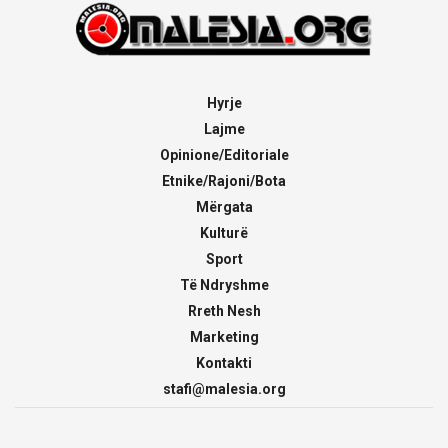
Hyrje
Lajme
Opinione/Editoriale
Etnike/Rajoni/Bota
Mërgata
Kulturë
Sport
Të Ndryshme
Rreth Nesh
Marketing
Kontakti
stafi@malesia.org