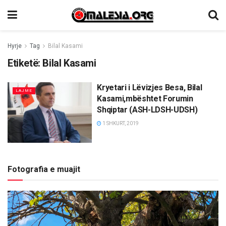
Hyrje
Tag
Bilal Kasami
Etiketë:
Bilal Kasami
Kryetari i Lëvizjes Besa, Bilal
LAJME
Kasami,mbështet Forumin
Shqiptar (ASH-LDSH-UDSH)
1 SHKURT, 2019
Fotografia e muajit