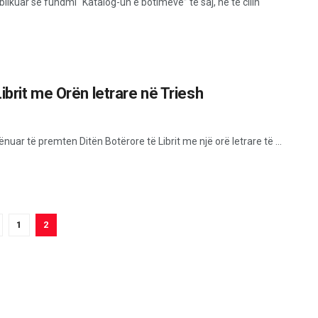
likuar së fundmi “Katalog-un e botimeve” të saj, në të cilin
ibrit me Orën letrare në Triesh
nuar të premten Ditën Botërore të Librit me një orë letrare të ...
1
2