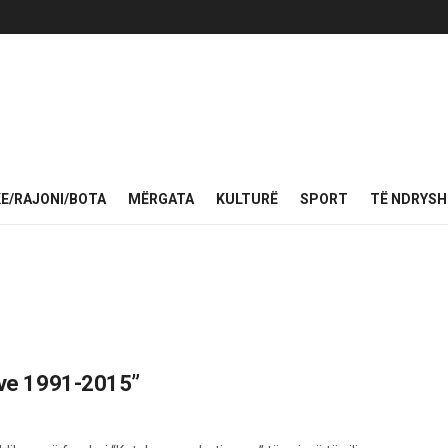
KE/RAJONI/BOTA
MËRGATA
KULTURË
SPORT
TË NDRYS
meve 1991-2015”