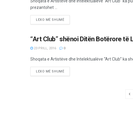
Shoqata e Artistëve dhe Intelektualëve “Art Club” ka pub
prezantohet ...
LEXO MË SHUMË
“Art Club” shënoi Ditën Botërore të L
KULTURË
23 PRILL, 2016
0
Shoqata e Artistëve dhe Intelektualëve “Art Club” ka shë
LEXO MË SHUMË