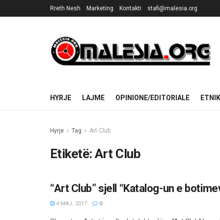
Rreth Nesh
Marketing
Kontakti
stafi@malesia.org
HYRJE
LAJME
OPINIONE/EDITORIALE
ETNI
Hyrje
Tag
Art Club
Etiketë:
Art Club
“Art Club” sjell “Katalog-un e boti
KULTURË
4 MAJ, 2017
0