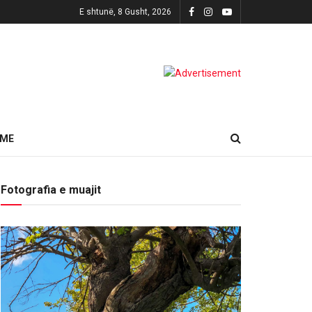
E shtunë, 8 Gusht, 2026
HME
Fotografia e muajit