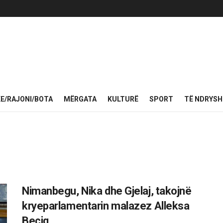
KE/RAJONI/BOTA
MËRGATA
KULTURË
SPORT
TË NDRYS
Nimanbegu, Nika dhe Gjelaj, takojnë
kryeparlamentarin malazez Alleksa
Beçiq