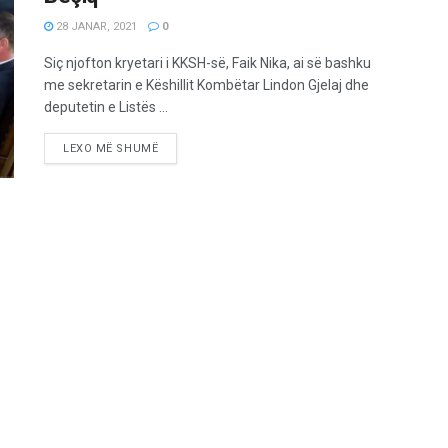
28 JANAR, 2021
0
Siç njofton kryetari i KKSH-së, Faik Nika, ai së bashku
me sekretarin e Këshillit Kombëtar Lindon Gjelaj dhe
deputetin e Listës ...
LEXO MË SHUMË