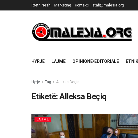
Rreth Nesh
Marketing
Kontakti
stafi@malesia.org
HYRJE
LAJME
OPINIONE/EDITORIALE
ETNI
Hyrje
Tag
Alleksa Beçiq
Etiketë:
Alleksa Beçiq
LAJME