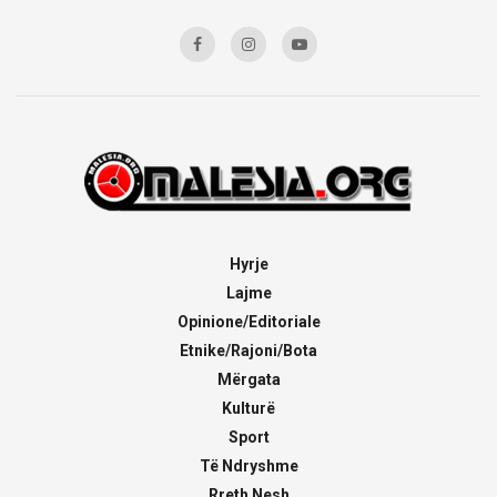
Hyrje
Lajme
Opinione/Editoriale
Etnike/Rajoni/Bota
Mërgata
Kulturë
Sport
Të Ndryshme
Rreth Nesh