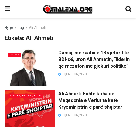
Hyrje
Tag
Ali Ahmeti
Etiketë:
Ali Ahmeti
Camaj, me rastin e 18 vjetorit të
LAJME
BDI-së, uron Ali Ahmetin, “liderin
që rrezaton me pjekuri politike”
5 QERSHOR, 2020
Ali Ahmeti: Është koha që
ETNIKE/RAJONI/BOTA
Maqedonia e Veriut ta ketë
Kryeministrin e parë shqiptar
5 QERSHOR, 2020