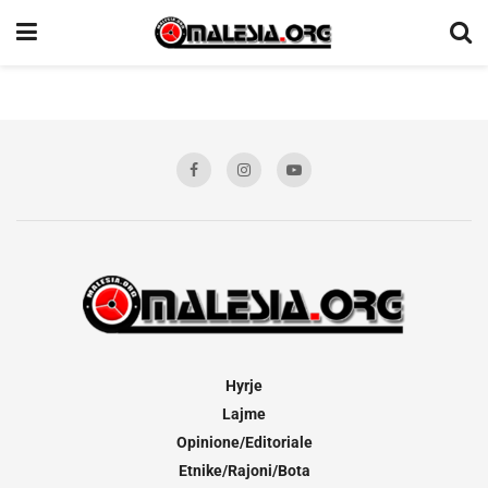
Hyrje
Lajme
Opinione/Editoriale
Etnike/Rajoni/Bota