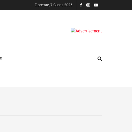
E premte, 7 Gusht, 2026
E