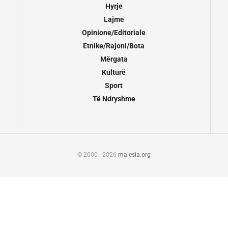
Hyrje
Lajme
Opinione/Editoriale
Etnike/Rajoni/Bota
Mërgata
Kulturë
Sport
Të Ndryshme
© 2000 - 2026
malesia.org