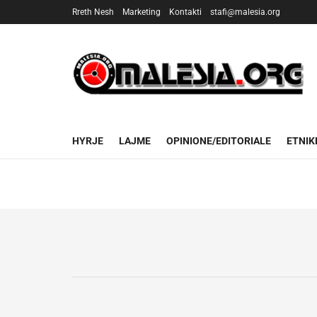
Rreth Nesh
Marketing
Kontakti
stafi@malesia.org
MALESIA.ORG 
HYRJE
LAJME
OPINIONE/EDITORIALE
ETNIK