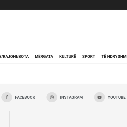
- Tuz, Malësi
E/RAJONI/BOTA
MËRGATA
KULTURË
SPORT
TË NDRYSHM
FACEBOOK
INSTAGRAM
YOUTUBE