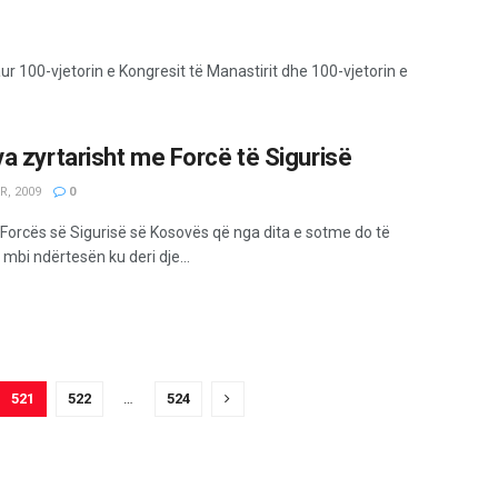
ur 100-vjetorin e Kongresit të Manastirit dhe 100-vjetorin e
a zyrtarisht me Forcë të Sigurisë
R, 2009
0
i Forcës së Sigurisë së Kosovës që nga dita e sotme do të
mbi ndërtesën ku deri dje...
521
522
…
524