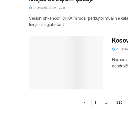
21 JANAR, 2009
0
Sesioni shkencor i SHKA "Gruda" përkujtoi muajin e kala
lindjes së gjuhëtarit...
Kosov
21 JANA
Flamuri 
qëndrojë 
1
…
520