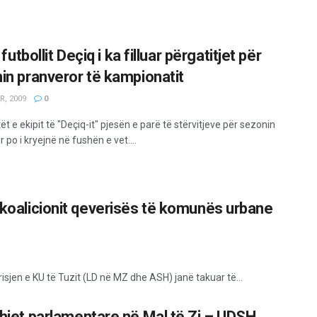
i futbollit Deçiq i ka filluar përgatitjet për
in pranveror të kampionatit
R, 2009
0
tët e ekipit të "Deçiq-it" pjesën e parë të stërvitjeve për sezonin
 po i kryejnë në fushën e vet....
e koalicionit qeverisës të komunës urbane
isjen e KU të Tuzit (LD në MZ dhe ASH) janë takuar të...
hjet parlamentare në Mal të Zi – UDSH