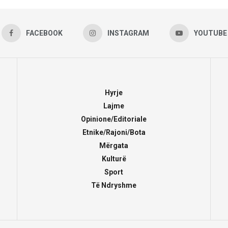
FACEBOOK
INSTAGRAM
YOUTUBE
Hyrje
Lajme
Opinione/Editoriale
Etnike/Rajoni/Bota
Mërgata
Kulturë
Sport
Të Ndryshme