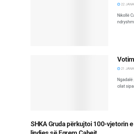
22 JANA
Nikollë 
ndryshme,
Votim
21 JANA
Ngadalë p
cilat sipa
SHKA Gruda përkujtoi 100-vjetorin e 
lindjes së Eqrem Çabejt