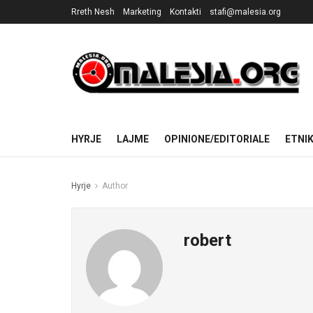
Rreth Nesh
Marketing
Kontakti
stafi@malesia.org
HYRJE
LAJME
OPINIONE/EDITORIALE
ETNI
Hyrje
Author
robert