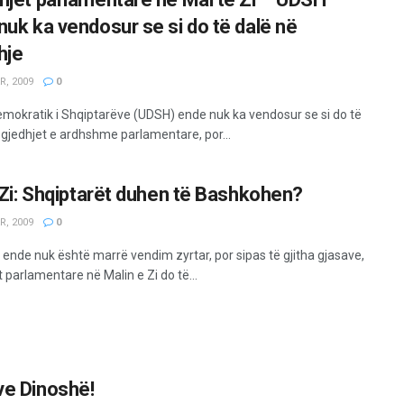
nuk ka vendosur se si do të dalë në
hje
R, 2009
0
emokratik i Shqiptarëve (UDSH) ende nuk ka vendosur se si do të
zgjedhjet e ardhshme parlamentare, por...
i Zi: Shqiptarët duhen të Bashkohen?
R, 2009
0
ende nuk është marrë vendim zyrtar, por sipas të gjitha gjasave,
 parlamentare në Malin e Zi do të...
e Dinoshë!