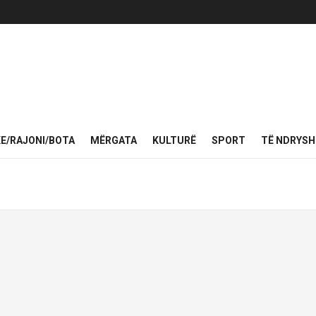
KE/RAJONI/BOTA
MËRGATA
KULTURË
SPORT
TË NDRYS