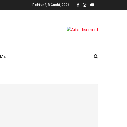
E shtunë, 8 Gusht, 2026
HME