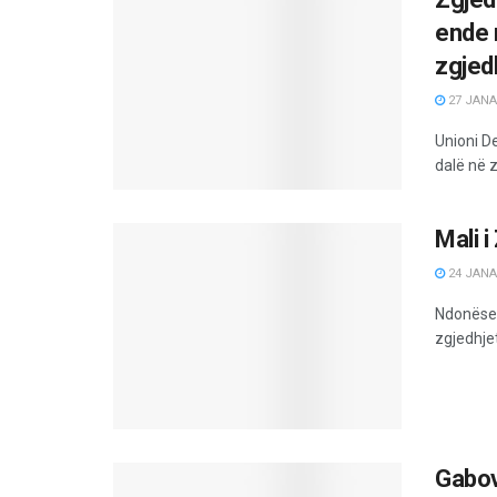
ende 
zgjed
27 JANA
Unioni D
dalë në 
Mali 
24 JANA
Ndonëse 
zgjedhjet
Gabov