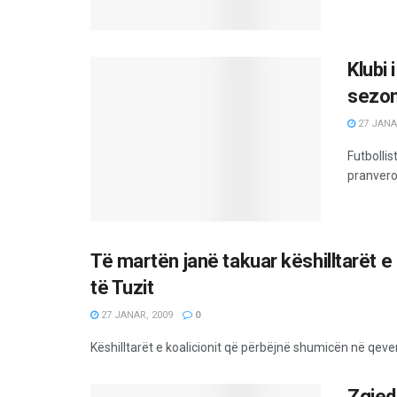
Klubi 
sezon
27 JANA
Futbollis
pranveror
Të martën janë takuar këshilltarët 
të Tuzit
27 JANAR, 2009
0
Këshilltarët e koalicionit që përbëjnë shumicën në qever
Zgjed