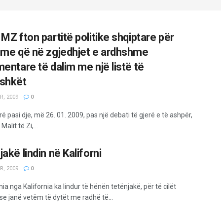
MZ fton partitë politike shqiptare për
ime që në zgjedhjet e ardhshme
mentare të dalim me një listë të
shkët
R, 2009
0
 pasi dje, më 26. 01. 2009, pas një debati të gjerë e të ashpër,
Malit të Zi,...
akë lindin në Kaliforni
R, 2009
0
a nga Kalifornia ka lindur të hënën tetënjakë, për të cilët
se janë vetëm të dytët me radhë të...