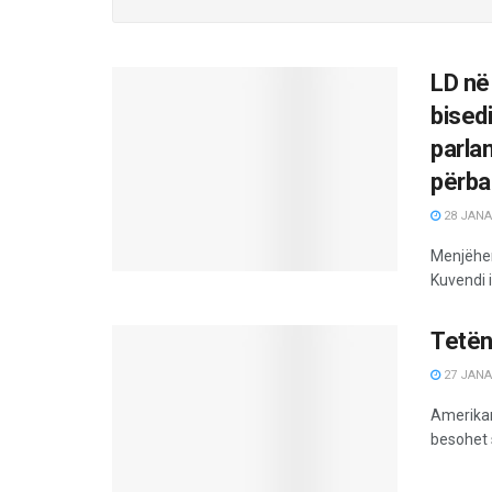
LD në 
bised
parla
përba
28 JANA
Menjëherë
Kuvendi i 
Tetënj
27 JANA
Amerikani
besohet 