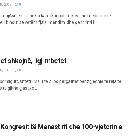
R, 2009
0
CamajAsnjëherë nuk u kam ikur polemikave në mediume të
 i bindur se vetëm fjala, mendimi dhe qendrimi i...
et shkojnë, ligji mbetet
R, 2009
0
or sigurt, shteti i Malit të Zi po përgatitet për zgjedhje të reja të
s të gjitha gjasave...
Kongresit të Manastirit dhe 100-vjetorin e