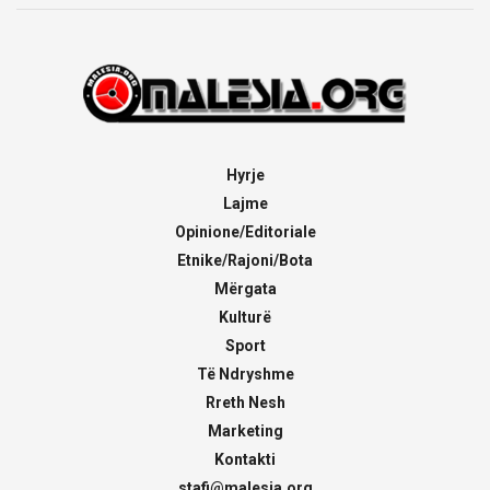
Hyrje
Lajme
Opinione/Editoriale
Etnike/Rajoni/Bota
Mërgata
Kulturë
Sport
Të Ndryshme
Rreth Nesh
Marketing
Kontakti
stafi@malesia.org