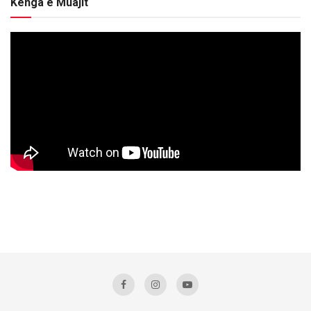
Kënga e Muajit