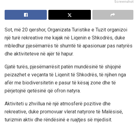
Screenshot
Sot, më 20 qershor, Organizata Turistike e Tuzit organizoi
një turë rekreative me kajak në Liqenin e Shkodrës, duke
mbledhur pjesëmarrës të shumtë të apasionuar pas natyrës
dhe aktiviteteve në ajër të hapur.
Gjatë turës, pjesëmarrësit patën mundësinë të shijojnë
peizazhet e veçanta të Liqenit të Shkodrës, të njihen nga
afër me biodiversitetin e pasur të kësaj zone dhe të
përjetojnë qetësinë që ofron natyra.
Aktiviteti u zhvillua në një atmosferë pozitive dhe
rekreative, duke promovuar vlerat natyrore të Malësisë,
turizmin aktiv dhe rëndësinë e ruajtjes së mjedisit.