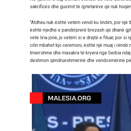
sakrificës dhe guximit të qytetarëve që nuk hoqën 
“Atdheu nuk është vetëm vendi ku lindim, por një t
është rrjedhë e pandërprerë brezash që dhanë gjit
vetë liria jonë, jo vetëm si e drejtë e fituar, por s
cilin mbahet kjo ceremoni, është një muaj i rëndë n
tmerrshme dhe masakra të kryera nga Serbia ndaj 
dëshmon qëndrueshmërinë dhe vendosmërinë për t