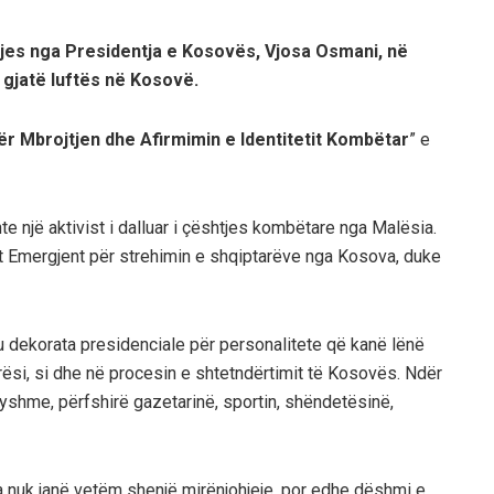
kjes nga Presidentja e Kosovës,
Vjosa Osmani
, në
j gjatë luftës në Kosovë.
 Mbrojtjen dhe Afirmimin e Identitetit Kombëtar
” e
te një aktivist i dalluar i çështjes kombëtare nga Malësia.
llit Emergjent për strehimin e shqiptarëve nga Kosova, duke
 dekorata presidenciale për personalitete që kanë lënë
rësi, si dhe në procesin e shtetndërtimit të Kosovës. Ndër
yshme, përfshirë gazetarinë, sportin, shëndetësinë,
a nuk janë vetëm shenjë mirënjohjeje, por edhe dëshmi e