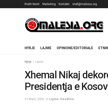
Rreth Nesh
Marketing
Kontakti
stafi@malesia.org
HYRJE
LAJME
OPINIONE/EDITORIALE
ETNI
Hyrje
Lajme
Xhemal Nikaj dekor
Presidentja e Koso
31 Mars, 2026
in
Lajme
,
Headline