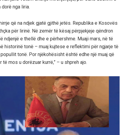
dorë nga liria.
hirrje që na ndjek gjatë gjithë jetës. Republika e Kosovës
hçka për lirinë. Në zemër të kësaj përpjekjeje qëndron
i një ndjenjë e thellë dhe e përhershme. Muaji mars, në të
ë historinë tonë – muaj kujtese e reflektimi për ngjarje të
popullit tonë. Por njëkohësisht është edhe një muaj që
ë mos u dorëzuar kurrë,” – u shpreh ajo.