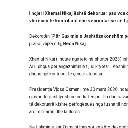
I ndjeri Xhemal Nikaj është dekoruar pas vde
vlerësim të kontributit dhe veprimtarisë së ti
Dekoratën “
Për Guximin e Jashtëzakonshëm për
pranoi vajza e tij,
Besa Nikaj
.
Xhemal Nikaj (i ndarë nga jeta në shtator 2023) ish
Ai u shqua për angazhimin e tij si kryetar i Këshi
dhënë një kontribut të çmuar atdhetar.
Presidentja
Vjosa Osmani
, më 30 mars 2026, ndau
gjurmë të pashlyeshme në luftën për liri dhe pava
të dekoruarit kishte përfaqësues nga fusha të ndr
arsimin, artin dhe kulturën.
Në fjalimin e saj, Osmani theksoi se këto dekorat