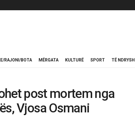
KE/RAJONI/BOTA
MËRGATA
KULTURË
SPORT
TË NDRYS
ohet post mortem nga
vës, Vjosa Osmani