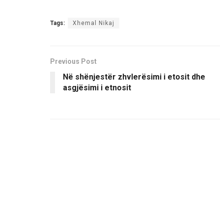
Tags:
Xhemal Nikaj
Previous Post
Në shënjestër zhvlerësimi i etosit dhe
asgjësimi i etnosit