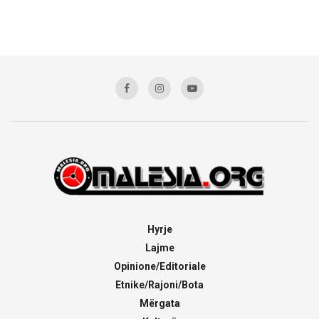
Hyrje
Lajme
Opinione/Editoriale
Etnike/Rajoni/Bota
Mërgata