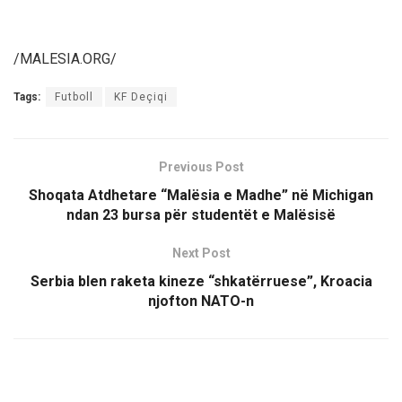
/MALESIA.ORG/
Tags:
Futboll
KF Deçiqi
Previous Post
Shoqata Atdhetare “Malësia e Madhe” në Michigan
ndan 23 bursa për studentët e Malësisë
Next Post
Serbia blen raketa kineze “shkatërruese”, Kroacia
njofton NATO-n