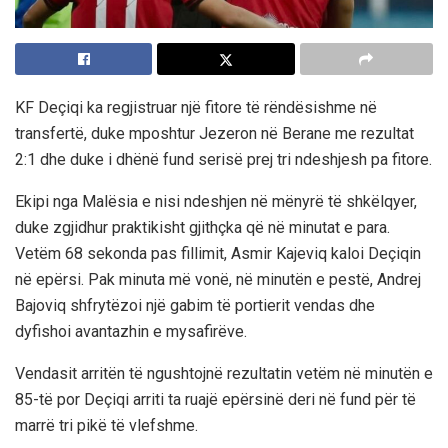
KF Deçiqi ka regjistruar një fitore të rëndësishme në
transfertë, duke mposhtur Jezeron në Berane me rezultat
2:1 dhe duke i dhënë fund serisë prej tri ndeshjesh pa fitore.
Ekipi nga Malësia e nisi ndeshjen në mënyrë të shkëlqyer,
duke zgjidhur praktikisht gjithçka që në minutat e para.
Vetëm 68 sekonda pas fillimit, Asmir Kajeviq kaloi Deçiqin
në epërsi. Pak minuta më vonë, në minutën e pestë, Andrej
Bajoviq shfrytëzoi një gabim të portierit vendas dhe
dyfishoi avantazhin e mysafirëve.
Vendasit arritën të ngushtojnë rezultatin vetëm në minutën e
85-të por Deçiqi arriti ta ruajë epërsinë deri në fund për të
marrë tri pikë të vlefshme.