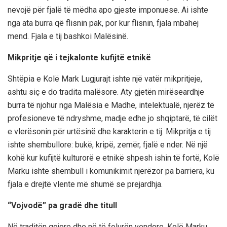
nevojë për fjalë të mëdha apo gjeste imponuese.
Ai ishte
nga ata burra që flisnin pak, por
kur flisnin, fjala mbahej
mend.
Fjala e tij bashkoi Malësinë.
Mikpritje që
i
tejkalonte kufijtë etnikë
Shtëpia e Kolë Mark Lugjurajt ishte një
vatër mikpritjeje
,
ashtu siç e
do
tradita malësore. Aty gjetën mirëseardhje
burra të njohur nga Malësia e Madhe, intelektualë, njerëz të
profesioneve të ndryshme, madje edhe
jo
shqiptarë
, të cilët
e vlerësonin për urtësinë dhe karakterin e tij. Mikprit
ja e tij
ishte shembullore
:
bukë,
kripë, zemër,
fjalë e nder
.
Në një
kohë kur kufijtë kulturorë e etnikë s
hpesh ishin të fortë, Kolë
Marku
ishte shembull i
komunikimit njerëzor pa barriera
, ku
fjala e drejtë vlente më shumë se prejardhja.
“Vojvodë” pa gradë dhe titull
Në traditën gojore dhe në të folurën vendore, Kolë
Marku