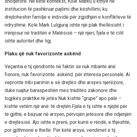
shoqëro
re.
Në këtë kontekst, Kolë Marku
u kthye në
institucion të pashkruar pajtimi dhe këshillimi
, ku
drejtoheshin familje e individë për zgjidhjen e konflikteve të
ndryshme.
Kolë
Mark Lulgjur
aj ishte një plak thellësisht i
rr
ënjosur në traditën e Malësisë
–
një njeri, fjala e të cilit
isht
e autoritet dhe ligj
.
Plaku që nuk favorizonte askënd
Veçantia e tij qëndronte në faktin se
nuk mbante anë
fisnore, nuk
favorizonte askënd
për interesa personale.
Ai
vepronte mbi parimin e së drejtës dhe arsyes njerëzore,
duke ruajtur baraspeshën mes traditës zakonore dhe
logjikës praktike të jetës.
N
uk kishte “grupe” apo palë
–
kishte vetëm
një anë: të drejtën
.
Fjala e tij ishte e njëjtë për
të gjithë
,
e bazuar në arsyen, përvojën jetësore dhe ndjenjën
e drejtësisë.
Ajo
ishte e prerë, por kurrë e rëndë; e thjeshtë,
por gjithmonë e thellë.
Për këtë arsye, vendimet e tij