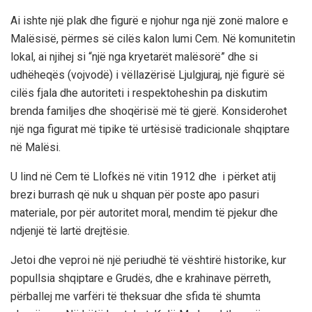
Ai
ishte një plak dhe figurë e njohur
nga
një
zonë malore e
Malësisë
, pë
rmes së cilës kalon lumi Cem
. Në komunitetin
lokal, ai njihej si
“një nga kryetarët malësorë
”
dhe si
udhëheqës (vojvodë) i
vëllazërisë Ljulgju
raj
, një figurë s
ë
cilës
fjala dhe autoriteti i respektoheshin pa diskutim
brenda
familjes dhe shoqërisë më të gjerë.
Konsiderohet
një nga figurat më tipike të
urtësisë tradicionale shqiptare
në Malësi.
U lind në Cem të Llofkës në vitin 1912
dhe i
përket atij
brezi burrash që nuk u shquan për poste apo pasuri
materiale, por për
autoritet moral, mendim të pjekur dhe
ndjenjë të lartë drejtësie
.
J
etoi dhe veproi në një periudhë të vështirë historike, kur
popullsia shqiptare e Grudës
,
dhe e krahinave përreth
,
përballej me varfëri të theksuar dhe sfida të shumta