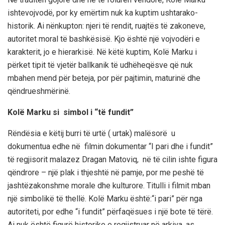
ishte
vojvodë
, por ky emërtim nuk ka kuptim ushtarako-
historik. Ai nënkupton: njeri të rendit, ruajtës të zakoneve,
autoritet moral të bashkësisë. Kjo është një vojvodëri
e
karakterit,
jo
e hierarkisë
. Në këtë kuptim, Kolë Marku i
përket tipit të vjetër ballkanik të udhëheqësve që nuk
mbahen mend për beteja, por për
pajtimin, maturinë dhe
qëndrueshmërinë
.
Kolë Marku
si simbol
i “të fundit”
Rëndësia e këtij burri të urtë
( urtak
) malësorë u
dokumentua edhe në
film
in
dokumentar “
I
pari dhe i fundit”
të regjisorit malazez Dragan Matoviq,
në të cilin
ishte figura
qëndrore
–
një plak i thjeshtë në pamje, por me peshë të
jashtëzakonshme morale dhe kulturore.
Titulli i filmit mban
një simbolikë të thellë.
Kolë Marku është
:
“
i pari” për nga
autoriteti, por edhe “i fundit” përfaqësues i një bote të tërë.
Ai nuk është figurë historike e regjistruar në arkiva, as