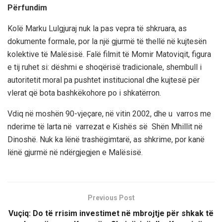
Përfundim
Kolë Marku Lulgjuraj
n
uk la pas vepra të shkruara,
as
dokumente formale, por la
një gjurmë të thellë në kujtesën
kolektive të Malësisë
.
Falë filmit të Momir Matoviqit, figura
e tij ruhet si: dëshmi e shoqërisë tradicionale, shembull i
autoritetit moral pa pushtet institucional dhe kujtesë për
vlerat që bota bashkëkohore po i shkatërron.
Vdiq
në
moshën 90-vjeçare
, në vitin 2002,
dhe u varros me
nderime të larta në varrezat
e
Kishës së Shën Mhillit në
Dinoshë.
N
uk ka
lënë
trashëgimtarë, as
shkrime, por
kanë
lënë gjurmë në ndërgjegjen e Malësisë
.
Previous Post
Vuçiq: Do të rrisim investimet në mbrojtje për shkak të