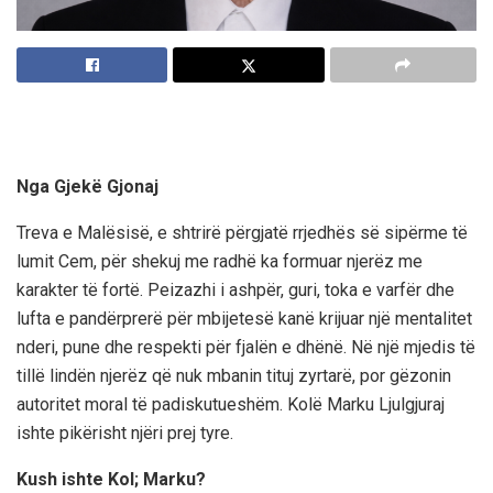
Nga Gjekë Gjonaj
Treva e Malësisë, e shtrirë përgjatë rrjedhës së sipërme të
lumit
Ce
m, për shekuj me radhë ka formuar njerëz me
karakter të fortë.
Peizazhi i ashpër, guri, toka e varfër dhe
lufta e pandërp
rerë për mbijetesë kanë
krijuar
një
mentalitet
nderi, pune dhe respekti për fjalën e dhënë
.
Në një mjedis të
tillë lindën njerëz që nuk mbanin tituj zyrtarë, por gëzonin
autoritet moral të padiskutueshëm
.
Kol
ë
Marku
Ljulgj
uraj
ishte pikërisht njëri prej tyre.
K
ush ishte
Kol; Marku?