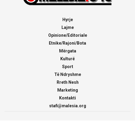
Hyrje
Lajme
Opinione/Editoriale
Etnike/Rajoni/Bota
Mërgata
Kulturë
Sport
Të Ndryshme
Rreth Nesh
Marketing
Kontakti
stafi@malesia.org
© 2000 - 2026
malesia.org