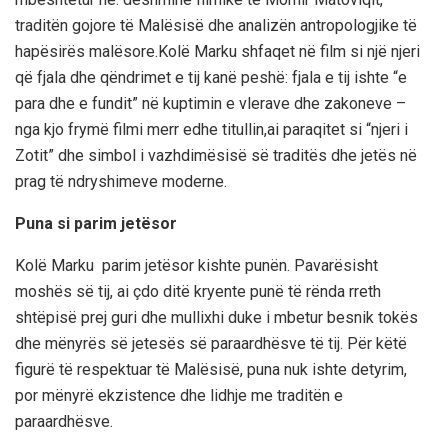
traditën gojore të Malësisë dhe analizën antropologjike të
hapësirës malësore.
Kolë Marku
shfaqet në film si një njeri
që fjala dhe qëndrimet e tij kanë peshë
:
fjala e tij ishte
“e
para dhe e fundit”
në kuptimin e vlerave dhe zak
oneve –
nga kjo frymë filmi merr edhe titullin,
ai paraqitet si
“njeri i
Zotit”
dhe simbol i vazhdimësisë së traditës dhe jetës në
prag të ndryshimeve moderne.
Puna si parim jetësor
Kolë
Marku parim
jetësor kishte punën.
Pavarësisht
moshës së tij, ai çdo ditë kryente punë të
rënda rreth
shtëpisë prej guri
dhe
mullixhi
duke
i
mbetur besnik tokës
dhe mënyrës së jetesës së paraardhësve të tij.
Për këtë
figurë të
respektuar
të
Malësisë
, puna nuk ishte detyrim,
por
mënyrë ekzistence dhe lidhje me traditën e
paraardhësve
.