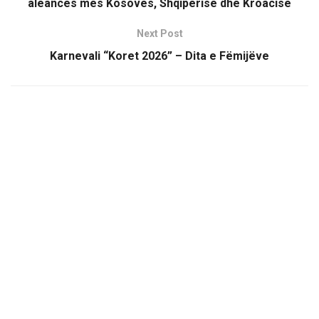
aleancës mes Kosovës, Shqipërisë dhe Kroacisë
Next Post
Karnevali “Koret 2026” – Dita e Fëmijëve