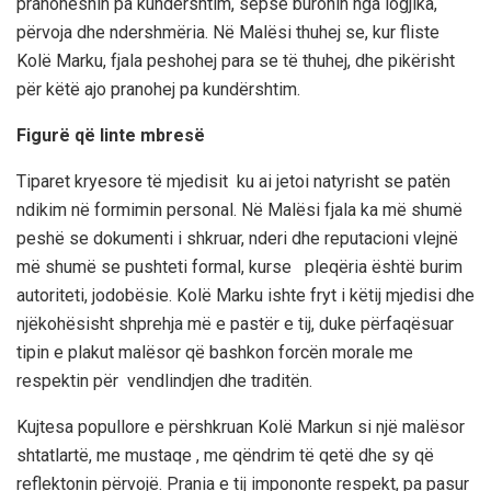
pranoheshin pa kundërshtim, sepse buronin nga
logjika,
përvoja dhe ndershmëria.
Në Malësi thuhej se, kur fliste
Kolë Marku,
fjala peshohej para se të thuhej
, dhe pikërisht
për këtë ajo pranohej pa kundërshtim.
Figurë që linte mbresë
Tiparet kryesore të
mjedisit ku
ai jetoi natyrisht se patën
nd
ikim në formimin
personal. Në Malësi
fjala ka më shumë
peshë se dokumenti i shkruar, nderi dhe reputacioni vlejnë
më shumë se pushteti formal
, kurse
pleqëria është burim
autoriteti,
jo
dobësie.
Kolë Marku
ishte fryt i këtij mjedisi dhe
njëkohësisht shprehja më e pastër e tij, duke përfaqësuar
tipin e plakut malësor që bashkon forcën morale me
respektin
për vendlindjen
dhe traditën.
Kujtesa popullore e përshkruan Kolë Markun si një
malësor
shtatlartë, me
mustaqe
,
me qëndrim të qetë dhe sy që
reflektonin përvojë.
Prania e
tij impononte respekt
, pa pasur