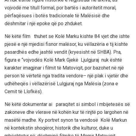
vojvodë me titull formal, por bartës i autoritetit moral,
përfaqësues i botës tradicionale të Malësisë dhe
dëshmitar i një epoke që po zhduket
.
Në këtë film
thuhet se
Kolë Marku
kishte
84 vjet
dhe ishte
pjesë e një mjedisi fisnor malësor, ku
vëllazëria
e
tij
kishte
pasa
rdhës edhe jashtë vendit (kryesisht
në SHBA
).
Pra,
figura e “vojvodës Kolë Mark
Gjekë Ljul
gjuraj
nuk është
karakter imagjinar i filmit të Matoviqit
, por bazohet në një
pe
rson të vërtetë nga tradita vendore
–
një plak i vjetër dhe
udhëheqës i vëllazërisë Lulgjuraj nga Malësia (zona e
Cemit të Llofkës
).
Në këtë dokumentar ai
paraqitet si simbol i mbijetesës së
zakoneve dhe vlerave në kohën kur të rinjtë po largohen në
masë
të madhe
.
Ky portret synon ta
vendosë Kolë
Markun
në
kontekstin shoqëror, historik dhe kulturor
, duke u
mbështetur në: dëshminë filmike të Momir Matoviqit,