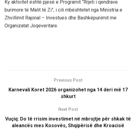
Ky aktivitet është pjesë e Programit “Rrjeti i qendrave
burimore të Malit të Zi”, i cili mbështetet nga Ministria e
Zhvillimit Rajonal – Investues dhe Bashkëpunimit me
Organizatat Joqeveritare.
Previous Post
Karnevali Koret 2026 organizohet nga 14 deri më 17
shkurt
Next Post
Vuçiq: Do të rrisim investimet në mbrojtje për shkak të
aleancës mes Kosovës, Shqipërisë dhe Kroacisë