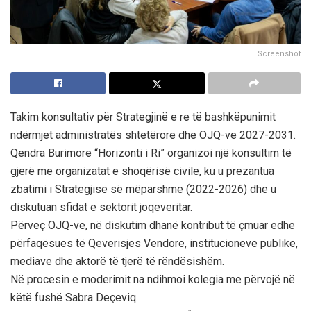
Screenshot
Takim konsultativ për Strategjinë e re të bashkëpunimit
ndërmjet administratës shtetërore dhe OJQ-ve 2027-2031.
Qendra Burimore “Horizonti i Ri” organizoi një konsultim të
gjerë me organizatat e shoqërisë civile, ku u prezantua
zbatimi i Strategjisë së mëparshme (2022-2026) dhe u
diskutuan sfidat e sektorit joqeveritar.
Përveç OJQ-ve, në diskutim dhanë kontribut të çmuar edhe
përfaqësues të Qeverisjes Vendore, institucioneve publike,
mediave dhe aktorë të tjerë të rëndësishëm.
Në procesin e moderimit na ndihmoi kolegia me përvojë në
këtë fushë Sabra Deçeviq.