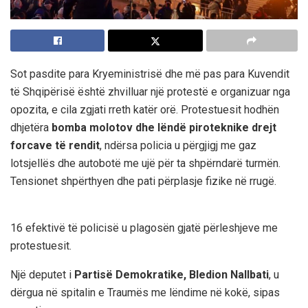
Sot pasdite para Kryeministrisë dhe më pas para Kuvendit
të Shqipërisë është zhvilluar një protestë e organizuar nga
opozita, e cila zgjati rreth katër orë. Protestuesit hodhën
dhjetëra
bomba molotov dhe lëndë piroteknike drejt
forcave të rendit
, ndërsa policia u përgjigj me gaz
lotsjellës dhe autobotë me ujë për ta shpërndarë turmën.
Tensionet shpërthyen dhe pati përplasje fizike në rrugë.
16 efektivë të policisë u plagosën gjatë përleshjeve me
protestuesit.
Një deputet i
Partisë Demokratike, Bledion Nallbati
, u
dërgua në spitalin e Traumës me lëndime në kokë, sipas