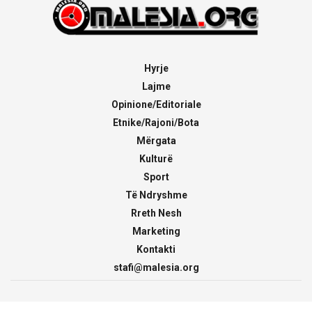
Hyrje
Lajme
Opinione/Editoriale
Etnike/Rajoni/Bota
Mërgata
Kulturë
Sport
Të Ndryshme
Rreth Nesh
Marketing
Kontakti
stafi@malesia.org