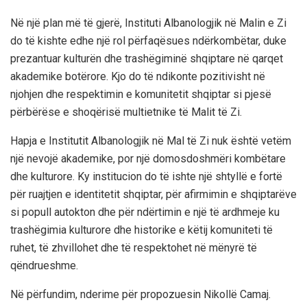
Në një plan më të gjerë, Instituti Albanologjik në Malin e Zi
do të kishte edhe një rol përfaqësues ndërkombëtar, duke
prezantuar kulturën dhe trashëgiminë shqiptare në qarqet
akademike botërore. Kjo do të ndikonte pozitivisht në
njohjen dhe respektimin e komunitetit shqiptar si pjesë
përbërëse e shoqërisë multietnike të Malit të Zi.
Hapja e Institutit Albanologjik në Mal të Zi nuk është vetëm
një nevojë akademike, por një domosdoshmëri kombëtare
dhe kulturore. Ky institucion do të ishte një shtyllë e fortë
për ruajtjen e identitetit shqiptar, për afirmimin e shqiptarëve
si popull autokton dhe për ndërtimin e një të ardhmeje ku
trashëgimia kulturore dhe historike e këtij komuniteti të
ruhet, të zhvillohet dhe të respektohet në mënyrë të
qëndrueshme.
Në përfundim, nderime për propozuesin Nikollë Camaj.