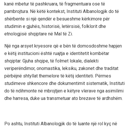
kanë mbetur të pashkruara, të fragmentuara ose të
pambrojtura. Në këtë kontekst, Instituti Albanologjik do të
shërbente si një qendër e besueshme kërkimore për
studimin e gjuhës, historisë, letërsisë, folklorit dhe
etnologjisë shqiptare në Mal të Zi.
Një nga arsyet kryesore që e bën të domosdoshme hapjen
e këtij institucioni është ruajtja e identitetit kombëtar
shqiptar. Gjuha shqipe, të folmet lokale, dialekti
veriperëndimor, onomastika, leksiku, zakonet dhe traditat
përbëjnë shtyllat themelore të këtij identiteti. Përmes
studimeve shkencore dhe dokumentimit sistematik, Instituti
do të ndihmonte në mbrojtjen e këtyre vlerave nga asimilimi
dhe harresa, duke ua transmetuar ato brezave të ardhshëm.
Po ashtu, Instituti Albanologjik do të luante një rol kyç në