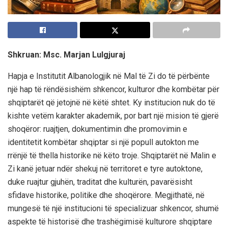
Shkruan:
Msc. Marjan Lulgjuraj
Hapja e Institutit Albanologjik në Mal të Zi do të përbënte
një hap të rëndësishëm shkencor, kulturor dhe kombëtar për
shqiptarët që jetojnë në këtë shtet. Ky institucion nuk do të
kishte vetëm karakter akademik, por bart një mision të gjerë
shoqëror: ruajtjen, dokumentimin dhe promovimin e
identitetit kombëtar shqiptar si një popull autokton me
rrënjë të thella historike në këto troje. Shqiptarët në Malin e
Zi kanë jetuar ndër shekuj në territoret e tyre autoktone,
duke ruajtur gjuhën, traditat dhe kulturën, pavarësisht
sfidave historike, politike dhe shoqërore. Megjithatë, në
mungesë të një institucioni të specializuar shkencor, shumë
aspekte të historisë dhe trashëgimisë kulturore shqiptare