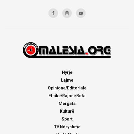
Hyrje
Lajme
Opinione/Editoriale
Etnike/Rajoni/Bota
Mërgata
Kulturë
Sport
Të Ndryshme