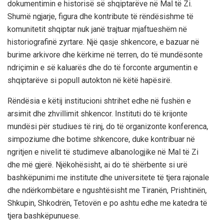
dokumentimin e historisë së shqiptarëve në Mal të Zi.
Shumë ngjarje, figura dhe kontribute të rëndësishme të
komunitetit shqiptar nuk janë trajtuar mjaftueshëm në
historiografinë zyrtare. Një qasje shkencore, e bazuar në
burime arkivore dhe kërkime në terren, do të mundësonte
ndriçimin e së kaluarës dhe do të forconte argumentin e
shqiptarëve si popull autokton në këtë hapësirë.
Rëndësia e këtij institucioni shtrihet edhe në fushën e
arsimit dhe zhvillimit shkencor. Instituti do të krijonte
mundësi për studiues të rinj, do të organizonte konferenca,
simpoziume dhe botime shkencore, duke kontribuar në
ngritjen e nivelit të studimeve albanologjike në Mal të Zi
dhe më gjerë. Njëkohësisht, ai do të shërbente si urë
bashkëpunimi me institute dhe universitete të tjera rajonale
dhe ndërkombëtare e ngushtësisht me Tiranën, Prishtinën,
Shkupin, Shkodrën, Tetovën e po ashtu edhe me katedra të
tjera bashkëpunuese.