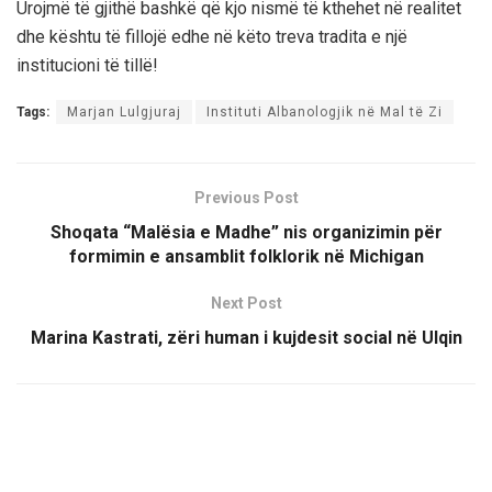
Urojmë të gjithë bashkë që kjo nismë të kthehet në realitet
dhe kështu të fillojë edhe në këto treva tradita e një
institucioni të tillë!
Tags:
Marjan Lulgjuraj
Instituti Albanologjik në Mal të Zi
Previous Post
Shoqata “Malësia e Madhe” nis organizimin për
formimin e ansamblit folklorik në Michigan
Next Post
Marina Kastrati, zëri human i kujdesit social në Ulqin