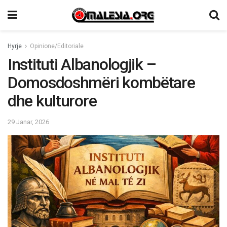
Hyrje
Opinione/Editoriale
Instituti Albanologjik –
Domosdoshmëri kombëtare
dhe kulturore
29 Janar, 2026