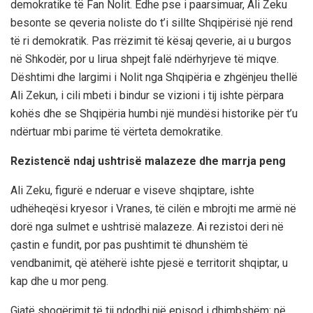
demokratike të Fan Nolit. Edhe pse i paarsimuar, Ali Zeku
besonte se qeveria noliste do t’i sillte Shqipërisë një rend
të ri demokratik. Pas rrëzimit të kësaj qeverie, ai u burgos
në Shkodër, por u lirua shpejt falë ndërhyrjeve të miqve.
Dështimi dhe largimi i Nolit nga Shqipëria e zhgënjeu thellë
Ali Zekun, i cili mbeti i bindur se vizioni i tij ishte përpara
kohës dhe se Shqipëria humbi një mundësi historike për t’u
ndërtuar mbi parime të vërteta demokratike.
Rezistencë ndaj ushtrisë malazeze dhe marrja peng
Ali Zeku, figurë e nderuar e viseve shqiptare, ishte
udhëheqësi kryesor i Vranes, të cilën e mbrojti me armë në
dorë nga sulmet e ushtrisë malazeze. Ai rezistoi deri në
çastin e fundit, por pas pushtimit të dhunshëm të
vendbanimit, që atëherë ishte pjesë e territorit shqiptar, u
kap dhe u mor peng.
Gjatë shoqërimit të tij ndodhi një episod i dhimbshëm: në