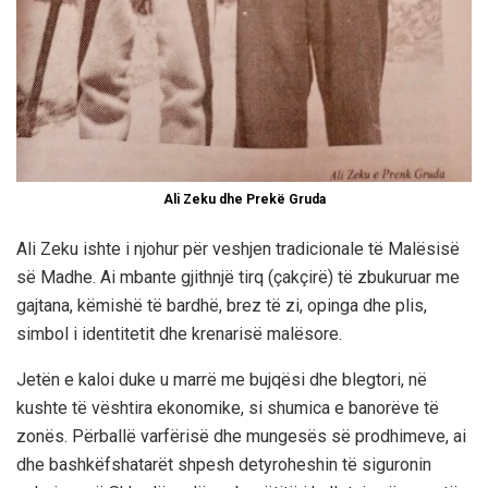
Ali Zeku dhe Prekë Gruda
Ali Zeku ishte i njohur për veshjen tradicionale të Malësisë
së Madhe. Ai mbante gjithnjë tirq (çakçirë) të zbukuruar me
gajtana, këmishë të bardhë, brez të zi, opinga dhe plis,
simbol i identitetit dhe krenarisë malësore.
Jetën e kaloi duke u marrë me bujqësi dhe blegtori, në
kushte të vështira ekonomike, si shumica e banorëve të
zonës. Përballë varfërisë dhe mungesës së prodhimeve, ai
dhe bashkëfshatarët shpesh detyroheshin të siguronin