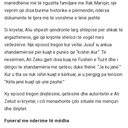
marrëdhënie më të ngushta familjare me Rak Mariqin, një
veprim që disa burime historike e përmendin, ndërsa
dokumente të tjera më të vonshme e lënë jashtë.
Si kryetar, Aliu shpesh qëndronte larg shtëpisë për shkak të
angazhimeve, gjë që krijonte xhelozi të vogël mes
vëllezërve. Një episod tregon kur vëllai Jusuf iu ankua
xhandarmërisë për kuajt e punës që “kishin ikur”. Të
nesërmen, Ali Zeku gjeti disa kuaj në Fushën e Tuzit dhe i
dërgoi te xhandarmëria me qetësi, duke thënë: “Ja ku janë.”
Kur u tha se nuk ishin kuajt e kërkuar, ai u përgjigj pa tension:
“Këta janë kuajt që unë pashë.”
Ky episod tregon drejtësinë, qetësinë dhe autoritetin e Ali
Zekut si kryetar, i cili menaxhonte çdo situatë me mençuri
dhe dinjitet.
Funeral me nderime të mëdha