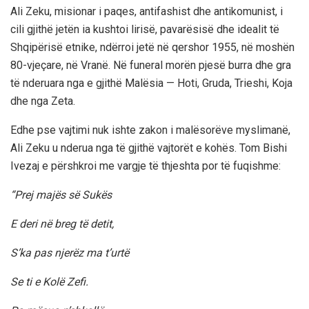
Ali Zeku, misionar i paqes, antifashist dhe antikomunist, i
cili gjithë jetën ia kushtoi lirisë, pavarësisë dhe idealit të
Shqipërisë etnike, ndërroi jetë në qershor 1955, në moshën
80-vjeçare, në Vranë. Në funeral morën pjesë burra dhe gra
të nderuara nga e gjithë Malësia — Hoti, Gruda, Trieshi, Koja
dhe nga Zeta.
Edhe pse vajtimi nuk ishte zakon i malësorëve myslimanë,
Ali Zeku u nderua nga të gjithë vajtorët e kohës. Tom Bishi
Ivezaj e përshkroi me vargje të thjeshta por të fuqishme:
“Prej majës së Sukës
E deri në breg të detit,
S’ka pas njerëz ma t’urtë
Se ti e Kolë Zefi.