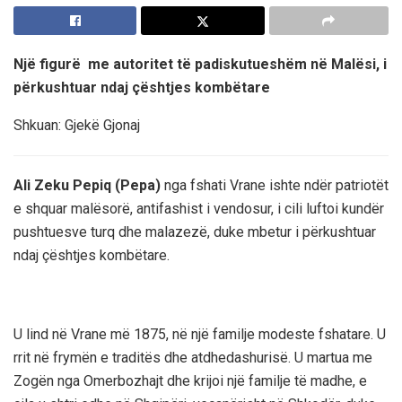
Një figurë me autoritet të padiskutueshëm në Malësi, i
përkushtuar ndaj çështjes kombëtare
Shkuan: Gjekë Gjonaj
Ali Zeku Pepiq (Pepa)
nga fshati Vrane ishte ndër patriotët
e shquar malësorë, antifashist i vendosur, i cili luftoi kundër
pushtuesve turq dhe malazezë, duke mbetur i përkushtuar
ndaj çështjes kombëtare.
U lind në Vrane më 1875, në një familje modeste fshatare. U
rrit në frymën e traditës dhe atdhedashurisë. U martua me
Zogën nga Omerbozhajt dhe krijoi një familje të madhe, e