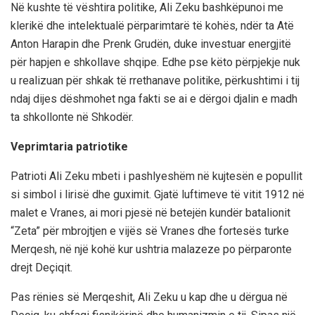
Në kushte të vështira politike, Ali Zeku bashkëpunoi me
klerikë dhe intelektualë përparimtarë të kohës, ndër ta Atë
Anton Harapin dhe Prenk Grudën, duke investuar energjitë
për hapjen e shkollave shqipe. Edhe pse këto përpjekje nuk
u realizuan për shkak të rrethanave politike, përkushtimi i tij
ndaj dijes dëshmohet nga fakti se ai e dërgoi djalin e madh
ta shkollonte në Shkodër.
Veprimtaria patriotike
Patrioti Ali Zeku mbeti i pashlyeshëm në kujtesën e popullit
si simbol i lirisë dhe guximit. Gjatë luftimeve të vitit 1912 në
malet e Vranes, ai mori pjesë në betejën kundër batalionit
“Zeta” për mbrojtjen e vijës së Vranes dhe fortesës turke
Merqesh, në një kohë kur ushtria malazeze po përparonte
drejt Deçiqit.
Pas rënies së Merqeshit, Ali Zeku u kap dhe u dërgua në