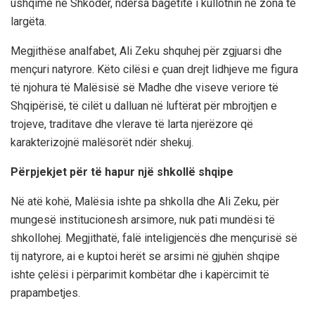
ushqime në Shkodër, ndërsa bagëtitë i kullotnin në zona të
largëta.
Megjithëse analfabet, Ali Zeku shquhej për zgjuarsi dhe
mençuri natyrore. Këto cilësi e çuan drejt lidhjeve me figura
të njohura të Malësisë së Madhe dhe viseve veriore të
Shqipërisë, të cilët u dalluan në luftërat për mbrojtjen e
trojeve, traditave dhe vlerave të larta njerëzore që
karakterizojnë malësorët ndër shekuj.
Përpjekjet për të hapur një shkollë shqipe
Në atë kohë, Malësia ishte pa shkolla dhe Ali Zeku, për
mungesë institucionesh arsimore, nuk pati mundësi të
shkollohej. Megjithatë, falë inteligjencës dhe mençurisë së
tij natyrore, ai e kuptoi herët se arsimi në gjuhën shqipe
ishte çelësi i përparimit kombëtar dhe i kapërcimit të
prapambetjes.