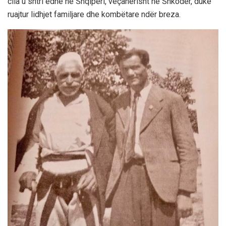
cila u shtri edhe në Shqipëri, veçanërisht në Shkodër, duke
ruajtur lidhjet familjare dhe kombëtare ndër breza.