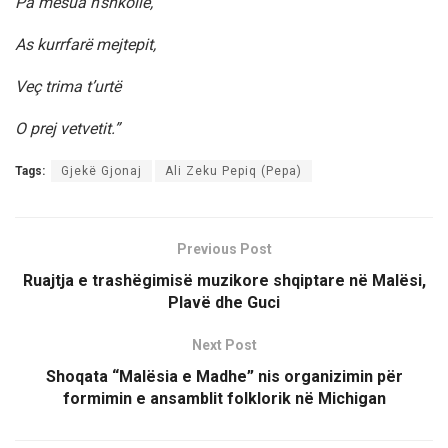
Pa mësua n’shkollë,
As kurrfarë mejtepit,
Veç trima t’urtë
O prej vetvetit.”
Tags:
Gjekë Gjonaj
Ali Zeku Pepiq (Pepa)
Previous Post
Ruajtja e trashëgimisë muzikore shqiptare në Malësi,
Plavë dhe Guci
Next Post
Shoqata “Malësia e Madhe” nis organizimin për
formimin e ansamblit folklorik në Michigan