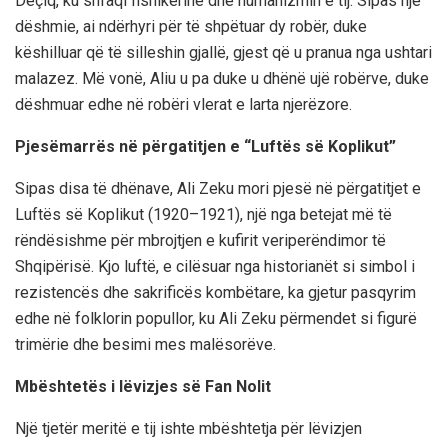
Deçiq, ku shfaqi fisnikërinë dhe humanizmin e tij. Sipas një
dëshmie, ai ndërhyri për të shpëtuar dy robër, duke
këshilluar që të silleshin gjallë, gjest që u pranua nga ushtari
malazez. Më vonë, Aliu u pa duke u dhënë ujë robërve, duke
dëshmuar edhe në robëri vlerat e larta njerëzore.
Pjesëmarrës në përgatitjen e “Luftës së Koplikut”
Sipas disa të dhënave, Ali Zeku mori pjesë në përgatitjet e
Luftës së Koplikut (1920–1921), një nga betejat më të
rëndësishme për mbrojtjen e kufirit veriperëndimor të
Shqipërisë. Kjo luftë, e cilësuar nga historianët si simbol i
rezistencës dhe sakrificës kombëtare, ka gjetur pasqyrim
edhe në folklorin popullor, ku Ali Zeku përmendet si figurë
trimërie dhe besimi mes malësorëve.
Mbështetës i lëvizjes së Fan Nolit
Një tjetër meritë e tij ishte mbështetja për lëvizjen