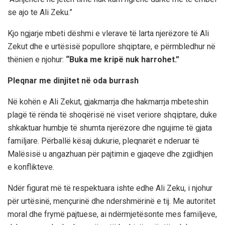
se ajo te Ali Zeku.”
Kjo ngjarje mbeti dëshmi e vlerave të larta njerëzore të Ali
Zekut dhe e urtësisë popullore shqiptare, e përmbledhur në
thënien e njohur:
“Buka me kripë nuk harrohet.”
Pleqnar me dinjitet në oda burrash
Në kohën e Ali Zekut, gjakmarrja dhe hakmarrja mbeteshin
plagë të rënda të shoqërisë në viset veriore shqiptare, duke
shkaktuar humbje të shumta njerëzore dhe ngujime të gjata
familjare. Përballë kësaj dukurie, pleqnarët e nderuar të
Malësisë u angazhuan për pajtimin e gjaqeve dhe zgjidhjen
e konflikteve.
Ndër figurat më të respektuara ishte edhe Ali Zeku, i njohur
për urtësinë, mençurinë dhe ndershmërinë e tij. Me autoritet
moral dhe frymë pajtuese, ai ndërmjetësonte mes familjeve,