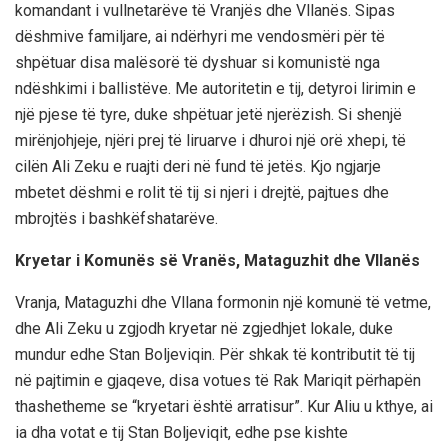
komandant i vullnetarëve të Vranjës dhe Vllanës. Sipas
dëshmive familjare, ai ndërhyri me vendosmëri për të
shpëtuar disa malësorë të dyshuar si komunistë nga
ndëshkimi i ballistëve. Me autoritetin e tij, detyroi lirimin e
një pjese të tyre, duke shpëtuar jetë njerëzish. Si shenjë
mirënjohjeje, njëri prej të liruarve i dhuroi një orë xhepi, të
cilën Ali Zeku e ruajti deri në fund të jetës. Kjo ngjarje
mbetet dëshmi e rolit të tij si njeri i drejtë, pajtues dhe
mbrojtës i bashkëfshatarëve.
Kryetar i Komunës së Vranës, Mataguzhit dhe Vllanës
Vranja, Mataguzhi dhe Vllana formonin një komunë të vetme,
dhe Ali Zeku u zgjodh kryetar në zgjedhjet lokale, duke
mundur edhe Stan Boljeviqin. Për shkak të kontributit të tij
në pajtimin e gjaqeve, disa votues të Rak Mariqit përhapën
thashetheme se “kryetari është arratisur”. Kur Aliu u kthye, ai
ia dha votat e tij Stan Boljeviqit, edhe pse kishte