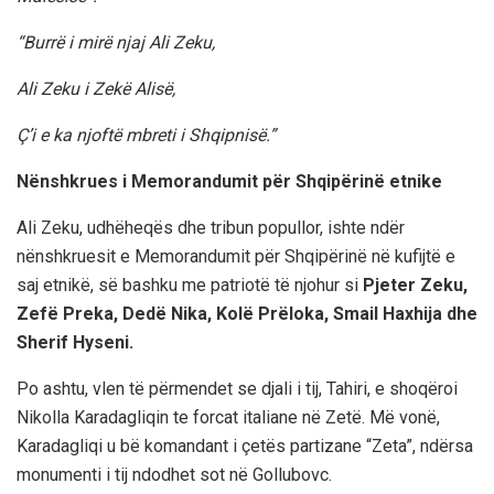
“Burrë i mirë njaj Ali Zeku,
Ali Zeku i Zekë Alisë,
Ç’i e ka njoftë mbreti i Shqipnisë.”
Nënshkrues i Memorandumit për Shqipërinë etnike
Ali Zeku, udhëheqës dhe tribun popullor, ishte ndër
nënshkruesit e Memorandumit për Shqipërinë në kufijtë e
saj etnikë, së bashku me patriotë të njohur si
Pjeter Zeku,
Zefë Preka, Dedë Nika, Kolë Prëloka, Smail Haxhija dhe
Sherif Hyseni.
Po ashtu, vlen të përmendet se djali i tij, Tahiri, e shoqëroi
Nikolla Karadagliqin te forcat italiane në Zetë. Më vonë,
Karadagliqi u bë komandant i çetës partizane “Zeta”, ndërsa
monumenti i tij ndodhet sot në Gollubovc.