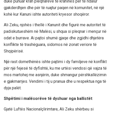
duke punuar krah pleqnarëve të krahinës për të ndalur
gjakderdhjen dhe për të ruajtur paqen në komunitet, në një
kohë kur Kanuni ishte autoriteti kryesor shoqëror.
Ali Zeku, njohës i thellë i Kanunit dhe figurë me autoritet të
padiskutueshëm në Malësi, u shqua si pleqnar i mençur në
odat e burrave. Ai pajtoi shumë gjaqe dhe zgjidhi dhjetëra
konflikte të trashëguara, sidomos në zonat veriore të
Shqipërisë.
Një rast domethënës ishte pajtimi i dy familjeve në konflikt
për një fejesë të dyfishtë, ku me urtësi vendosi që vajza të
mos martohej me asnjërin, duke shmangur përshkallëzimin
e gjakmarrjes. Vendimi i tij u pranua dhe u respektua nga të
dyja palët.
Shpëtimi i malësorëve të dyshuar nga ballistët
Gjatë Luftës Nacionalçlirimtare, Ali Zeku shërbeu si