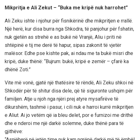
Mikpritja e Ali Zekut – “Buka me kripë nuk harrohet”
Ali Zeku ishte i njohur për fisnikërinë dhe mikpritjen e rrallë.
Një herë, kur disa burra nga Shkodra, të panjohur për fshatin,
nuk gjetën as strehë e as bukë në Vranjë, Aliu i priti në
shtëpinë e tij me derë të hapur, sipas zakonit të vjetër
malësor. Edhe pse kishte pak, ai ndau me ta bukë misri dhe
kripë, duke thënë: “Bujrum: bukë, kripë e zemër – çfarë ka
dhënë Zoti.”
Vite më vonë, gjatë një thatësire të rëndë, Ali Zeku shkoi në
Shkodër për të shitur disa dele, që të siguronte ushqim për
familjen. Atje u njoh nga njëri prej atyre mysafirëve të
dikurshëm, tashmë i pasur, i cili nuk e harroi kurrë mikpritjen
e Aliut. Ai jo vetëm që ia bleu delet, por e furnizoi me drithë
dhe e nderoi me një darkë solemne, duke thënë para të
gjithëve:
“Asnjëherë në jetën time nuk kam ngrënë darkë më të ëmbël