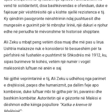
vend të solidaritetit, disa bashkëvendas e ofenduan, duke e
fajësuar për vështirësitë që u kishte sjellë rezistenca e tij.
Ky qëndrim pasqyronte nënshtrimin ndaj pushtuesit dhe
mungesën e guximit për të mbrojtur lirinë, një dukuri e njohur
edhe në periudha të mëvonshme të historisë shqiptare.
Ali Zeku u mbajt peng vetëm disa muaj dhe më pas u lirua.
Ushtria malazeze nuk e konsideroi të besueshëm për ta
përfshirë në fushatën e pushtimit të Shkodrës më 1912, ku,
sipas burimeve të kohës, vetëm një numër i vogël
malësorësh luftuan në anën e saj.
Në gjithë veprimtarinë e tij, Ali Zeku u udhëhoq nga parimet
e drejtësisë, paqes dhe humanizmit, pa dallim feje apo
kombësie, duke luftuar mbi të gjitha për liri, pavarësi dhe
bashkim kombëtar. Autoritetin që e gëzonte në Malësi e
dëshmon edhe kënga popullore
“Katka e krenve të
Malësisë”
: