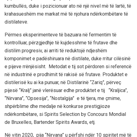
kumbullës
,
duke i pozicionuar ato në një nivel më të lartë, të
krahasueshëm me markat më të njohura ndërkombëtare të
distilateve.
Përmes
eksperimenteve
të bazuara në fermentim të
kontrolluar, përzgjedhje të kujdesshme të frutave dhe
distilim progresiv, ai arriti të reduktojë ndjeshëm
komponimet e padëshiruara në distilate, duke rritur cilësinë
e pijeve rrënjësisht.
Metodat e tij
sot
përdoren
si referencë
në industrinë e prodhimit të rakisë së frutave.
Produktet e
di
stilerisë ku ai ka punuar,
në Di
stilarinë
“Zariq”,
përveç
pijesë “Kralj”
janë vlerësuar
edhe produktet e tij “Kraljica”,
“Nirvana”, “Opsesija”, “Nostalgija” e të tjera
,
me çmime,
shpërblime dhe medalje në konkurse prestigjioze
ndërkombëtare, si
Spirits Selection by Concours Mondial
de Bruxelles
,
Bartender Spirits Awards
, etj.
Në vitin
2020
,
pija
“Nirvana” u përfshi ndër
10 spiritet më të