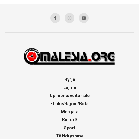
Hyrje
Lajme
Opinione/Editoriale
Etnike/Rajoni/Bota
Mërgata
Kulturë
Sport
Të Ndryshme