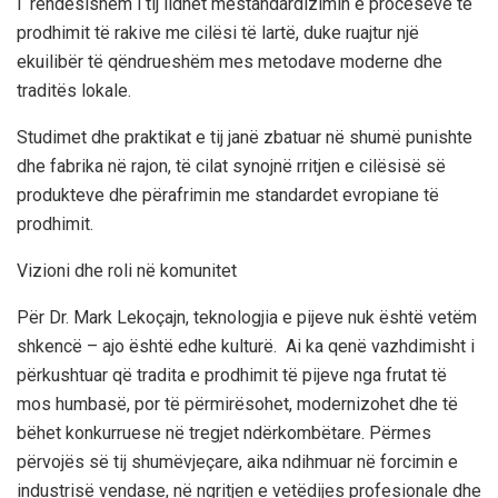
i
rëndësishëm i tij
lidhet
me
standardizimin e proceseve të
prodhimit të rakive me cilësi të lartë
, duke ruajtur një
ekuilibër të qëndrueshëm mes metodave moderne dhe
traditës lokale.
Studimet dhe praktikat e tij janë zbatuar në
shumë punishte
dhe fabrika në rajon
, të cilat synojnë rritjen e cilësisë së
produkteve dhe përafrimin me
standardet evropiane të
prodhimit
.
Vizioni dhe roli në komunitet
Për
Dr. Mark Lekoçajn
, teknologjia e pijeve nuk është vetëm
shkencë – ajo është edhe
kulturë
.
Ai ka qenë vazhdimisht i
përkushtuar që tradita e prodhimit të pijeve nga frutat të
mos humbasë
,
por
të
përmirësohet, modernizohet dhe të
bëhet konkurruese në tregjet ndërkombëtare
.
Përmes
përvojës së tij shumëvjeçare
,
ai
ka ndihmuar në
forcimin e
industrisë vendase
, në ngritjen e vetëdijes profesionale dhe