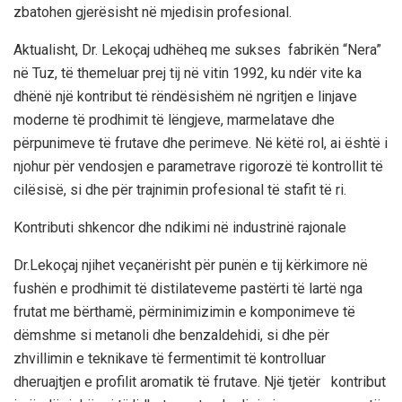
zbatohen gjerësisht në mjedisin profesional.
Aktualisht
,
Dr
. Lekoçaj
udhëheq me sukses
fabrikën
“Nera”
në Tuz, të themeluar prej tij në vitin
1992
, ku ndër vite ka
dhënë një kontribut të rëndësishëm në ngritjen e
linjave
moderne të prodhimit të lëngjeve, marmelatave dhe
përpunimeve të frutave dhe perimeve
.
Në këtë rol, ai është i
njohur për vendosjen e
parametrave rigorozë të kontrollit të
cilësisë
,
si dhe për
trajnimin profesional të stafit të
ri
.
Kontributi shkencor dhe ndikimi në industrinë rajonale
Dr.
Lekoçaj njihet veçanërisht për punën e tij kërkimore në
fushën
e
prodhimit
të distilateve
me
pastërti të lartë
nga
frutat me bërthamë
,
për
minimizimin e komponimeve të
dëmshme
si metanoli dhe benzaldehidi, si dhe për
zhvillimin e
teknikave të fermentimit të kontrolluar
dhe
ruajtjen e profilit aromatik të frutave
.
Një tjetër
kontribut