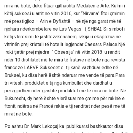
mira në botë
,
duke fituar gjithashtu
Medaljen e Artë
. Kulmi i
këtij suksesi u arrit në vitin
2016
,
kur “Nirvana” fitoi çmimin
më prestigjioz –
Arin e Dyfishtë
– në një nga garat më të
njohura ndërkombëtare në
Las Vegas
( SHBA
)
.
Si simbol i
këtij vlerësimi të jashtëzakonshëm, rakija u ekspozua në
vitrinën prej kristali të hotelit legjendar
Caesars Palace
.
Një
raki tjetër prej mjedre “ Obsesija” në vitin 2018 u rendit
ndër
10 distilatet më të mira të frutave në botë
nga revista
franceze
LARVF
.
Sukseset
e tij
kanë vazhduar edhe në
Bruksel
, ku disa herë ë
shtë nderuar me vende të para.P
ara
tri vitesh, produktet e tij nga
kumbullat dhe dardhat
u
përzgjodhën ndër
gjashtë produktet më të mira në botë
.
Në
Bukuresht
,
dy
herë është vlerësuar me çmime për
rakinë e
ftonit
, ndërsa në
Francë
rakia e tij renditet ndër
pesë më të
mirat në botë
.
Po ashtu
Dr. Mark Leko
çaj
ka publikuar
si bashkautor
disa