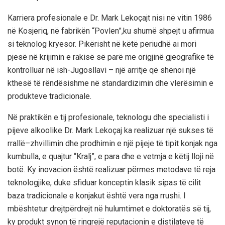
Karriera profesionale e
Dr. Mark Lekoçajt
nisi në vitin
1986
në Kosjeriq, në fabrikën
“Povlen”
,
ku shumë shpejt u afirmua
si
teknolog kryesor
.
Pikërisht
në
këtë periudhë ai mori
pjesë në krijimin e
rakisë së parë me origjinë gjeografike të
kontrolluar
në ish-Jugosllavi – një arritje që shënoi një
kthesë të rëndësishme në standardizimin dhe vlerësimin e
produkteve tradicionale.
Në praktikën e tij profesionale, teknologu dhe specialisti i
pijeve alkoolike
Dr. Mark Lekoçaj
ka realizuar një sukses të
rrallë
–
zhvillimin dhe prodhimin e një
pijeje të tipit konjak nga
kumbulla, e quajtur “Kralj”
, e para dhe e vetmja e këtij lloji në
botë.
Ky
inovacion është realizuar përmes metodave të reja
teknologjike, duke sfiduar konceptin klasik sipas të cilit
baza tradicionale e konjakut është vera nga rrushi. I
mbështetur drejtpërdrejt në hulumtimet e doktoratës së tij,
ky
produkt synon të
ringrejë reputacionin e distilateve të