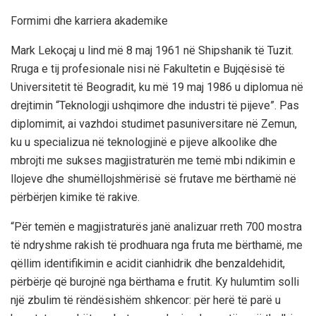
Formimi dhe karriera akademike
Mark Lekoçaj u
lind
më 8 maj 1961 në Shipshanik të Tuzit.
Rruga e tij profesionale nisi në
Fakultetin e Bujqësisë të
Universitetit të Beogradit
, ku më 19 maj 1986 u diplomua në
drejtimin
“Teknologji ushqimore dhe industri të pijeve”
.
Pas
diplomimit, ai vazhdoi studimet pasuniversitare në Zemun,
ku u specializua në teknologjinë e pijeve alkoolike dhe
mbrojti me sukses magjistraturën me temë mbi
ndikimin e
llojeve dhe
shumëllojshmërisë së frutave me bërthamë në
përbërjen kimike të rakive
.
“Për temën e magjistraturës janë analizuar rreth
700 mostra
të ndryshme rakish
të prodhuara nga fruta me bërthamë, me
qëllim identifikimin e acidit cianhidrik dhe benzaldehidit,
përbërje që burojnë nga bërthama e frutit.
Ky
hulumtim solli
një zbulim të rëndësishëm shkencor: për herë të parë u