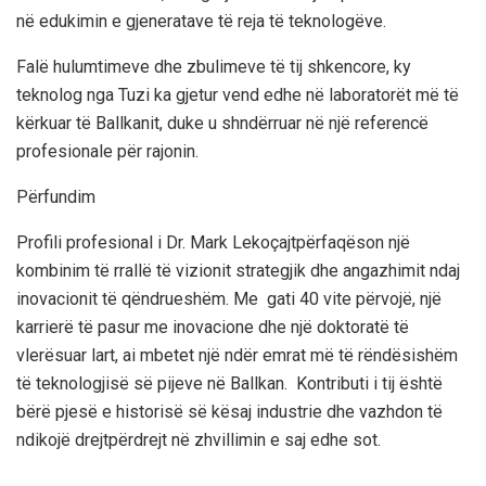
në
edukimin e gjeneratave të reja të teknologëve
.
Falë hulumtimeve dhe zbulimeve të tij shkencore,
ky
teknolog nga Tuzi ka gjetur vend edhe në
laboratorët më të
kërkuar të Ballkanit
, duke u shndërruar në një referencë
profesionale për rajonin.
Përfundim
Profili profesional
i
Dr
. Mark Lekoçajt
përfaqëson një
kombinim të
rrallë të
vizionit strategjik
dhe
angazhimit ndaj
inovacionit të qëndrueshëm
.
Me gati
40
vite përvojë
,
një
karrierë të pasur me inovacione dhe një doktoratë të
vlerësuar lart, ai mbetet një ndër
emrat më të rëndësishëm
të teknologjisë së pijeve në Ballkan
.
Kontributi i tij
është
bërë pjesë e historisë së kësaj industrie dhe vazhdon të
ndikojë drejtpërdrejt në zhvillimin e saj edhe sot.