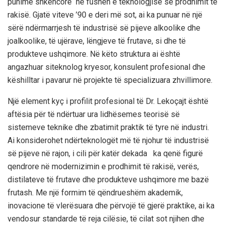
punime shkencore në fushën e teknologjisë së prodhimit të
rakisë.
Gjatë viteve ’90 e deri më sot
,
ai
ka punuar në një
sërë ndërmarrjesh të industrisë së pijeve alkoolike dhe
joalkoolike, të ujërave, lëngjeve të frutave, si dhe të
produkteve ushqimore.
Në këto struktura ai
është
angazhuar
si
teknolog kryesor
,
konsulent profesional
dhe
këshilltar i pavarur
në projekte të specializuara zhvillimore.
Një element kyç i profilit profesional të Dr. Lekoçajt është
aftësia për të ndërtuar
ura
lidhëse
mes
teorisë së
sistemeve teknike
dhe
zbatimit praktik
të tyre në industri.
Ai
konsiderohet
ndër
teknologët
më të njohur të industrisë
së pijeve në rajon
, i cili për katër dekada
ka qenë figurë
qendrore në modernizimin e prodhimit të rakisë, verës,
distilateve të frutave dhe produkteve ushqimore me bazë
frutash. Me një formim
të
qëndrueshëm
akademik,
inovacione të vlerësuara dhe përvojë të gjerë praktike, ai ka
vendosur
standarde të reja cilësie
, të cilat sot njihen dhe