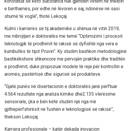
konstatua se këto subst
anca nuk gjenden vetëm në the
lbin
e bërthamës, por edhe në lëvoren e saj, ndonëse n
ë sasi
shumë të vogla”, thot
ë
Lekoçaj.
Kulmi i karrierës së tij akademike u shënua në vitin
2019
,
me mbrojtjen e doktoratës me temë
“Optimizimi i procesit
teknologjik të prodhimit të rakisë së dyfishtë nga
vera
e
kumbullës të tipit
Pruvin
”.
Ky
studim bashkon metodologjinë
bashkëkohore shkencore me përvojën praktike dhe traditën
e prodhimit, duke propozuar modele të reja për kontrollin e
aromës, pastërtisë dhe sigurisë së produkteve.
“Gjatë punës në disertacionin e doktoratës janë përftuar
4.564 rezultate nga analiza kimike
dhe
2.135 vlerësime
sensoriale
,
çka e bën këtë studim një nga më
gjithëpërfshirësit në fushën e teknologji
së së rakisë”,
thekson
Lekoçaj.
Karriera profesionale – katër dekada inovacion