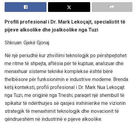
Profili profesional i
Dr. Mark Lekoçajt,
specialistit të
pijeve alkoolike
dhe joalkoolike
nga Tuzi
Shkruan: Gjekë Gjonaj
Në një periudhë kur zhvillimi teknologjik po përshpejtohet
me ritme të shpejta, aftësia për të kuptuar, analizuar dhe
menaxhuar sisteme teknike komplekse është bërë
thelbësore për funksionimin e industrive moderne.
Brenda
këtij konteksti, profili profesional i
Dr. Mark Nua Lekoçaj
t
nga Tuzi, me origjinë nga Trieshi, paraqet një shembull të
spikatur të ndërthurjes së qasjes inxhinierike me vizionin
strategjik të menaxhimit teknologjik dhe inovacionit të
qëndrueshëm në industrinë e pijeve alkoolike.