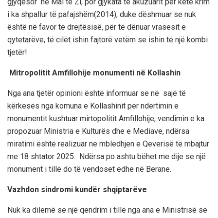
gjyqësor në Mal të Zi, por gjykata të akuzuarit për këtë krim
i ka shpallur të pafajshëm(2014), duke dëshmuar se nuk
është në favor të drejtësisë, për të dënuar vrasesit e
qytetarëve, të cilët ishin fajtorë vetëm se ishin të një kombi
tjetër!
Mitropolitit Amfillohije monumenti në Kollashin
Nga ana tjetër opinioni është informuar se në sajë të
kërkesës nga komuna e Kollashinit për ndërtimin e
monumentit kushtuar mirtopolitit Amfillohije, vendimin e ka
propozuar Ministria e Kulturës dhe e Mediave, ndërsa
miratimi është realizuar ne mbledhjen e Qeverisë të mbajtur
me 18 shtator 2025. Ndërsa po ashtu bëhet me dije se një
monument i tillë do të vendoset edhe në Berane.
Vazhdon sindromi kundër shqiptarëve
Nuk ka dilemë së një qendrim i tillë nga ana e Ministrisë së