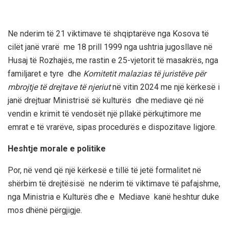
Ne nderim të 21 viktimave të shqiptarëve nga Kosova të
cilët janë vrarë me 18 prill 1999 nga ushtria jugosllave në
Husaj të Rozhajës, me rastin e 25-vjetorit të masakrës, nga
familjaret e tyre dhe
Komitetit malazias të juristëve për
mbrojtje të drejtave të njeriut
në vitin 2024 me një kërkesë i
janë drejtuar Ministrisë së kulturës dhe mediave që në
vendin e krimit të vendosët një pllakë përkujtimore me
emrat e të vrarëve, sipas procedurës e dispozitave ligjore.
Heshtje morale e politike
Por, në vend që një kërkesë e tillë të jetë formalitet në
shërbim të drejtësisë ne nderim të viktimave të pafajshme,
nga Ministria e Kulturës dhe e Mediave kanë heshtur duke
mos dhënë përgjigje.