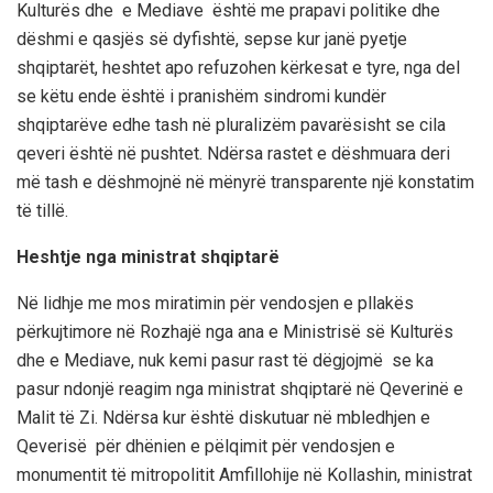
Kulturës dhe e Mediave është me prapavi politike dhe
dëshmi e qasjës së dyfishtë, sepse kur janë pyetje
shqiptarët, heshtet apo refuzohen kërkesat e tyre, nga del
se këtu ende është i pranishëm sindromi kundër
shqiptarëve edhe tash në pluralizëm pavarësisht se cila
qeveri është në pushtet. Ndërsa rastet e dëshmuara deri
më tash e dëshmojnë në mënyrë transparente një konstatim
të tillë.
Heshtje nga ministrat shqiptarë
Në lidhje me mos miratimin për vendosjen e pllakës
përkujtimore në Rozhajë nga ana e Ministrisë së Kulturës
dhe e Mediave, nuk kemi pasur rast të dëgjojmë se ka
pasur ndonjë reagim nga ministrat shqiptarë në Qeverinë e
Malit të Zi. Ndërsa kur është diskutuar në mbledhjen e
Qeverisë për dhënien e pëlqimit për vendosjen e
monumentit të mitropolitit Amfillohije në Kollashin, ministrat