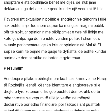
shqiptarë e ata boshnjakë bëhet me dijes se nuk janë
deklaruar nga del se kanë qenë kundër një vendimi të tillë.
Pavarësisht aktualitetin politik e shoqëror një qëndrim i tillë
nuk është i mjaftueshëm sepse ka munguar reagimi publik
për të njoftuar opinionin me pikëpamjet e tyre në lidhje me
këtë çështje, nga del se ishte vendim politik I shumicës
aktuale parlamentare, që ka irrituar opinionin në Mal të Zi,
sepse kemi të bëjmë me qasje të dyfishta, që është kundër
parimeve demokratike në botën e qytetëruar.
Përfundim
Vendosja e pllakës përkujtimore kushtuar krimeve në Husaj
të Rozhajës është çështje identitare e shqiptarëve si e
drejtë e tyre autonome, ku çdo pushtet demokratik do ta
mbeshteste një veprim të tillë jo vetëm në mënyrë
declarative por edhe financiare, por fatkeqsisht pushteti
aktual dëshmon se vuan nga sindromi antishqiptar edhe