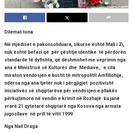
Dilemat tona
Në mjediset e pakonsoliduara, sikurse është Mali i Zi,
nuk është befasi që për çështje identike të përdorën
standarde të dyfishta, që dëshmohet me veprimin nga
ana e Ministrisë së Kulturës dhe Mediave, e cila
miraton vendosjen e bustit të mitropolitit Amfillohije,
ndërsa nga ana tjetër nuk i përgjigjet pozitivisht
iniciativës së shqiptarëve për vendosjen e pllakës
përkujtimore në vendin e krimit në Rozhajë ku janë
vrarë 21 qytetarë shqiptarë nga Kosova nga armata
jugosllave në prill të vitit 1999
Nga Nail Draga