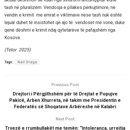
tash në pluralizëm. Vendosja e pllakës përkujtimore, në
vendin e krimit me emrat e viktimave nëse tash nuk është
lejuar duhet të insistohet që ajo të vendoset më vonë, duke
qenë dëshmi e krimit ndaj qytetarëve të pafajshëm nga
Kosova.
(Tetor 2025)
Tags:
Nail Draga
Previous Post
Drejtori i Përgjithshëm për të Drejtat e Popujve
Pakicë, Arben Xhurreta, në takim me Presidentin e
Federatës së Shoqatave Arbëreshe në Kalabri
Next Post
Tryezë e rrumbullakët me temën: “Intoleranca, urrejtja