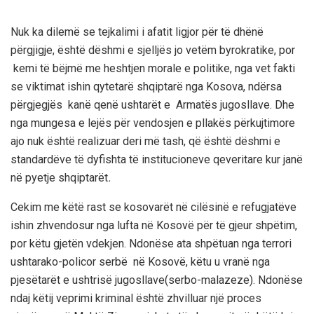
Nuk ka dilemë se tejkalimi i afatit ligjor për të dhënë
përgjigje, është dëshmi e sjelljës jo vetëm byrokratike, por
kemi të bëjmë me heshtjen morale e politike, nga vet fakti
se viktimat ishin qytetarë shqiptarë nga Kosova, ndërsa
përgjegjës kanë qenë ushtarët e Armatës jugosllave. Dhe
nga mungesa e lejës për vendosjen e pllakës përkujtimore
ajo nuk është realizuar deri më tash, që është dëshmi e
standardëve të dyfishta të institucioneve qeveritare kur janë
në pyetje shqiptarët
.
Cekim me këtë rast se kosovarët në cilësinë e refugjatëve
ishin zhvendosur nga lufta në Kosovë për të gjeur shpëtim,
por këtu gjetën vdekjen. Ndonëse ata shpëtuan nga terrori
ushtarako-policor serbë në Kosovë, këtu u vranë nga
pjesëtarët e ushtrisë jugosllave(serbo-malazeze). Ndonëse
ndaj këtij veprimi kriminal është zhvilluar një proces