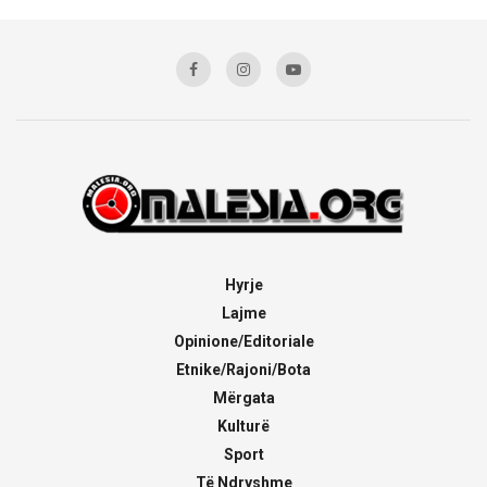
Hyrje
Lajme
Opinione/Editoriale
Etnike/Rajoni/Bota
Mërgata
Kulturë
Sport
Të Ndryshme