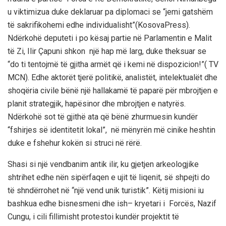
u viktimizua duke deklaruar pa diplomaci se “jemi gatshëm
të sakrifiko
hemi
edhe individualisht”
(KosovaPress)
.
Ndërkohë deputeti i po kësaj partie në Parlamentin e
M
alit
të Zi,
Ilir Çapuni shkon një hap më larg
,
duke theksuar se
“do ti tentojmë të gjitha armët që i kemi në dispozicion!”( TV
MCN). Edhe aktorët tjerë politikë, analistët
, intelektualët
dhe
shoqëria civile bënë një hallakamë të paparë për mbrojtjen e
planit strategjik, hapësinor dhe mbrojtjen e natyrës.
Ndërkohë sot të gjithë ata që bënë zhurmuesin kundër
“fshirjes së identitetit lokal
”, në mënyrën më cinike heshtin
duke e fshehur kokën si struci në rërë.
Shasi si një vendbanim antik ilir,
ku gjetjen arkeologjike
shtrihet edhe nën sipërfaqen e ujit të liqenit,
së shpejti do
të shndërrohet në “një vend unik turistik”.
Këtij misioni
iu
bashkua
edhe bisn
e
smeni dhe ish
–
kryetari i Forcës, Nazif
Cungu, i cili fillimisht protestoi kundër projektit të