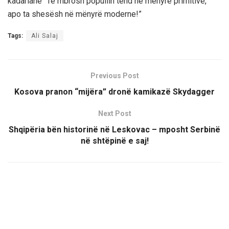
kadariane “Të mbrosh popullin tënd në mënyrë primitive,
apo ta shesësh në mënyrë moderne!”
Tags:
Ali Salaj
Previous Post
Kosova pranon “mijëra” dronë kamikazë Skydagger
Next Post
Shqipëria bën historinë në Leskovac – mposht Serbinë
në shtëpinë e saj!