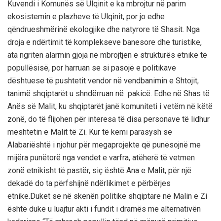
Kuvendi i
Komunës së
Ulqinit e ka mbrojtur në parim
ekosistemin e plazheve të Ulqinit, por jo edhe
qëndrueshmërinë ekologjike dhe natyrore të Shasit. Nga
droja e ndërtimit të komplekseve banesore dhe turistike
,
ata ngriten alarmin
gjoja
në mbrojtjen e strukturës etnike të
popullësisë, por harruan se si pasojë e politikave
dështuese të pushtetit vendor në vendbanimin e Shtojit,
tanimë
shqiptarët u shndërruan në pakicë.
Edhe në Shas të
Anës së Malit, ku shqiptarët janë komuniteti i vetë
m
në këtë
zonë
,
do të flijohen për interesa të disa personave
të lidhur
me
shtetin e Malit të Zi.
Kur të kemi parasysh se
Alabari
është i njohur për megaprojekte që punësojnë me
mijëra punëtorë nga vendet e varfra, at
ë
herë të vetmen
zonë etnikisht të pastër
, siç është Ana e Malit,
për një
dekadë do t
a përfshijnë
ndërlikimet
e
përbërjes
etnike.
Duket se në skenën politike shqiptare në Malin e Zi
është duke u luajtur akti i fundit i dramës me alternativën