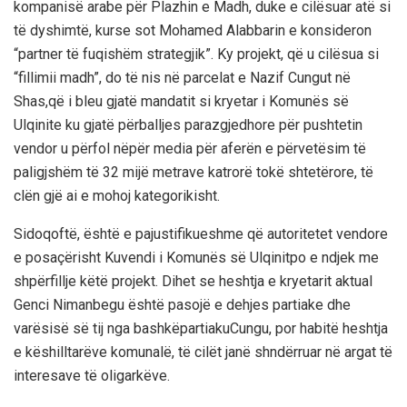
kompanisë arabe
për
Plazhin e Madh
,
duke e cilësuar
atë
si
të dyshimtë, kurse sot
Mohamed Alab
b
ar
in
e konsideron
“partner të fuqishëm strategjik”.
Ky projekt
,
që u cilësua si
“fillim
i
i
madh”
,
do të
nis në parcelat
e Nazif Cungut
n
ë
Shas
,
që i bleu gjatë mandatit si kryetar i
Komunës së
Ulqinit
e ku
gjatë përballjes parazgjedhore
për pushtetin
vendor
u
përfol
nëpër media
për
aferën e
përvetësim të
paligjshëm të 32 mijë metrave katrorë tokë shtetërore
, të
clën gjë ai e mohoj kategorikisht.
Sidoqoftë
,
është
e pajustifikueshme
që
autoritetet vendore
e posaçërisht Kuvendi
i
Komun
ës së Ulqinit
po e ndjek
me
shpërfillje këtë projekt
.
Dihet se
heshtja e
kryetari
t
aktual
Genci Nimanbegu
është
pasojë e
dehjes partiake dhe
varësisë së tij nga bashkëpartiaku
Cungu
, por habitë heshtja
e këshilltarëve komunal
ë
,
të cilët janë shndërruar
në argat të
interesave
të oligarkëve.