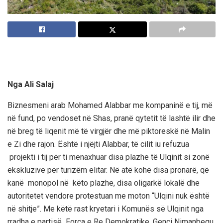
Nga Ali Salaj
Biznesmeni arab Mohamed
Alab
b
ar me kompaninë
e tij, më
në fund, po vendoset në Shas
,
pranë qytetit të lashtë ilir dhe
në breg të liqenit më të virgjër dhe më piktoreskë në Malin
e Zi
dhe rajon
. Është i njëjti Alab
b
ar,
të
cili
t
i
u refuzua
projekti i
tij për ti menaxhuar disa plazhe të Ulqinit si zonë
ekskluzive për turizëm elitar.
Në atë k
ohë disa pronarë, që
kanë monopol në këto plazhe, disa oligarkë lokal
ë
dhe
autoritetet vendore protestuan me moton “Ulqini nuk është
në shitje”.
Me këtë rast
kryetari i Komunës së Ulqinit nga
rradha e partisë Forc
a
e
Re Demokratike
, Genci Nimanbegu