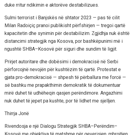
duke rritur ndikimin e aktorëve destabilizues.
Sulmi terrorist i Banjskës në shtator 2023 — pas të cilit
Milan Radoiçiç pranoi publikisht përfshirjen — tregoi qartë
kapacitetin dhe synimin për destabilizim. Zgjidhja nuk është
distancimi strategjik nga Kosova, por bashkëpunimi më i
ngushtë SHBA–Kosovë për siguri dhe sundim të ligjit.
Prirjet autoritare dhe dobësimi i demokracisë në Serbi
përforcojnë nevojën për kushtëzim të qartë. Protestat e
gjata pro-demokracisë — shpesh të përballura me forcë —
së bashku me prapakthimin demokratik të dokumentuar
mirë duhet të udhëheqin qasjen perëndimore. Angazhimi
nuk duhet të jepet pa kushte, por të lidhet me sjelljen.
Thirrja Jonë
Rivendosja e një Dialogu Strategjik SHBA–Perëndim–
Kosovë me objektiva të matshme për qeverisjen, mbrojtjen