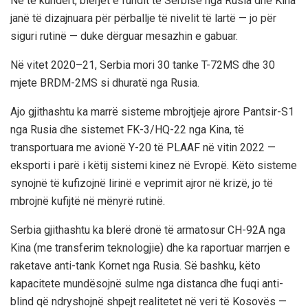
Në të kundërt, blerjet e fundit të Serbisë nga Rusia dhe Kina
janë të dizajnuara për përballje të nivelit të lartë — jo për
siguri rutinë — duke dërguar mesazhin e gabuar.
Në vitet 2020–21, Serbia mori 30 tanke T-72MS dhe 30
mjete BRDM-2MS si dhuratë nga Rusia.
Ajo gjithashtu ka marrë sisteme mbrojtjeje ajrore Pantsir-S1
nga Rusia dhe sistemet FK-3/HQ-22 nga Kina, të
transportuara me avionë Y-20 të PLAAF në vitin 2022 —
eksporti i parë i këtij sistemi kinez në Evropë. Këto sisteme
synojnë të kufizojnë lirinë e veprimit ajror në krizë, jo të
mbrojnë kufijtë në mënyrë rutinë.
Serbia gjithashtu ka blerë dronë të armatosur CH-92A nga
Kina (me transferim teknologjie) dhe ka raportuar marrjen e
raketave anti-tank Kornet nga Rusia. Së bashku, këto
kapacitete mundësojnë sulme nga distanca dhe fuqi anti-
blind që ndryshojnë shpejt realitetet në veri të Kosovës —