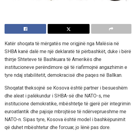
Katër shoqata të mërgatës me origjinë nga Malësia në
SHBA kanë dalë me një deklaratë të përbashkët, duke i bërë
thirrje Shteteve të Bashkuara të Amerikës dhe
institucioneve perëndimore që të riafirmojnë angazhimin e
tyre ndaj stabilitetit, demokracisë dhe paqes në Ballkan.
Shoqatat theksojnë se
Kosova është partner i besueshëm
dhe aleat i palëkundur i SHBA-së dhe NATO-s
, me
institucione demokratike, mbështetje të gjerë për integrimin
euroatlantik dhe pajisje mbrojtëse të ndërveprueshme me
NATO-n. Sipas tyre, Kosova është model i bashkëpunimit
që duhet mbështetur dhe forcuar, jo lënë pas dore.