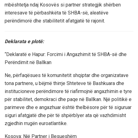
mbështetja ndaj Kosovës si partner strategjik shërben
interesave të përbashkëta të SHBA-së, aleatëve
perëndimorë dhe stabilitetit afatgjatë të rajonit.
Deklarata e plotë:
“Deklaratë e Hapur: Forcimi i Angazhimit të SHBA-së dhe
Perëndimit në Ballkan
Ne, përfaqësues të komunitetit shqiptar dhe organizatave
tona partnere, u bëjmë thirrje Shteteve të Bashkuara dhe
institucioneve perëndimore të riafirmojnë angazhimin e tyre
për stabilitet, demokraci dhe paqe në Ballkan. Një politikë e
parimeve dhe e angazhuar është thelbësore për të siguruar
siguri afatgjatë dhe për të shpërblyer ata që vazhdimisht
zgjedhin rrugën euroatlantike.
Kosova: Një Partner i Besueshëm