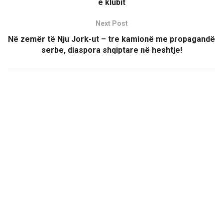
e klubit
Next Post
Në zemër të Nju Jork-ut – tre kamionë me propagandë
serbe, diaspora shqiptare në heshtje!