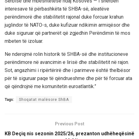
Serbisë dhe mbështetëse ndaj Kosovës — i shërben
interesave të përbashkëta të SHBA-së, aleatëve
perëndimorë dhe stabilitetit rajonal duke forcuar krahun
juglindor të NATO-s, duke kufizuar ndikimin armiqësor dhe
duke siguruar që partnerët që zgjedhin Perëndimin të mos
mbeten të izoluar.
Ne nderojmë rolin historik të SHBA-së dhe institucioneve
perëndimore në avancimin e lirisë dhe stabilitetit në rajon.
Sot, angazhimi i ripërtërirë dhe i parimeve është thelbësor
për të siguruar paqe të qëndrueshme dhe për të forcuar ata
që qëndrojnë me komunitetin euroatlantik.”
Tags:
Shoqatat malësore ShBA
Previous Post
KB Deçiq nis sezonin 2025/26, prezanton udhëheqësinë