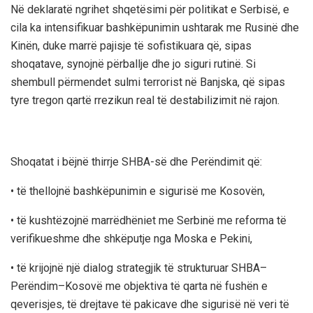
Në deklaratë ngrihet shqetësimi për politikat e Serbisë, e
cila ka intensifikuar bashkëpunimin ushtarak me Rusinë dhe
Kinën, duke marrë pajisje të sofistikuara që, sipas
shoqatave, synojnë përballje dhe jo siguri rutinë. Si
shembull përmendet
sulmi terrorist në Banjska
, që sipas
tyre tregon qartë rrezikun real të destabilizimit në rajon.
Shoqatat i bëjnë thirrje SHBA-së dhe Perëndimit që:
• të thellojnë bashkëpunimin e sigurisë me Kosovën,
• të kushtëzojnë marrëdhëniet me Serbinë me reforma të
verifikueshme dhe shkëputje nga Moska e Pekini,
• të krijojnë një dialog strategjik të strukturuar SHBA–
Perëndim–Kosovë me objektiva të qarta në fushën e
qeverisjes, të drejtave të pakicave dhe sigurisë në veri të