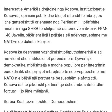
Interesat e Amerikës drejtojnë nga Kosova. Institucionet e
Kosovës, opinioni publik dhe blerjet e fundit të mbrojtjes
janë qartësisht të orientuara nga Perëndimi — përfshirë
miratimin nga SHBA të shitjes së sistemeve anti-tank FGM-
148 Javelin, pikërisht lloji i pajisjes së ndërveprueshme me
NATO-n që duhet inkurajuar.
Kosova ka dëshmuar vazhdimisht përputhshmërinë e saj
me vlerat dhe institucionet perëndimore. Qeverisja
demokratike, mbështetja e madhe popullore për integrimin
euroatlantik dhe pajisjet mbrojtëse të ndërveprueshme me
NATO-n e bëjnë një partner të besueshëm e afatgjatë.
Kosova është pikërisht partneri që duhet mbështetur dhe
forcuar — jo lënë mënjanë.
Serbia: Kushtëzimi është i Domosdoshëm