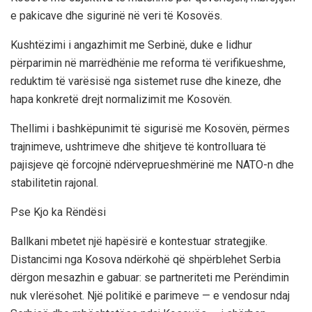
e pakicave dhe sigurinë në veri të Kosovës.
Kushtëzimi i angazhimit me Serbinë, duke e lidhur
përparimin në marrëdhënie me reforma të verifikueshme,
reduktim të varësisë nga sistemet ruse dhe kineze, dhe
hapa konkretë drejt normalizimit me Kosovën.
Thellimi i bashkëpunimit të sigurisë me Kosovën, përmes
trajnimeve, ushtrimeve dhe shitjeve të kontrolluara të
pajisjeve që forcojnë ndërveprueshmërinë me NATO-n dhe
stabilitetin rajonal.
Pse Kjo ka Rëndësi
Ballkani mbetet një hapësirë e kontestuar strategjike.
Distancimi nga Kosova ndërkohë që shpërblehet Serbia
dërgon mesazhin e gabuar: se partneriteti me Perëndimin
nuk vlerësohet. Një politikë e parimeve — e vendosur ndaj