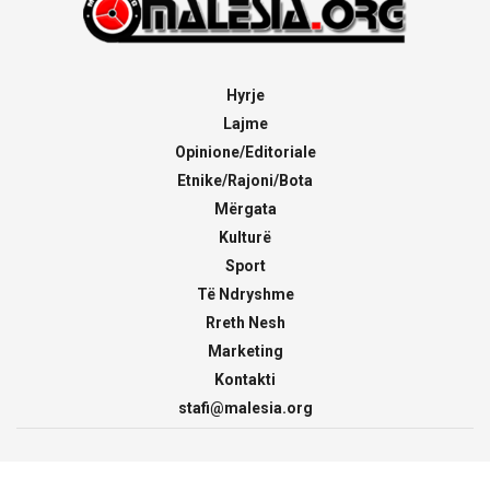
Hyrje
Lajme
Opinione/Editoriale
Etnike/Rajoni/Bota
Mërgata
Kulturë
Sport
Të Ndryshme
Rreth Nesh
Marketing
Kontakti
stafi@malesia.org
© 2000 - 2026
malesia.org