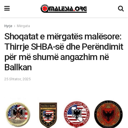
Hyrje
Mërgata
Shoqatat e mërgatës malësore:
Thirrje SHBA-së dhe Perëndimit
për më shumë angazhim në
Ballkan
25 Shtator, 2025