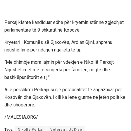
Perkaj kishte kandiduar edhe për kryeministër në zgjedhjet
parlamentare të 9 shkurtit në Kosovë.
Kryetari i Komunës së Gjakovës, Ardian Gjini, shprehu
ngushëllime për ndarjen nga jeta të tij:
“Me dhimbje mora lajmin për vdekjen e Nikollë Perkajt.
Ngushëllimet më të sinqerta për familjen, miqtë dhe
bashkëpunëtorët e tij.”
Ai e përshkroi Perkajn si një personalitet të angazhuar për
Kosovën dhe Gjakovën, i cili ka lënë gjurmë në jetën politike
dhe shoqërore.
/MALESIA.ORG/
Tags:
Nikollë Perkaj
Veteran i UÇK-së