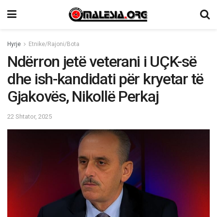
Hyrje
Etnike/Rajoni/Bota
Ndërron jetë veterani i UÇK-së
dhe ish-kandidati për kryetar të
Gjakovës, Nikollë Perkaj
22 Shtator, 2025