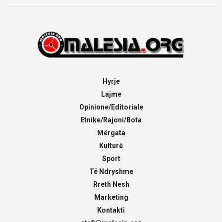
Hyrje
Lajme
Opinione/Editoriale
Etnike/Rajoni/Bota
Mërgata
Kulturë
Sport
Të Ndryshme
Rreth Nesh
Marketing
Kontakti