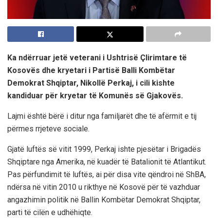
Ka ndërruar jetë veterani i Ushtrisë Çlirimtare të
Kosovës dhe kryetari i Partisë Balli Kombëtar
Demokrat Shqiptar, Nikollë Perkaj, i cili kishte
kandiduar për kryetar të Komunës së Gjakovës.
Lajmi është bërë i ditur nga familjarët dhe të afërmit e tij
përmes rrjeteve sociale.
Gjatë luftës së vitit 1999, Perkaj ishte pjesëtar i Brigadës
Shqiptare nga Amerika, në kuadër të Batalionit të Atlantikut.
Pas përfundimit të luftës, ai për disa vite qëndroi në ShBA,
ndërsa në vitin 2010 u rikthye në Kosovë për të vazhduar
angazhimin politik në Ballin Kombëtar Demokrat Shqiptar,
parti të cilën e udhëhiqte.