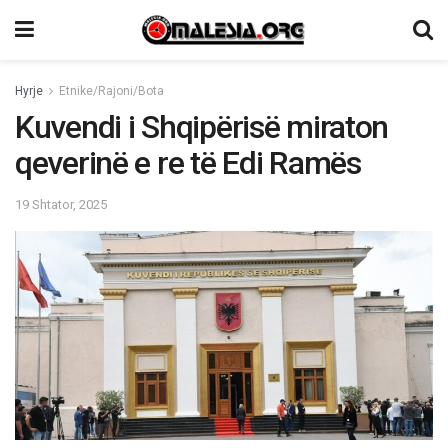
Hyrje
Etnike/Rajoni/Bota
Kuvendi i Shqipërisë miraton
qeverinë e re të Edi Ramës
19 Shtator, 2025