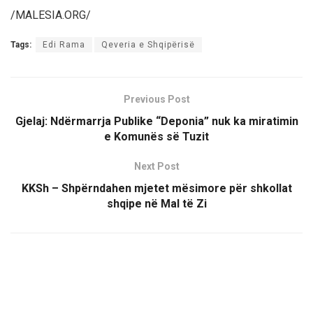
/MALESIA.ORG/
Tags:
Edi Rama
Qeveria e Shqipërisë
Previous Post
Gjelaj: Ndërmarrja Publike “Deponia” nuk ka miratimin
e Komunës së Tuzit
Next Post
KKSh – Shpërndahen mjetet mësimore për shkollat
shqipe në Mal të Zi