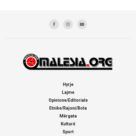
Hyrje
Lajme
Opinione/Editoriale
Etnike/Rajoni/Bota
Mërgata
Kulturë
Sport