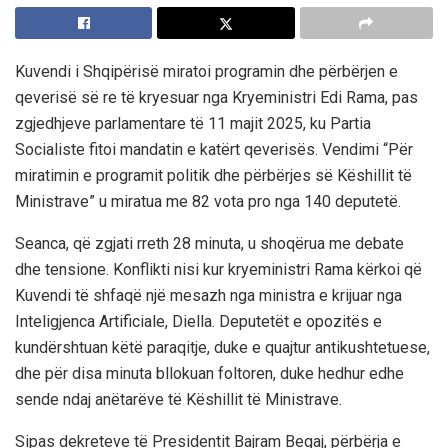
Kuvendi i Shqipërisë miratoi programin dhe përbërjen e
qeverisë së re të kryesuar nga Kryeministri Edi Rama, pas
zgjedhjeve parlamentare të 11 majit 2025, ku Partia
Socialiste fitoi mandatin e katërt qeverisës. Vendimi “Për
miratimin e programit politik dhe përbërjes së Këshillit të
Ministrave” u miratua me 82 vota pro nga 140 deputetë.
Seanca, që zgjati rreth 28 minuta, u shoqërua me debate
dhe tensione. Konflikti nisi kur kryeministri Rama kërkoi që
Kuvendi të shfaqë një mesazh nga ministra e krijuar nga
Inteligjenca Artificiale, Diella. Deputetët e opozitës e
kundërshtuan këtë paraqitje, duke e quajtur antikushtetuese,
dhe për disa minuta bllokuan foltoren, duke hedhur edhe
sende ndaj anëtarëve të Këshillit të Ministrave.
Sipas dekreteve të Presidentit Bajram Begaj, përbërja e