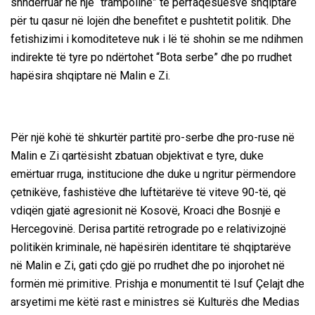
shndërruar në një “trampolinë” të përfaqësuesve shqiptarë
për tu qasur në lojën dhe benefitet e pushtetit politik. Dhe
fetishizimi i komoditeteve nuk i lë të shohin se me ndihmen
indirekte të tyre po ndërtohet “Bota serbe” dhe po rrudhet
hapësira shqiptare në Malin e Zi.
Për një kohë të shkurtër partitë pro-serbe dhe pro-ruse në
Malin e Zi qartësisht zbatuan objektivat e tyre, duke
emërtuar rruga, institucione dhe duke u ngritur përmendore
çetnikëve, fashistëve dhe luftëtarëve të viteve 90-të, që
vdiqën gjatë agresionit në Kosovë, Kroaci dhe Bosnjë e
Hercegovinë. Derisa partitë retrograde po e relativizojnë
politikën kriminale, në hapësirën identitare të shqiptarëve
në Malin e Zi, gati çdo gjë po rrudhet dhe po injorohet në
formën më primitive. Prishja e monumentit të Isuf Çelajt dhe
arsyetimi me këtë rast e ministres së Kulturës dhe Medias