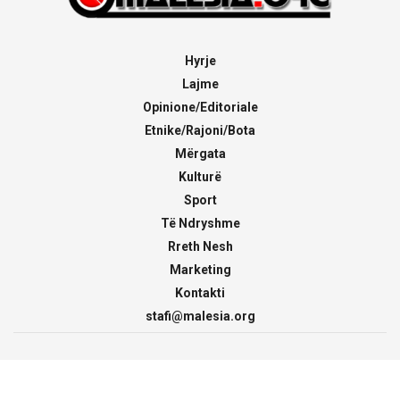
Hyrje
Lajme
Opinione/Editoriale
Etnike/Rajoni/Bota
Mërgata
Kulturë
Sport
Të Ndryshme
Rreth Nesh
Marketing
Kontakti
stafi@malesia.org
© 2000 - 2026
malesia.org