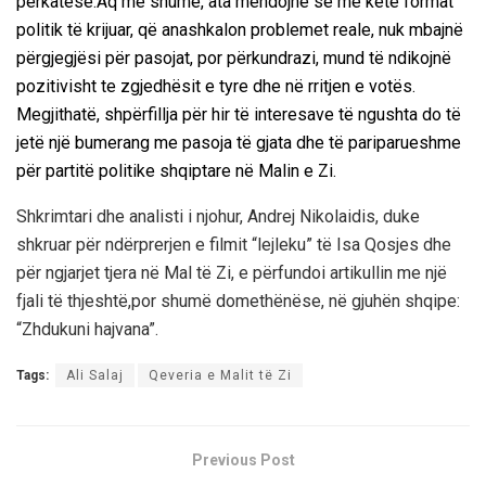
përkatëse.
Aq më shumë, ata mendojnë se me këtë format
politik të krijuar, që anashkalon problemet reale, nuk mbajnë
përgjegjësi për pasojat, por përkundrazi, mund të ndikojnë
pozitivisht te zgjedhësit e tyre dhe në rritjen e votës.
Megjithatë, shpërfillja për hir të interesave të ngushta do të
jetë një bumerang me pasoja të gjata dhe të pariparueshme
për partitë politike shqiptare në Malin e Zi.
Shkrimtari dhe analisti i njohur, Andrej Nikolaidis, duke
shkruar për ndërprerjen e filmit “lejleku” të Isa Qosjes dhe
për ngjarjet tjera në Mal të Zi, e përfundoi artikullin me një
fjali të thjeshtë,por shumë domethënëse, në gjuhën shqipe:
“Zhdukuni hajvana”.
Tags:
Ali Salaj
Qeveria e Malit të Zi
Previous Post