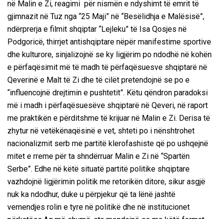
në Malin e Zi, reagimi për nismën e ndyshimt të emrit të
gjimnazit në Tuz nga “25 Maji” në “Besëlidhja e Malësisë”,
ndërprerja e filmit shqiptar “Lejleku” të Isa Qosjes në
Podgoricë, thirrjet antishqiptare nëpër manifestime sportive
dhe kulturore, sinjalizojnë se ky ligjërim po ndodhë në kohën
e përfaqësimit më të madh të përfaqësuesve shqiptarë në
Qeverinë e Malt të Zi dhe të cilët pretendojnë se po e
“influencojnë drejtimin e pushtetit”. Këtu qëndron paradoksi
më i madh i përfaqësuesëve shqiptarë në Qeveri, në raport
me praktikën e përditshme të krijuar në Malin e Zi. Derisa të
zhytur në vetëkënaqësinë e vet, shteti po i nënshtrohet
nacionalizmit serb me partitë klerofashiste që po ushqejnë
mitet e rreme për ta shndërruar Malin e Zi në “Spartën
Serbe”.
Edhe në këtë situatë partitë politike shqiptare
vazhdojnë ligjërimin politik me retorikën ditore, sikur asgjë
nuk ka ndodhur, duke u përpjekur që ta lënë jashtë
vemendjes rolin e tyre në politikë dhe në institucionet