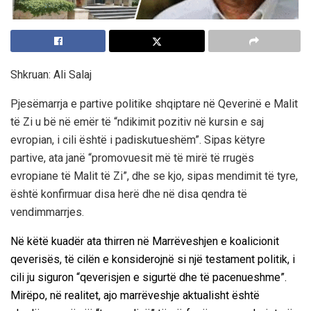
Shkruan: Ali Salaj
Pjesëmarrja e partive politike shqiptare në Qeverinë e Malit
të Zi u bë në emër të “ndikimit pozitiv në kursin e saj
evropian, i cili është i padiskutueshëm”. Sipas këtyre
partive, ata janë “promovuesit më të mirë të rrugës
evropiane të Malit të Zi”, dhe se kjo, sipas mendimit të tyre,
është konfirmuar disa herë dhe në disa qendra të
vendimmarrjes.
Në këtë kuadër
ata thirren në Marrëveshjen e koalicionit
qeverisës, të cilën e konsiderojnë si një testament politik, i
cili ju siguron “qeverisjen e sigurtë dhe të pacenueshme”.
Mirëpo, në realitet, ajo marrëveshje aktualisht është