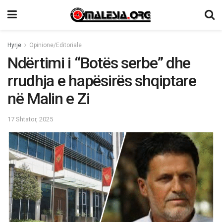
Hyrje
Opinione/Editoriale
Ndërtimi i “Botës serbe” dhe
rrudhja e hapësirës shqiptare
në Malin e Zi
17 Shtator, 2025