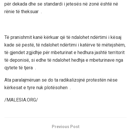
për dekada dhe se standardi i jetesës në zonë është në
rënie të theksuar
.
Të pranishmit kanë kërkuar që të ndalohet ndërtimi i kësaj
kade së pestë, të ndalohet ndërtimi i katërve të mëtejshëm,
të gjendet zgjidhje për mbeturinat e hedhura jashtë territorit
të deponisë, si edhe të ndalohet hedhja e mbeturinave nga
qytete të tjera
.
Ata paralajmëruan se do ta radikalizojnë protestën nëse
kërkesat e tyre nuk plotësohen
.
/MALESIA.ORG/
Previous Post