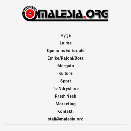
Hyrje
Lajme
Opinione/Editoriale
Etnike/Rajoni/Bota
Mërgata
Kulturë
Sport
Të Ndryshme
Rreth Nesh
Marketing
Kontakti
stafi@malesia.org