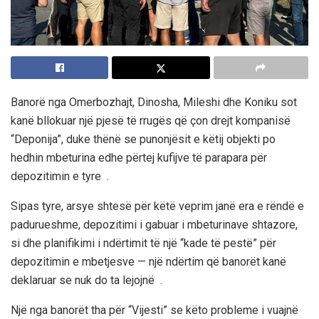
Banorë nga Omerbozhajt, Dinosha, Mileshi dhe Koniku sot
kanë bllokuar një pjesë të rrugës që çon drejt kompanisë
“Deponija”, duke thënë se punonjësit e këtij objekti po
hedhin mbeturina edhe përtej kufijve të parapara për
depozitimin e tyre
.
Sipas tyre, arsye shtesë për këtë veprim janë era e rëndë e
padurueshme, depozitimi i gabuar i mbeturinave shtazore,
si dhe planifikimi i ndërtimit të një “kade të pestë” për
depozitimin e mbetjesve — një ndërtim që banorët kanë
deklaruar se nuk do ta lejojnë
.
Një nga banorët tha për “Vijesti” se këto probleme i vuajnë