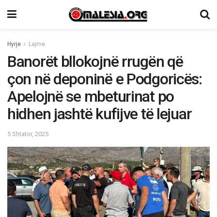
Hyrje
Lajme
Banorët bllokojnë rrugën që
çon në deponinë e Podgoricës:
Apelojnë se mbeturinat po
hidhen jashtë kufijve të lejuar
5 Shtator, 2025