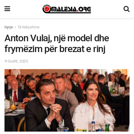
Hyrje
Të Ndryshme
Anton Vulaj, një model dhe
frymëzim për brezat e rinj
9 Gusht, 2025