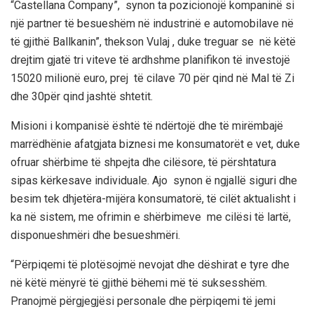
“Castellana Company”, synon ta pozicionojë kompaninë si
një partner të besueshëm në industrinë e automobilave në
të gjithë Ballkanin
”, thekson Vulaj
, duke treguar se në këtë
drejtim gjatë tri viteve të ardhshme planifikon të investojë
15020 milionë euro, prej të cilave 70 për qind në Mal të Zi
dhe 30për qind jashtë shtetit.
Misioni
i kompanisë
është të ndërtojë dhe të mirëmbajë
marrëdhënie afatgjata biznesi me k
onsumatorët e vet,
duke
ofruar shërbime të shpejta dhe cilësore, të përshtatura
sipas kërkesave individuale.
Ajo synon
ë ngjall
ë
siguri dhe
besim tek
dhjetëra-mijëra
k
onsumatorë,
të cilët aktualisht
i
ka
në sistem, me ofrimin e shërbimeve me cilësi të lartë,
disponueshmëri dhe besueshmëri.
“P
ërpiqemi të plotësojmë nevojat dhe dëshirat e tyre dhe
në këtë mënyrë të gjithë bëhemi më të suksesshëm.
P
ranojmë përgjegjësi personale dhe përpiqemi të jemi