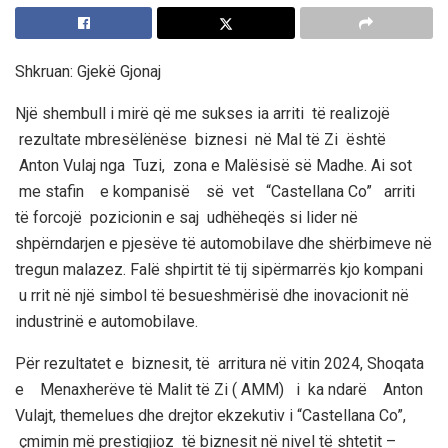
Shkruan: Gjekë Gjonaj
Një shembull i mirë që me sukses ia arriti të realizojë
rezultate mbresëlënëse biznesi në Mal të Zi është
Anton Vulaj nga Tuzi, zona e Malësisë së Madhe. Ai sot
me stafin e kompanisë së vet “Castellana Co” arriti
të forcojë pozicionin e saj udhëheqës si lider në
shpërndarjen e pjesëve të autom
obilave
dhe shërbimeve në
tregun malazez. Falë shpirtit të tij sipërmarrës kjo kompani
u rrit në një simbol të besueshmërisë dhe inovacionit në
industrinë e automobilave.
Për rezultatet e biznesit
,
të arritura në vitin 2024
,
Shoqata
e Menaxherëve të Malit të Zi ( AMM) i k
a ndarë
Anton
Vulajt, themelues dhe drejtor ekzekutiv i “Castellana Co”,
çmimin më prestigjioz të biznesit në nivel të shtetit
–