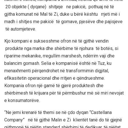
20
objekte ( dyqane) shitje
je
ne pakicë
,
pothuaj në të
gjitha komunat në Mal të Zi
, duke u bërë kështu rrjeti më i
madh i shitjes me pakicë të gomave, pjesëve dhe pajisjeve
të automjeteve.
Kjo kompani e suksesshme ofron
në të gjithë vendin
produkte nga marka dhe shërbime të njohura të botës, si
riparime mekanike, rregullim marshesh, ndërrim vaji dhe
balancim gomash. Selia e kompanisë është në Tuz, ku
menaxhmenti përqendrohet në transformimin digjital,
efikasitetin operacional dhe rritjen e qëndrueshme.
Kompania ofron një gamë të gjerë produktesh dhe
shërbimesh të krijuara për të përmbushur më së miri nevojat
e konsumatorëve.
“N
e jemi krenarë të themi se në çdo dyqan “Castellana
Company” në të gjithë Malin e Zi klientët tanë do të gjejnë
gjithmonë të njëjtin standard shërbimi të dedikuar, të njëjtat