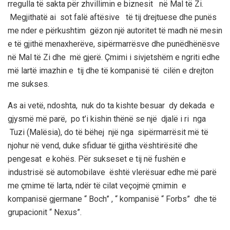
rregulla të sakta për zhvillimin e biznesit në Mal të Zi.
Megjithatë ai sot falë aftësive të tij drejtuese dhe punës
me nder e përkushtim gëzon një autoritet të madh në mesin
e të gjithë
menaxherëve,
sipërmarrësve dhe punëdhënësve
në Mal të Zi dhe më gjerë.
Çmimi i sivjetshëm e ngriti edhe
më lartë imazhin e tij dhe të kompanisë të cilën e drejton
me sukses.
As ai vetë
,
ndoshta
,
nuk do ta kishte besuar dy dekada e
gjysmë më parë, po t’i kishin thënë se një djalë i ri nga
Tuzi (Malësia), do të bëhej një nga
sipërmarrësit
më të
njohur në vend, duke sfiduar të gjitha vështirësitë dhe
pengesat e kohës.
Për sukseset e ti
j
në fushën e
industrisë së automobilave është vlerësuar edhe më parë
me çmime të larta, ndër të cilat veçojmë çmimin e
kompani
së
gjermane
“ Boch” , “ kompanisë “ Forbs” dhe të
grupacionit “ Nexus”.