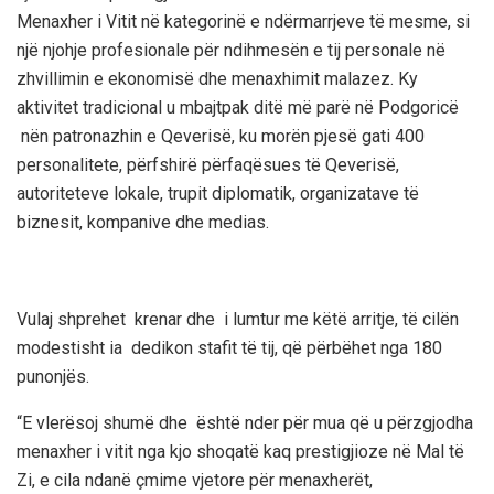
Menaxher i Vitit
në
kategorinë e
ndërmarrje
ve të
mesme, si
një njohje profesionale për
ndihmesën
e tij personal
e
në
zhvillimin e ekonomisë dhe menaxhimit malazez. Ky
aktivitet tradicional u mbajt
pak ditë më parë
në Podgoricë
nën patronazhin e Qeverisë
, ku
morën pjesë gati 400
personalitete, përfshirë përfaqësues të Qeverisë,
autoriteteve lokale, trupit diplomatik, organizatave të
biznesit, kompanive dhe medias.
Vulaj shprehet krenar dhe i lumtur me këtë arritje, të cilën
modestisht ia dedikon stafit të tij, që përbëhet nga
180
punonjës.
“E vlerësoj shumë dhe është nder për mua që u përzgjodha
m
enaxher i
v
itit nga kjo shoqatë kaq prestigjioze në Mal të
Zi, e cila ndanë çmime vjetore për menaxherët,