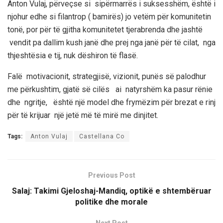
Anton Vulaj, p
ërveçse si
sipërmarrës
i suksesshëm
, është i
njohur edhe
si filantrop
( bamirës)
jo vetëm për komunitetin
tonë, por për të gjitha komunitetet tjera
brenda dhe jashtë
vendit
pa dallim kush janë dhe prej nga janë
për të cilat
,
nga
thjeshtësia e tij, nuk dëshiron të flasë.
Falë motivacionit, strategjisë, vizionit, punës së palodhur
me përkushtim, gjatë së cilës ai natyrshëm ka pasur rënie
dhe ngritje, është një model dhe frymëzim për brezat e rinj
për të krijuar një jetë më të mirë me dinjitet.
Tags:
Anton Vulaj
Castellana Co
Previous Post
Salaj: Takimi Gjeloshaj-Mandiq, optikë e shtembëruar
politike dhe morale
Next Post