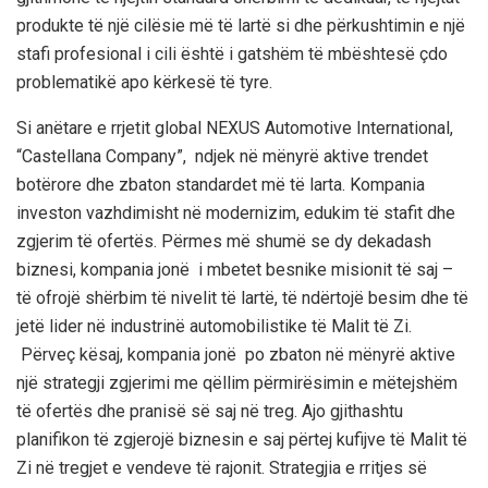
produkte të një cilësie
më të lartë
si dhe
përkushtimin
e një
stafi profesional i cili është i gatshëm të
mbështesë
çdo
problematikë apo kërkesë të tyre.
Si anëtare e rrjetit global NEXUS Automotive International,
“
Castellana Company
”
, ndjek në mënyrë aktive trend
e
t
botërore dhe zbaton standardet më të larta.
Kompania
investon vazhdimisht në modernizim, edukim të stafit dhe
zgjerim të ofertës. Përmes më shumë se dy dekadash
biznesi,
kompania jonë
i mbetet besnike misionit të saj –
të ofrojë shërbim të nivelit të lartë, të ndërtojë besim dhe të
jetë lider në industrinë automobilistike të Malit të Zi.
Përveç kësaj, kompania jonë po zbaton në mënyrë aktive
një strategji zgjerimi me qëllim përmirësimin e mëtejshëm
të ofertës dhe pranisë së saj në treg.
A
jo gjithashtu
planifikon të zgjerojë biznesin e saj përtej kufijve
të Malit të
Zi në tregjet e vendeve të rajonit. Strategjia e rritjes së