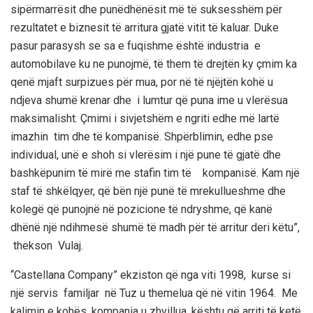
sipërmarrësit dhe punëdhënësit më të suksesshëm për
rezultatet e biznesit të arritura gjatë vitit të kaluar. Duke
pasur parasysh se sa e fuqishme është industria e
automobilave ku ne punojmë, të them të drejtën ky çmim ka
qenë mjaft surpizues për mua, por në të njëjtën kohë u
ndjeva shumë krenar dhe i lumtur që puna ime u vlerësua
maksimalisht.
Çmimi i sivjetshëm e ngriti edhe më lartë
imazhin tim dhe të kompanisë. Shpërblimin
,
edhe
pse
individual, unë e shoh si vlerësim i një pune të gjatë dhe
bashkëpunim të mirë me stafin tim të kompanisë. Kam një
staf të shkëlqyer, që bën një punë të mrekullueshme dhe
kolegë që punojnë në pozicione të ndryshme, që kanë
dhënë një
ndihmesë
shumë të madh për të arritur deri këtu”,
thekson Vulaj.
“
Castellana Company
”
ekziston që nga viti 1998, kurse si
një servis familjar në Tuz u themelua që në vitin 1964. Me
kalimin e kohës, kompania u zhvillua, kështu që arriti
të ketë