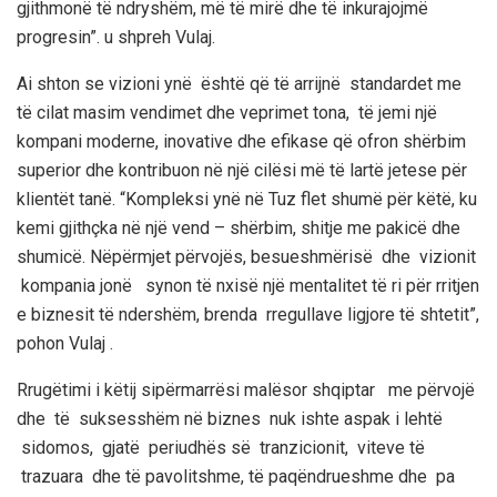
gjithmonë të ndryshëm, më të mirë dhe të inkurajojmë
progresin
”
.
u shpreh Vulaj.
Ai shton se vizioni
ynë
është që të arrijnë standardet me
të cilat masim vendimet dhe veprimet tona, të jemi një
kompani moderne, inovative dhe efikase që ofron shërbim
superior dhe kontribuon në një cilësi më të lartë jetese për
klientët tanë.
“
Kompleksi ynë në Tuz flet shumë për këtë, ku
kemi gjithçka në një vend – shërbim, shitje me pakicë dhe
shumicë. Nëpërmjet përvojës, besueshmërisë dhe vizionit
kompania jonë synon të nxisë një mentalitet të ri për rritjen
e biznesit të ndershëm, brenda rregullave ligjore të shtetit”
,
pohon Vulaj .
Rrugëtimi i këtij sipërmarrësi malësor shqiptar me përvojë
dhe
të suksesshëm në biznes nuk ishte aspak i lehtë
sidomos, gjatë periudhës së tranzicionit, viteve të
trazuara dhe të pavolitshme, të paqëndrueshme dhe pa