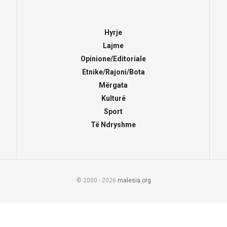
Hyrje
Lajme
Opinione/Editoriale
Etnike/Rajoni/Bota
Mërgata
Kulturë
Sport
Të Ndryshme
© 2000 - 2026
malesia.org