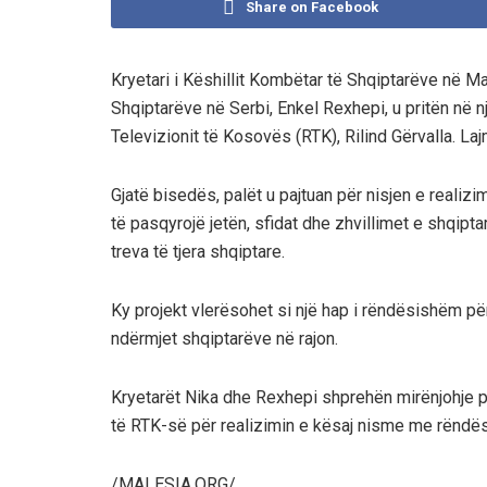
Share on Facebook
Kryetari i Këshillit Kombëtar të Shqiptarëve në Mal
Shqiptarëve në Serbi, Enkel Rexhepi, u pritën në nj
Televizionit të Kosovës (RTK), Rilind Gërvalla. Laj
Gjatë bisedës, palët u pajtuan për nisjen e realizi
të pasqyrojë jetën, sfidat dhe zhvillimet e shqip
treva të tjera shqiptare.
Ky projekt vlerësohet si një hap i rëndësishëm për 
ndërmjet shqiptarëve në rajon.
Kryetarët Nika dhe Rexhepi shprehën mirënjohje p
të RTK-së për realizimin e kësaj nisme me rëndë
/MALESIA.ORG/