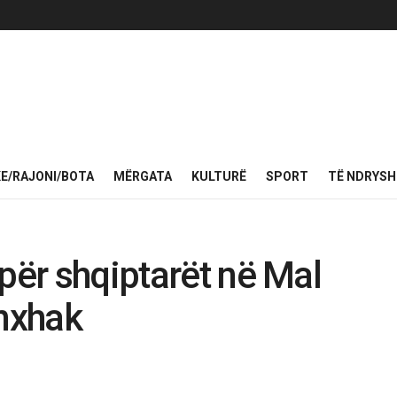
KE/RAJONI/BOTA
MËRGATA
KULTURË
SPORT
TË NDRYS
për shqiptarët në Mal
anxhak