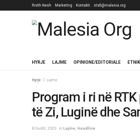
Rreth Nesh
Marketing
Kontakti
stafi@malesia.org
HYRJE
LAJME
OPINIONE/EDITORIALE
ETNI
Hyrje
Lajme
Program i ri në RTK 
të Zi, Luginë dhe S
8 Gusht, 2025
in
Lajme
,
Headline