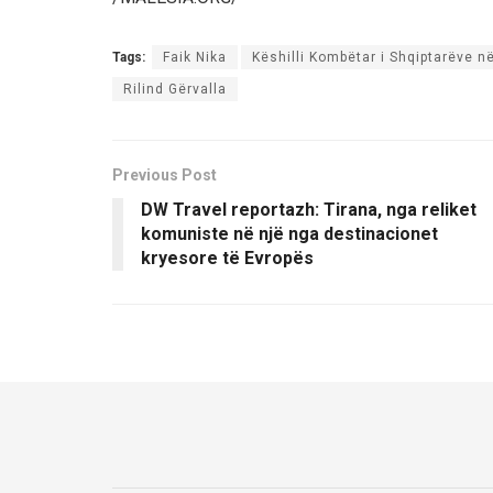
Tags:
Faik Nika
Këshilli Kombëtar i Shqiptarëve n
Rilind Gërvalla
Previous Post
DW Travel reportazh: Tirana, nga reliket
komuniste në një nga destinacionet
kryesore të Evropës