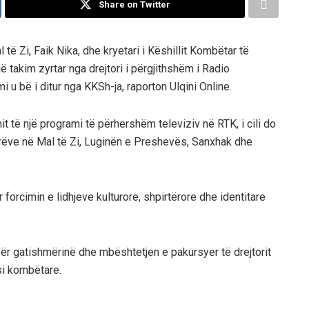
Share on Twitter
 të Zi, Faik Nika, dhe kryetari i Këshillit Kombëtar të
ë takim zyrtar nga drejtori i përgjithshëm i Radio
mi u bë i ditur nga KKSh-ja, raporton
Ulqini Online
.
mit të një programi të përhershëm televiziv në RTK, i cili do
tarëve në Mal të Zi, Luginën e Preshevës, Sanxhak dhe
forcimin e lidhjeve kulturore, shpirtërore dhe identitare
ër gatishmërinë dhe mbështetjen e pakursyer të drejtorit
si kombëtare.