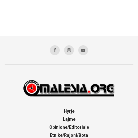
Hyrje
Lajme
Opinione/Editoriale
Etnike/Rajoni/Bota