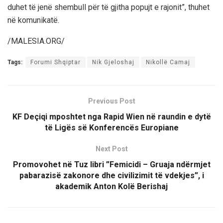
duhet të jenë shembull për të gjitha popujt e rajonit”, thuhet
në komunikatë.
/MALESIA.ORG/
Tags:
Forumi Shqiptar
Nik Gjeloshaj
Nikollë Camaj
Previous Post
KF Deçiqi mposhtet nga Rapid Wien në raundin e dytë
të Ligës së Konferencës Europiane
Next Post
Promovohet në Tuz libri ”Femicidi – Gruaja ndërmjet
pabarazisë zakonore dhe civilizimit të vdekjes”, i
akademik Anton Kolë Berishaj