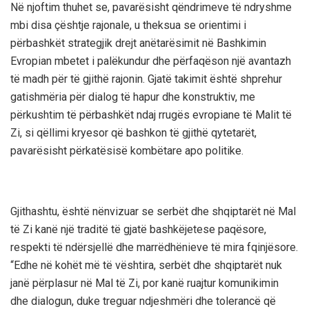
Në njoftim thuhet se, pavarësisht qëndrimeve të ndryshme
mbi disa çështje rajonale, u theksua se orientimi i
përbashkët strategjik drejt anëtarësimit në Bashkimin
Evropian mbetet i palëkundur dhe përfaqëson një avantazh
të madh për të gjithë rajonin. Gjatë takimit është shprehur
gatishmëria për dialog të hapur dhe konstruktiv, me
përkushtim të përbashkët ndaj rrugës evropiane të Malit të
Zi, si qëllimi kryesor që bashkon të gjithë qytetarët,
pavarësisht përkatësisë kombëtare apo politike.
Gjithashtu, është nënvizuar se serbët dhe shqiptarët në Mal
të Zi kanë një traditë të gjatë bashkëjetese paqësore,
respekti të ndërsjellë dhe marrëdhënieve të mira fqinjësore.
“Edhe në kohët më të vështira, serbët dhe shqiptarët nuk
janë përplasur në Mal të Zi, por kanë ruajtur komunikimin
dhe dialogun, duke treguar ndjeshmëri dhe tolerancë që