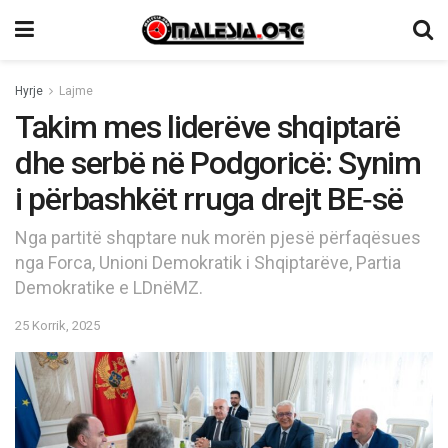
Hyrje
Lajme
Takim mes liderëve shqiptarë
dhe serbë në Podgoricë: Synim
i përbashkët rruga drejt BE‑së
Nga partitë shqptare nuk morën pjesë përfaqësues
nga Forca, Unioni Demokratik i Shqiptarëve, Partia
Demokratike e LDnëMZ.
25 Korrik, 2025