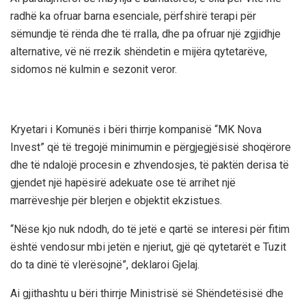
radhë ka ofruar barna esenciale, përfshirë terapi për
sëmundje të rënda dhe të rralla, dhe pa ofruar një zgjidhje
alternative, vë në rrezik shëndetin e mijëra qytetarëve,
sidomos në kulmin e sezonit veror.
Kryetari i Komunës i bëri thirrje kompanisë “MK Nova
Invest” që të tregojë minimumin e përgjegjësisë shoqërore
dhe të ndalojë procesin e zhvendosjes, të paktën derisa të
gjendet një hapësirë adekuate ose të arrihet një
marrëveshje për blerjen e objektit ekzistues.
“Nëse kjo nuk ndodh, do të jetë e qartë se interesi për fitim
është vendosur mbi jetën e njeriut, gjë që qytetarët e Tuzit
do ta dinë të vlerësojnë”, deklaroi Gjelaj.
Ai gjithashtu u bëri thirrje Ministrisë së Shëndetësisë dhe