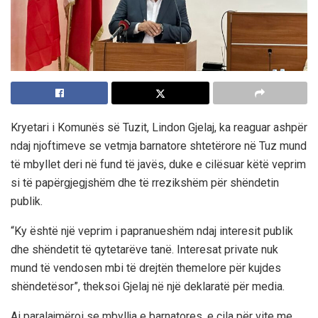
Kryetari i Komunës së Tuzit, Lindon Gjelaj, ka reaguar ashpër
ndaj njoftimeve se vetmja barnatore shtetërore në Tuz mund
të mbyllet deri në fund të javës, duke e cilësuar këtë veprim
si të papërgjegjshëm dhe të rrezikshëm për shëndetin
publik.
“Ky është një veprim i papranueshëm ndaj interesit publik
dhe shëndetit të qytetarëve tanë. Interesat private nuk
mund të vendosen mbi të drejtën themelore për kujdes
shëndetësor”, theksoi Gjelaj në një deklaratë për media.
Ai paralajmëroi se mbyllja e barnatores, e cila për vite me