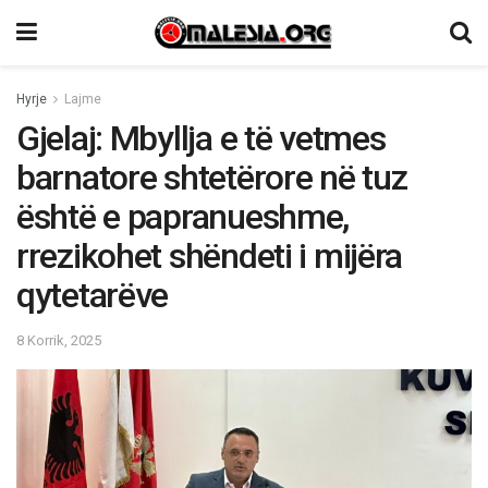
Hyrje
Lajme
Gjelaj: Mbyllja e të vetmes
barnatore shtetërore në tuz
është e papranueshme,
rrezikohet shëndeti i mijëra
qytetarëve
8 Korrik, 2025