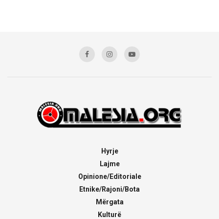
Hyrje
Lajme
Opinione/Editoriale
Etnike/Rajoni/Bota
Mërgata
Kulturë