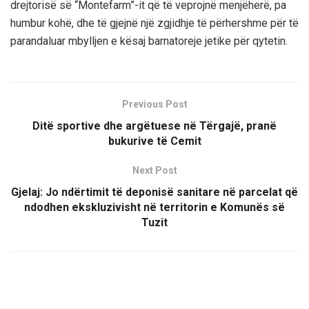
drejtorisë së “Montefarm”-it që të veprojnë menjëherë, pa
humbur kohë, dhe të gjejnë një zgjidhje të përhershme për të
parandaluar mbylljen e kësaj barnatoreje jetike për qytetin.
Previous Post
Ditë sportive dhe argëtuese në Tërgajë, pranë
bukurive të Cemit
Next Post
Gjelaj: Jo ndërtimit të deponisë sanitare në parcelat që
ndodhen ekskluzivisht në territorin e Komunës së
Tuzit