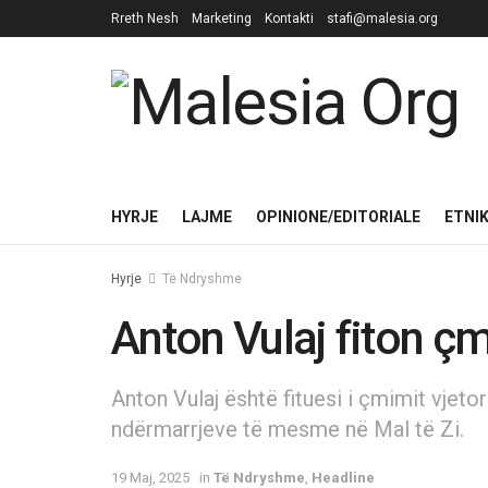
Rreth Nesh
Marketing
Kontakti
stafi@malesia.org
HYRJE
LAJME
OPINIONE/EDITORIALE
ETNI
Hyrje
Të Ndryshme
Anton Vulaj fiton çm
Anton Vulaj është fituesi i çmimit vjetor
ndërmarrjeve të mesme në Mal të Zi.
19 Maj, 2025
in
Të Ndryshme
,
Headline