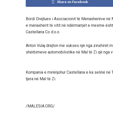
Share on Facebook
Bordi Drejtues i Asociacionit të Menaxherëve në Ma
e menaxherit të vitit në ndërmarrjet e mesme ësht
Castellana Co d.o.o.
Anton Vulaj drejton me sukses një nga zinxhirët
shërbimeve automobilistike në Mal të Zi që nga vi
Kompania e mirënjohur Castellana e ka selinë në 
tjera në Mal të Zi.
/MALESIA.ORG/