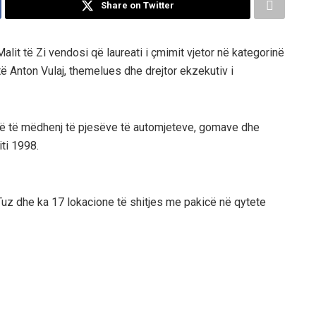
Share on Twitter
lit të Zi vendosi që laureati i çmimit vjetor në kategorinë
ë Anton Vulaj, themelues dhe drejtor ekzekutiv i
 më të mëdhenj të pjesëve të automjeteve, gomave dhe
ti 1998.
Tuz dhe ka 17 lokacione të shitjes me pakicë në qytete