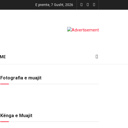
E premte, 7 Gusht, 2026
HME
Fotografia e muajit
Kënga e Muajit