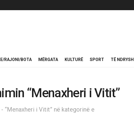
KE/RAJONI/BOTA
MËRGATA
KULTURË
SPORT
TË NDRYS
imin “Menaxheri i Vitit”
 - “Menaxheri i Vitit” në kategorinë e