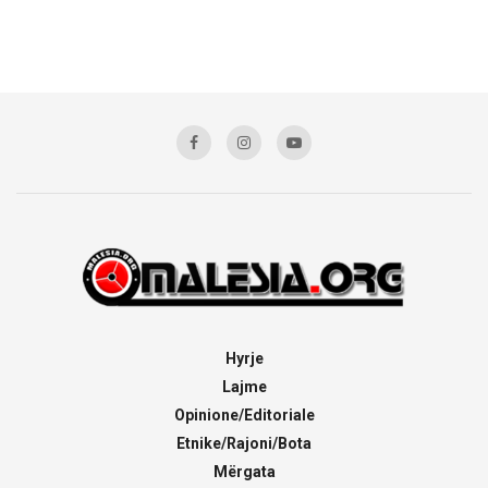
Hyrje
Lajme
Opinione/Editoriale
Etnike/Rajoni/Bota
Mërgata