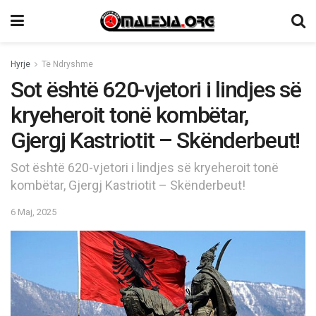
Hyrje
Të Ndryshme
Sot është 620-vjetori i lindjes së
kryeheroit tonë kombëtar,
Gjergj Kastriotit – Skënderbeut!
Sot është 620-vjetori i lindjes së kryeheroit tonë
kombëtar, Gjergj Kastriotit – Skënderbeut!
6 Maj, 2025