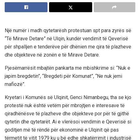
Një numër i madh qytetarësh protestuan spt para zyrës së
“Të Mirave Detare” në Ulqin, kundër vendimit të Qeverisë
për shpalljen e tenderëve për dhënien me qira të plazheve
dhe objekteve në zonën e të Mirave Detare.
Pjesëmarrësit mbajtën pankarta me mbishkrime si: “Nuk e
japim bregdetin”, “Bregdeti për Komunat”, “Ne nuk jemi
mafiozë”.
Kryetari i Komunës së Ulqinit, Genci Nimanbegu, tha se kjo
protestë nuk është vetëm për mbrojtjen e interesave të
qiradhënësve të plazheve dhe objekteve por për të gjithë
qytetin dhe qytetarët. Ai e vlerësoi vendimin e Qeverisë si
goditjen më të rëndë për ekonominë e Ulqinit që pas
tërmetit të vitit 1979 ku u bë edhe shkatërrimit i industrisë