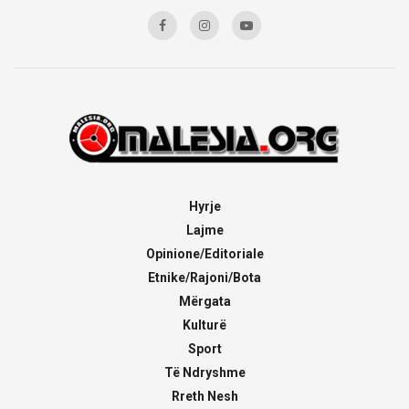
Hyrje
Lajme
Opinione/Editoriale
Etnike/Rajoni/Bota
Mërgata
Kulturë
Sport
Të Ndryshme
Rreth Nesh