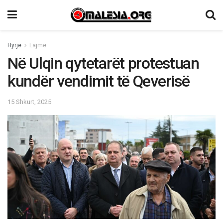
Hyrje
Lajme
Në Ulqin qytetarët protestuan
kundër vendimit të Qeverisë
15 Shkurt, 2025