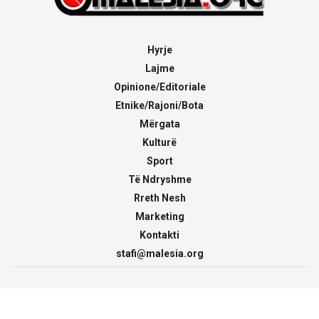
Hyrje
Lajme
Opinione/Editoriale
Etnike/Rajoni/Bota
Mërgata
Kulturë
Sport
Të Ndryshme
Rreth Nesh
Marketing
Kontakti
stafi@malesia.org
© 2000 - 2026
malesia.org