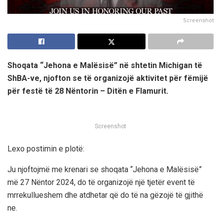
Screenshot
Shoqata “Jehona e Malësisë” në shtetin Michigan të
ShBA-ve, njofton se të organizojë aktivitet për fëmijë
për festë të 28 Nëntorin – Ditën e Flamurit.
Screenshot
Lexo postimin e plotë:
Ju njoftojmë me krenari se shoqata “Jehona e Malësisë”
më 27 Nëntor 2024, do të organizojë një tjetër event të
mrrekullueshem dhe atdhetar që do të na gëzojë të gjithë
ne.