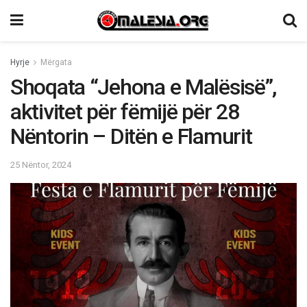
Hyrje
Mërgata
Shoqata “Jehona e Malësisë”,
aktivitet për fëmijë për 28
Nëntorin – Ditën e Flamurit
25 Nëntor, 2024