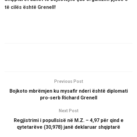
të cilës është Grenell!
Previous Post
Bojkoto mbrëmjen ku mysafir nderi është diplomati
pro-serb Richard Grenell
Next Post
Regjistrimi i popullsisë në M.Z. – 4,97 për qind e
qytetarëve (30,978) janë deklaruar shqiptarë