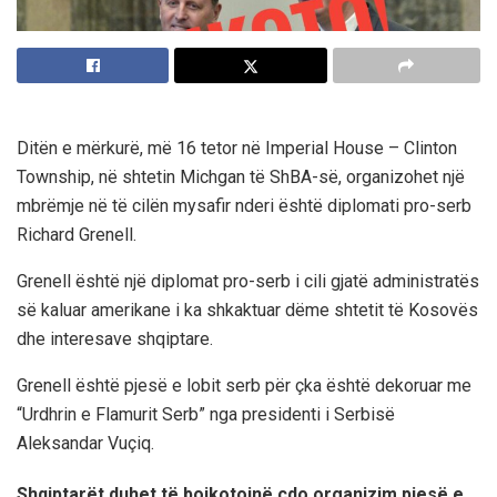
Ditën e mërkurë, më 16 tetor në Imperial House – Clinton
Township, në shtetin Michgan të ShBA-së, organizohet një
mbrëmje në të cilën mysafir nderi është diplomati pro-serb
Richard Grenell.
Grenell është një diplomat pro-serb i cili gjatë administratës
së kaluar amerikane i ka shkaktuar dëme shtetit të Kosovës
dhe interesave shqiptare.
Grenell është pjesë e lobit serb për çka është dekoruar me
“Urdhrin e Flamurit Serb” nga presidenti i Serbisë
Aleksandar Vuçiq.
Shqiptarët duhet të bojkotojnë çdo organizim pjesë e