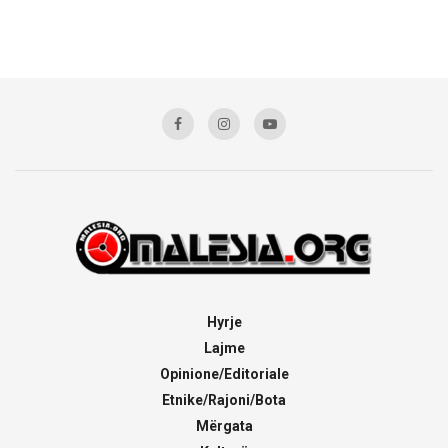
Hyrje
Lajme
Opinione/Editoriale
Etnike/Rajoni/Bota
Mërgata