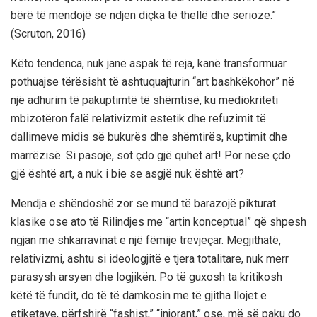
bërë të mendojë se ndjen diçka të thellë dhe serioze.”
(Scruton, 2016)
Këto tendenca, nuk janë aspak të reja, kanë transformuar
pothuajse tërësisht të ashtuquajturin “art bashkëkohor” në
një adhurim të pakuptimtë të shëmtisë, ku mediokriteti
mbizotëron falë relativizmit estetik dhe refuzimit të
dallimeve midis së bukurës dhe shëmtirës, kuptimit dhe
marrëzisë. Si pasojë, sot çdo gjë quhet art! Por nëse çdo
gjë është art, a nuk i bie se asgjë nuk është art?
Mendja e shëndoshë zor se mund të barazojë pikturat
klasike ose ato të Rilindjes me “artin konceptual” që shpesh
ngjan me shkarravinat e një fëmije trevjeçar. Megjithatë,
relativizmi, ashtu si ideologjitë e tjera totalitare, nuk merr
parasysh arsyen dhe logjikën. Po të guxosh ta kritikosh
këtë të fundit, do të të damkosin me të gjitha llojet e
etiketave, përfshirë “fashist,” “injorant,” ose, më së paku do