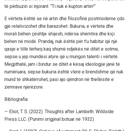
të përbuzin si injorant: “Ti nuk e kupton artin!”
E vërteta është se në artin dhe filozofinë postmoderne çdo
gjë relativizohet dhe barazohet. Bukuria, e vërteta dhe
morali bëhen çështje shijesh, ndërsa shëmtira dhe kiçi
bëhen në modë. Prandaj, nuk është për t’u habitur që një
qasje e tillë tërheq kaq shumë ndjekës në ditët e sotme,
sepse u jep mundësi atyre që u mungon talenti i vërtetë.
Megjithatë, jam i bindur se ditët e kësaj ideologjie janë të
numëruara, sepse bukuria është vlerë e brendshme që nuk
mund të shkatërrohet, pasi ajo qëndron në thellësitë e
zemrave njerëzore.
Bibliografia:
— Eliot, T. S. (2022). Thoughts after Lambeth. Wildside
Press LLC. (Punimi origjinal botuar në 1932)