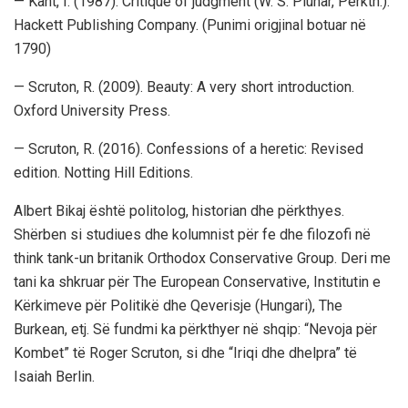
— Kant, I. (1987). Critique of judgment (W. S. Pluhar, Përkth.).
Hackett Publishing Company. (Punimi origjinal botuar në
1790)
— Scruton, R. (2009). Beauty: A very short introduction.
Oxford University Press.
— Scruton, R. (2016). Confessions of a heretic: Revised
edition. Notting Hill Editions.
Albert Bikaj është politolog, historian dhe përkthyes.
Shërben si studiues dhe kolumnist për fe dhe filozofi në
think tank-un britanik Orthodox Conservative Group. Deri me
tani ka shkruar për The European Conservative, Institutin e
Kërkimeve për Politikë dhe Qeverisje (Hungari), The
Burkean, etj. Së fundmi ka përkthyer në shqip: “Nevoja për
Kombet” të Roger Scruton, si dhe “Iriqi dhe dhelpra” të
Isaiah Berlin.