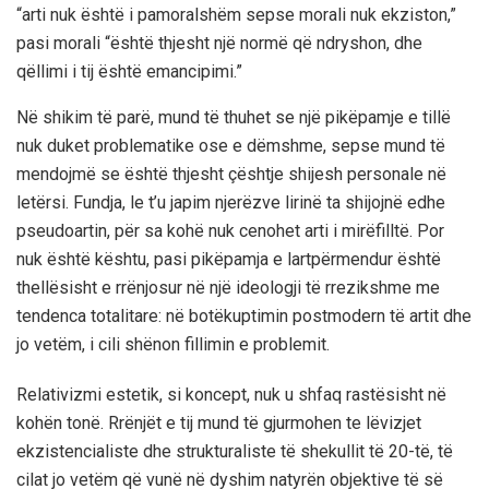
“arti nuk është i pamoralshëm sepse morali nuk ekziston,”
pasi morali “është thjesht një normë që ndryshon, dhe
qëllimi i tij është emancipimi.”
Në shikim të parë, mund të thuhet se një pikëpamje e tillë
nuk duket problematike ose e dëmshme, sepse mund të
mendojmë se është thjesht çështje shijesh personale në
letërsi. Fundja, le t’u japim njerëzve lirinë ta shijojnë edhe
pseudoartin, për sa kohë nuk cenohet arti i mirëfilltë. Por
nuk është kështu, pasi pikëpamja e lartpërmendur është
thellësisht e rrënjosur në një ideologji të rrezikshme me
tendenca totalitare: në botëkuptimin postmodern të artit dhe
jo vetëm, i cili shënon fillimin e problemit.
Relativizmi estetik, si koncept, nuk u shfaq rastësisht në
kohën tonë. Rrënjët e tij mund të gjurmohen te lëvizjet
ekzistencialiste dhe strukturaliste të shekullit të 20-të, të
cilat jo vetëm që vunë në dyshim natyrën objektive të së