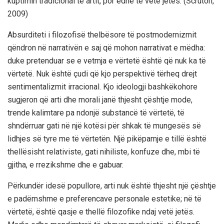
kuptimin tradicional të artit, por edhe të vetë jetës. (Scruton,
2009)
Absurditeti i filozofisë thelbësore të postmodernizmit
qëndron në narrativën e saj që mohon narrativat e mëdha:
duke pretenduar se e vetmja e vërtetë është që nuk ka të
vërtetë. Nuk është çudi që kjo perspektivë tërheq drejt
sentimentalizmit irracional. Kjo ideologji bashkëkohore
sugjeron që arti dhe morali janë thjesht çështje mode,
trende kalimtare pa ndonjë substancë të vërtetë, të
shndërruar gati në një kotësi për shkak të mungesës së
lidhjes së tyre me të vërtetën. Një pikëpamje e tillë është
thellësisht relativiste, gati nihiliste, konfuze dhe, mbi të
gjitha, e rrezikshme dhe e gabuar.
Përkundër idesë popullore, arti nuk është thjesht një çështje
e padëmshme e preferencave personale estetike; në të
vërtetë, është qasje e thellë filozofike ndaj vetë jetës.