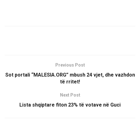
Previous Post
Sot portali “MALESIA.ORG” mbush 24 vjet, dhe vazhdon
të rritet!
Next Post
Lista shqiptare fiton 23% të votave në Guci