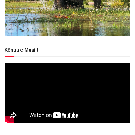
Kënga e Muajit