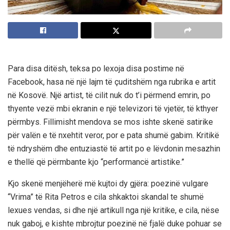
Para disa ditësh, teksa po lexoja disa postime në
Facebook, hasa në një lajm të çuditshëm nga rubrika e artit
në Kosovë. Një artist, të cilit nuk do t’i përmend emrin, po
thyente vezë mbi ekranin e një televizori të vjetër, të kthyer
përmbys. Fillimisht mendova se mos ishte skenë satirike
për valën e të nxehtit veror, por e pata shumë gabim. Kritikë
të ndryshëm dhe entuziastë të artit po e lëvdonin mesazhin
e thellë që përmbante kjo “performancë artistike.”
Kjo skenë menjëherë më kujtoi dy gjëra: poezinë vulgare
“Vrima” të Rita Petros e cila shkaktoi skandal te shumë
lexues vendas, si dhe një artikull nga një kritike, e cila, nëse
nuk gaboj, e kishte mbrojtur poezinë në fjalë duke pohuar se