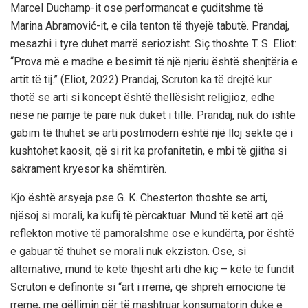
Marcel Duchamp-it ose performancat e çuditshme të
Marina Abramović-it, e cila tenton të thyejë tabutë. Prandaj,
mesazhi i tyre duhet marrë seriozisht. Siç thoshte T. S. Eliot:
“Prova më e madhe e besimit të një njeriu është shenjtëria e
artit të tij.” (Eliot, 2022) Prandaj, Scruton ka të drejtë kur
thotë se arti si koncept është thellësisht religjioz, edhe
nëse në pamje të parë nuk duket i tillë. Prandaj, nuk do ishte
gabim të thuhet se arti postmodern është një lloj sekte që i
kushtohet kaosit, që si rit ka profanitetin, e mbi të gjitha si
sakrament kryesor ka shëmtirën.
Kjo është arsyeja pse G. K. Chesterton thoshte se arti,
njësoj si morali, ka kufij të përcaktuar. Mund të ketë art që
reflekton motive të pamoralshme ose e kundërta, por është
e gabuar të thuhet se morali nuk ekziston. Ose, si
alternativë, mund të ketë thjesht arti dhe kiç – këtë të fundit
Scruton e definonte si “art i rremë, që shpreh emocione të
rreme, me qëllimin për të mashtruar konsumatorin duke e