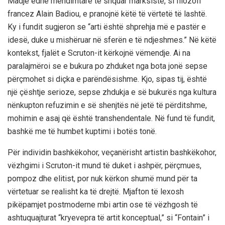
Madje edhe mendimtarë të shquar marksistë, si filozofi
francez Alain Badiou, e pranojnë këtë të vërtetë të lashtë.
Ky i fundit sugjeron se “arti është shprehja më e pastër e
idesë, duke u mishëruar në sferën e të ndjeshmes.” Në këtë
kontekst, fjalët e Scruton-it kërkojnë vëmendje. Ai na
paralajmëroi se e bukura po zhduket nga bota jonë sepse
përçmohet si diçka e parëndësishme. Kjo, sipas tij, është
një çështje serioze, sepse zhdukja e së bukurës nga kultura
nënkupton refuzimin e së shenjtës në jetë të përditshme,
mohimin e asaj që është transhendentale. Në fund të fundit,
bashkë me të humbet kuptimi i botës tonë.
Për individin bashkëkohor, veçanërisht artistin bashkëkohor,
vëzhgimi i Scruton-it mund të duket i ashpër, përçmues,
pompoz dhe elitist, por nuk kërkon shumë mund për ta
vërtetuar se realisht ka të drejtë. Mjafton të lexosh
pikëpamjet postmoderne mbi artin ose të vëzhgosh të
ashtuquajturat “kryevepra të artit konceptual,” si “Fontain” i