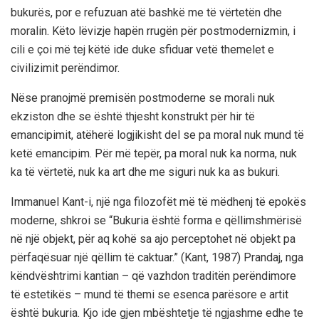
bukurës, por e refuzuan atë bashkë me të vërtetën dhe
moralin. Këto lëvizje hapën rrugën për postmodernizmin, i
cili e çoi më tej këtë ide duke sfiduar vetë themelet e
civilizimit perëndimor.
Nëse pranojmë premisën postmoderne se morali nuk
ekziston dhe se është thjesht konstrukt për hir të
emancipimit, atëherë logjikisht del se pa moral nuk mund të
ketë emancipim. Për më tepër, pa moral nuk ka norma, nuk
ka të vërtetë, nuk ka art dhe me siguri nuk ka as bukuri.
Immanuel Kant-i, një nga filozofët më të mëdhenj të epokës
moderne, shkroi se “Bukuria është forma e qëllimshmërisë
në një objekt, për aq kohë sa ajo perceptohet në objekt pa
përfaqësuar një qëllim të caktuar.” (Kant, 1987) Prandaj, nga
këndvështrimi kantian – që vazhdon traditën perëndimore
të estetikës – mund të themi se esenca parësore e artit
është bukuria. Kjo ide gjen mbështetje të ngjashme edhe te