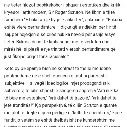
një tjetër filozof bashkëkohor i shquar i estetikës dhe kritik
kryesor i artit modern, Sir Roger Scruton. Në librin e tij të
famshëm “E bukura: një hyrje e shkurtër”, shkruante: “Bukuria
është vlerë përfundimtare – diçka që e ndjekim për hir të
saj, për ndjekjen e së cilës nuk ka nevojë për asnjë arsye
tjetër. Bukuria duhet të krahasohet me të vërtetën dhe
mirësinë, si pjesë e një triniteti vlerash përfundimtare që
justifikojnë prirjet tona racionale.”
Këto dy pikëpamje bien në kontrast të thellë me idenë
postmoderne që e sheh esencën e artit si parësisht
subjektive – si vegël ideologjike, mjet propagandistik
subversiv, të cilin shpesh e shoqëron shprehja “Arti nuk ka
të bëjë me estetikën,” “arti duhet të trazojë,” “arti duhet të
jetë tronditës!” Kjo perspektivë, të cilën Scruton e quante
me plot të drejtë e quan përligje e “kultit të shëmtirës,” kjo e
fundit jo vetëm se është thelbësisht në kundërshtim me