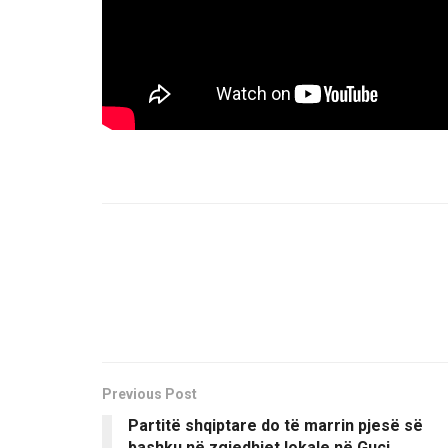
Previous Post
Partitë shqiptare do të marrin pjesë së
bashku në zgjedhjet lokale në Guci