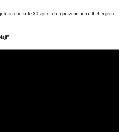
vjetorin dhe këtë 30 vjetor e organizuan nën udhëheqjen e
aji”