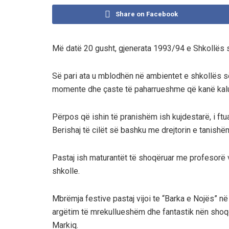
Share on Facebook
Më datë 20 gusht, gjenerata 1993/94 e Shkollës s
Së pari ata u mblodhën në ambientet e shkollës s
momente dhe çaste të paharrueshme që kanë kalu
Përpos që ishin të pranishëm ish kujdestarë, i ftua
Berishaj të cilët së bashku me drejtorin e tanish
Pastaj ish maturantët të shoqëruar me profesorë 
shkolle.
Mbrëmja festive pastaj vijoi te “Barka e Nojës” n
argëtim të mrekullueshëm dhe fantastik nën shoq
Markiq.