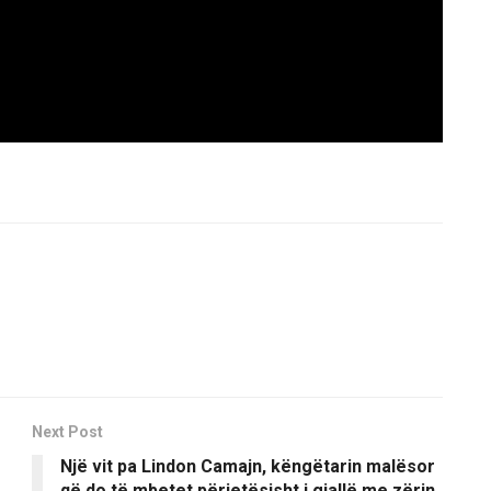
Next Post
Një vit pa Lindon Camajn, këngëtarin malësor
që do të mbetet përjetësisht i gjallë me zërin