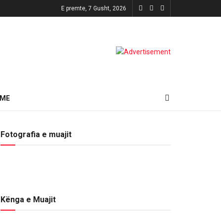
E premte, 7 Gusht, 2026
HME
Fotografia e muajit
Kënga e Muajit