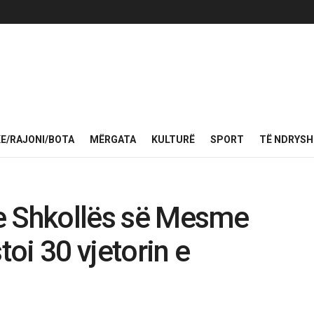
KE/RAJONI/BOTA
MËRGATA
KULTURË
SPORT
TË NDRYS
e Shkollës së Mesme
toi 30 vjetorin e