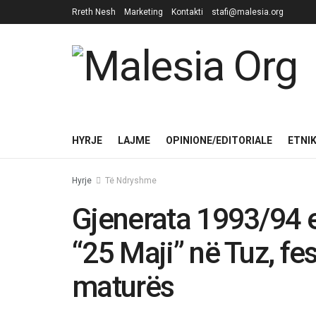
Rreth Nesh
Marketing
Kontakti
stafi@malesia.org
HYRJE
LAJME
OPINIONE/EDITORIALE
ETNI
Hyrje
Të Ndryshme
Gjenerata 1993/94 
“25 Maji” në Tuz, fes
maturës