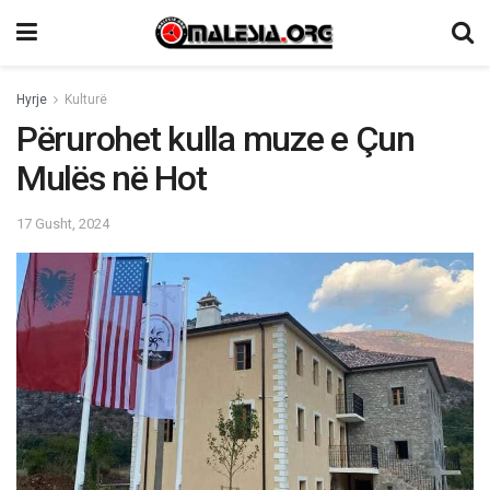
Hyrje
Kulturë
Përurohet kulla muze e Çun
Mulës në Hot
17 Gusht, 2024