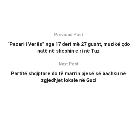
Previous Post
“Pazari i Verës” nga 17 deri më 27 gusht, muzikë çdo
natë në sheshin e ri në Tuz
Next Post
Partitë shqiptare do të marrin pjesë së bashku në
zgjedhjet lokale në Guci