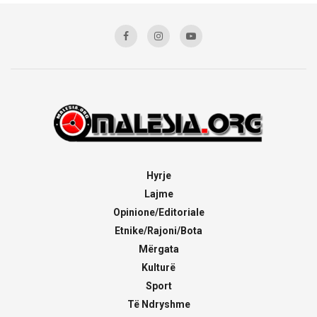
Hyrje
Lajme
Opinione/Editoriale
Etnike/Rajoni/Bota
Mërgata
Kulturë
Sport
Të Ndryshme