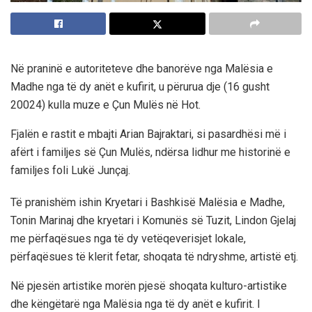
Në praninë e autoriteteve dhe banorëve nga Malësia e
Madhe nga të dy anët e kufirit, u përurua dje (16 gusht
20024) kulla muze e Çun Mulës në Hot.
Fjalën e rastit e mbajti Arian Bajraktari, si pasardhësi më i
afërt i familjes së Çun Mulës, ndërsa lidhur me historinë e
familjes foli Lukë Junçaj.
Të pranishëm ishin Kryetari i Bashkisë Malësia e Madhe,
Tonin Marinaj dhe kryetari i Komunës së Tuzit, Lindon Gjelaj
me përfaqësues nga të dy vetëqeverisjet lokale,
përfaqësues të klerit fetar, shoqata të ndryshme, artistë etj.
Në pjesën artistike morën pjesë shoqata kulturo-artistike
dhe këngëtarë nga Malësia nga të dy anët e kufirit. I