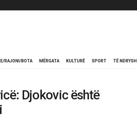
KE/RAJONI/BOTA
MËRGATA
KULTURË
SPORT
TË NDRYS
icë: Djokovic është
i