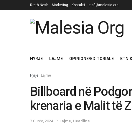
Rreth Nesh
Marketing
Kontakti
stafi@malesia.org
HYRJE
LAJME
OPINIONE/EDITORIALE
ETNI
Hyrje
Lajme
Billboard në Podgor
krenaria e Malit të Z
7 Gusht, 2024
in
Lajme
,
Headline