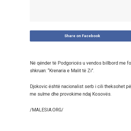
Share on Facebook
Në qënder të Podgoricës u vendos billbord me foto
shkruan: “Krenaria e Malit të Zi”.
Djokovic është nacionalist serb i cili theksohet p
me sulme dhe provokime ndaj Kosovës.
/MALESIA.ORG/