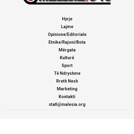
Hyrje
Lajme
Opinione/Editoriale
Etnike/Rajoni/Bota
Mërgata
Kulturë
Sport
Të Ndryshme
Rreth Nesh
Marketing
Kontakti
stafi@malesia.org
© 2000 - 2026
malesia.org