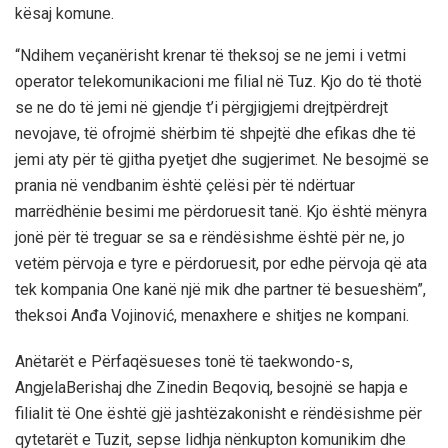
kësaj komune.
“
N
dih
em
veçanërisht krenar të theksoj se ne jemi i vetmi
operator telekomunik
acioni
me
filial
në Tuz. Kjo do të thotë
se ne do të jemi në gjendje t’i përgjigjemi drejtpërdrejt
nevojave, të ofrojmë shërbim të shpejtë dhe efikas dhe të
jemi aty për të gjitha pyetjet dhe sugjerimet. Ne besojmë se
prania
në vendbanim
është çelësi për të ndërtuar
marrëdhënie besimi me përdoruesit tanë. Kjo është mënyra
jonë për të treguar se sa e rëndësishme është për ne
,
jo
vetëm përvoja e tyre e përdoruesit, por edhe përvoja që
ata
tek
kompani
a
One
kanë
një mik dhe partner të besueshëm”,
theksoi
Anđa Vojinović, menaxhere e shitjes ne kompani.
Anëtarët e Përfaqësueses tonë të
taekwondo-s
,
Angjel
a
Berishaj dhe Zinedin
Be
qoviq
, besojnë se hapja e
filialit të
One është
gjë
jashtëzak
oni
sht e rëndësishme për
qytetarët e Tuz
it
, sepse lidhja nënkupton
komunikim
dhe