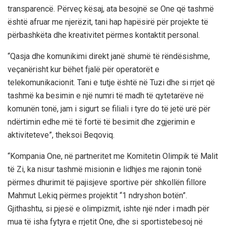
transparencë. Përveç kësaj, ata besojnë se
One
që tashmë
është afruar me njerëzit, tani hap hapësirë ​​për projekte të
përbashkëta dhe kreativitet përmes kontaktit personal.
“Qa
sja
dhe
komunikimi
direkt janë shumë të rëndësishme,
veçanërisht kur bëhet fjalë për operatorët e
telekomunikacionit. Tani e tutje është në Tuzi dhe si rrjet që
tashmë ka besimin e një numri të madh të qytetarëve në
komunën tonë, jam i sigurt se
filiali i
tyre do të jetë urë për
ndërtimin edhe më të fortë të besimit dhe zgjerimin e
aktiviteteve”, theksoi
Beqoviq
.
“
Kompania
One
,
në partneritet me Komitetin Olimpik të Malit
të Zi
,
ka nisur
tashmë misionin e lidhjes me rajonin tonë
përmes dhurimit të pajisjeve sportive për shkollën fillore
Mahmut Leki
q
përmes projektit “1 ndryshon botën”.
Gjithashtu, si pjesë e olimpi
zmit
, ishte një nder i madh për
mua të isha fytyra e
rrjetit
One
,
dhe si sportist
e
besoj në