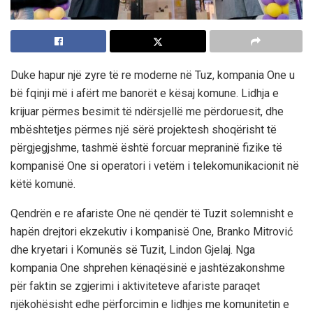
Duke hapur një zyre të re moderne në Tuz
, kompania One u
bë
fqinji më i afërt me banorët e kë
saj komune. Lidhja e
krijuar përmes besimit të ndërsjellë me përdoruesit, dhe
mbështetjes përmes një sërë projektesh shoqër
isht të
përgjegj
s
hme
, tashmë është forcuar
me
prani
në fizike të
kompanisë One si operatori i vetëm i telekomunikacionit në
këtë komunë.
Qendrën e re afariste One në qendër të Tuzit solemnisht e
hapën drejtori ekzekutiv i kompanis
ë O
ne, Branko Mitrović
dhe kryetari i Komunës së Tuzit, Lindon Gjelaj. Nga
kompania One shprehen kënaqësinë e jashtëzakonshme
për faktin se zgjerimi i aktiviteteve afariste paraqet
njëkohësisht edhe përforcimin e lidhjes me komunitetin e