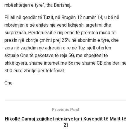
mbështetjen e tyre”, tha Berishaj.
Filiali në qendër të Tuzit, në R
rugën 12
numër
14,
u bë në
mbrëmjen e së enjtes
një vend lidhjesh, argëtimi dhe
surprizash. P
ërdoruesit e rinj
edhe të premten
mund të
presin një zbritje
çmimi
prej 25% në abonimin e tyre, dhe
vera në
vazhdim në adresën e re në Tuz
sjell ofertën
aktuale One të paketave të reja 5G, me shpejtësi të
shkëlqyera, shumë internet me 5x m
ë shumë GB dhe deri në
300 euro
zbritje
për
telefon
at
.
One
Previous Post
Nikollë Camaj zgjidhet nënkryetar i Kuvendit të Malit të
Zi