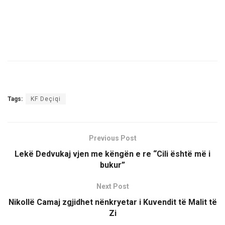
Tags:
KF Deçiqi
Previous Post
Lekë Dedvukaj vjen me këngën e re “Cili është më i
bukur”
Next Post
Nikollë Camaj zgjidhet nënkryetar i Kuvendit të Malit të
Zi