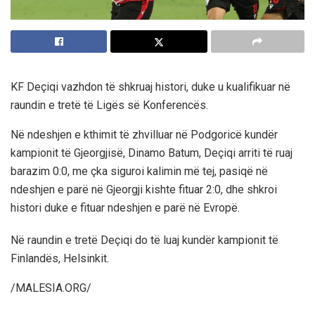
KF Deçiqi vazhdon të shkruaj histori, duke u kualifikuar në
raundin e tretë të Ligës së Konferencës.
Në ndeshjen e kthimit të zhvilluar në Podgoricë kundër
kampionit të Gjeorgjisë, Dinamo Batum, Deçiqi arriti të ruaj
barazim 0:0, me çka siguroi kalimin më tej, pasiqë në
ndeshjen e parë në Gjeorgji kishte fituar 2:0, dhe shkroi
histori duke e fituar ndeshjen e parë në Evropë.
Në raundin e tretë Deçiqi do të luaj kundër kampionit të
Finlandës, Helsinkit.
/MALESIA.ORG/