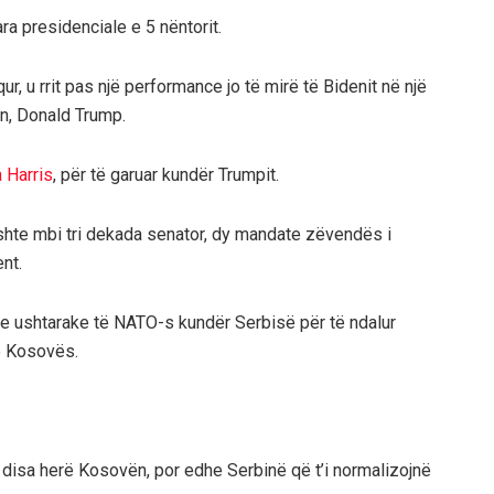
ra presidenciale e 5 nëntorit.
ur, u rrit pas një performance jo të mirë të Bidenit në një
n, Donald Trump.
 Harris
, për të garuar kundër Trumpit.
 ishte mbi tri dekada senator, dy mandate zëvendës i
nt.
me ushtarake të NATO-s kundër Serbisë për të ndalur
ë Kosovës.
oi disa herë Kosovën, por edhe Serbinë që t’i normalizojnë