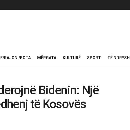
KE/RAJONI/BOTA
MËRGATA
KULTURË
SPORT
TË NDRYS
derojnë Bidenin: Një
dhenj të Kosovës