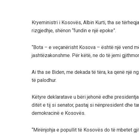
Kryeministri i Kosovës, Albin Kurti, tha se tërheq
rizgjedhje, shënon “fundin e një epoke”.
“Bota – e veçanërisht Kosova – është një vend më i
jashtëzakonshme. Për këtë, ne do të jemi gjithmo
Ai tha se Biden, me dekada të tëra, ka qenë një
të palodhur.
Këtyre deklaratave u bëri jehonë edhe presidentja
ditët e tij si senator, pastaj si nënpresident dhe t
demokracinë e Kosovës.
“Mirënjohja e popullit të Kosovës do të mbetet gji