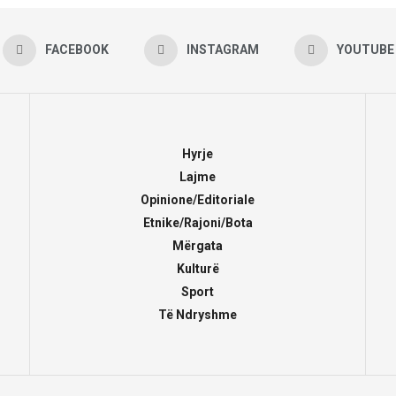
FACEBOOK
INSTAGRAM
YOUTUBE
Hyrje
Lajme
Opinione/Editoriale
Etnike/Rajoni/Bota
Mërgata
Kulturë
Sport
Të Ndryshme