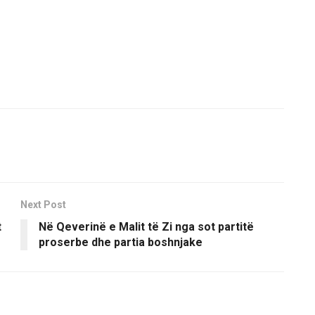
Next Post
t
Në Qeverinë e Malit të Zi nga sot partitë
proserbe dhe partia boshnjake