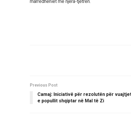
marrëdhëniet me njëra-tjetrën.
Previous Post
Camaj: Iniciativë për rezolutën për vuajtje
e popullit shqiptar në Mal të Zi