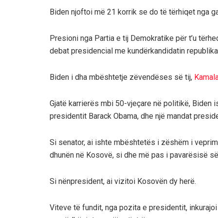
Biden njoftoi më 21 korrik se do të tërhiqet nga ga
Presioni nga Partia e tij Demokratike për t’u tërheq
debat presidencial me kundërkandidatin republika
Biden i dha mbështetje zëvendëses së tij,
Kamala
Gjatë karrierës mbi 50-vjeçare në politikë, Biden
presidentit Barack Obama, dhe një mandat preside
Si senator, ai ishte mbështetës i zëshëm i vepri
dhunën në Kosovë, si dhe më pas i pavarësisë s
Si nënpresident, ai vizitoi Kosovën dy herë.
Viteve të fundit, nga pozita e presidentit, inkuraj