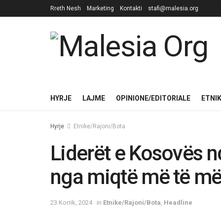
Rreth Nesh
Marketing
Kontakti
stafi@malesia.org
HYRJE
LAJME
OPINIONE/EDITORIALE
ETNI
Hyrje
Etnike/Rajoni/Bota
Liderët e Kosovës n
nga miqtë më të më
23 Korrik, 2024
in
Etnike/Rajoni/Bota
,
Headline