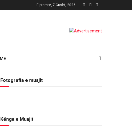
E premte, 7 Gusht, 2026
HME
Fotografia e muajit
Kënga e Muajit