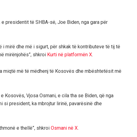
ja e presidentit të SHBA-së, Joe Biden, nga gara për
 mirë dhe më i sigurt, për shkak të kontributeve të tij të
në mirënjohës”, shkroi
Kurti në platformën X
.
 nga miqtë më të mëdhenj të Kosovës dhe mbështetësit më
 e Kosovës, Vjosa Osmani, e cila tha se Biden, që nga
ani si president, ka mbrojtur lirinë, pavarësinë dhe
thmonë e thellë”, shkroi
Osmani në X
.