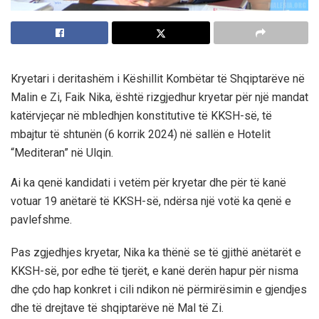
Kryetari i deritashëm i Këshillit Kombëtar të Shqiptarëve në
Malin e Zi, Faik Nika, është rizgjedhur kryetar për një mandat
katërvjeçar në mbledhjen konstitutive të KKSH-së, të
mbajtur të shtunën (6 korrik 2024) në sallën e Hotelit
“Mediteran” në Ulqin.
Ai ka qenë kandidati i vetëm për kryetar dhe për të kanë
votuar 19 anëtarë të KKSH-së, ndërsa një votë ka qenë e
pavlefshme.
Pas zgjedhjes kryetar, Nika ka thënë se të gjithë anëtarët e
KKSH-së, por edhe të tjerët, e kanë derën hapur për nisma
dhe çdo hap konkret i cili ndikon në përmirësimin e gjendjes
dhe të drejtave të shqiptarëve në Mal të Zi.