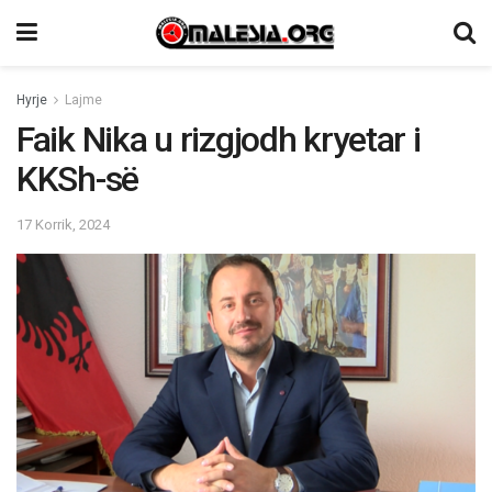
Hyrje
Lajme
Faik Nika u rizgjodh kryetar i
KKSh-së
17 Korrik, 2024