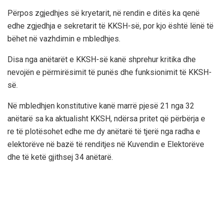
Përpos zgjedhjes së kryetarit, në rendin e ditës ka qenë
edhe zgjedhja e sekretarit të KKSH-së, por kjo është lënë të
bëhet në vazhdimin e mbledhjes.
Disa nga anëtarët e KKSH-së kanë shprehur kritika dhe
nevojën e përmirësimit të punës dhe funksionimit të KKSH-
së.
Në mbledhjen konstitutive kanë marrë pjesë 21 nga 32
anëtarë sa ka aktualisht KKSH, ndërsa pritet që përbërja e
re të plotësohet edhe me dy anëtarë të tjerë nga radha e
elektorëve në bazë të renditjes në Kuvendin e Elektorëve
dhe të ketë gjithsej 34 anëtarë.