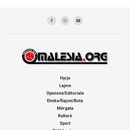
Hyrje
Lajme
Opinione/Editoriale
Etnike/Rajoni/Bota
Mërgata
Kulturë
Sport