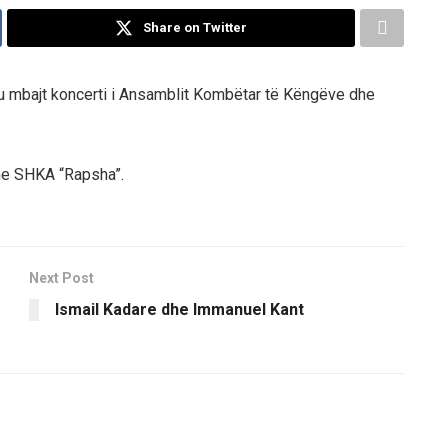
Share on Twitter
 u mbajt koncerti i Ansamblit Kombëtar të Këngëve dhe
dhe SHKA “Rapsha”.
Next Post
Ismail Kadare dhe Immanuel Kant