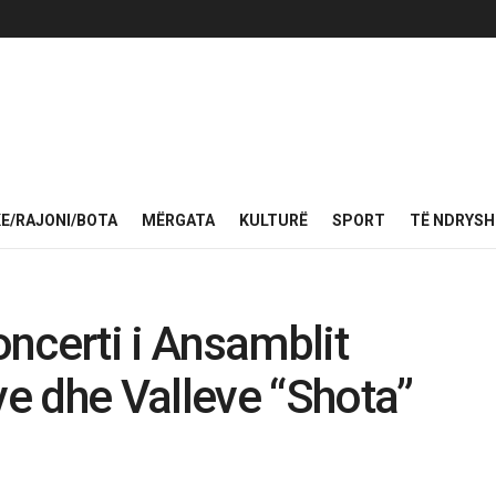
KE/RAJONI/BOTA
MËRGATA
KULTURË
SPORT
TË NDRYS
ncerti i Ansamblit
e dhe Valleve “Shota”