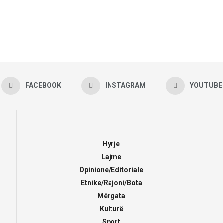
FACEBOOK
INSTAGRAM
YOUTUBE
Hyrje
Lajme
Opinione/Editoriale
Etnike/Rajoni/Bota
Mërgata
Kulturë
Sport