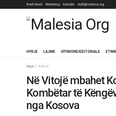
Rreth Nesh
Marketing
Kontakti
stafi@malesia.org
HYRJE
LAJME
OPINIONE/EDITORIALE
ETNI
Hyrje
Kulturë
Në Vitojë mbahet Ko
Kombëtar të Këngëv
nga Kosova