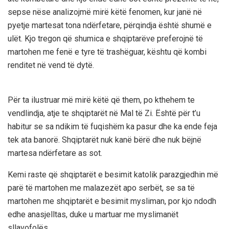
sepse nëse analizojmë mirë këtë fenomen, kur janë në
pyetje martesat tona ndërfetare, përqindja është shumë e
ulët. Kjo tregon që shumica e shqiptarëve preferojnë të
martohen me fenë e tyre të trashëguar, kështu që kombi
renditet në vend të dytë.
Për ta ilustruar më mirë këtë që them, po kthehem te
vendlindja, atje te shqiptarët në Mal të Zi. Është për t’u
habitur se sa ndikim të fuqishëm ka pasur dhe ka ende feja
tek ata banorë. Shqiptarët nuk kanë bërë dhe nuk bëjnë
martesa ndërfetare as sot.
Kemi raste që shqiptarët e besimit katolik parazgjedhin më
parë të martohen me malazezët apo serbët, se sa të
martohen me shqiptarët e besimit mysliman, por kjo ndodh
edhe anasjelltas, duke u martuar me myslimanët
sllavofolës.