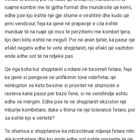
ruajmë kombin me të gjitha format dhe mundësitë që kemi,
edhe pse kjo është një gjë shumë e vështirë dhe kudo që
jemi vendosur, feja ka qenë në prapavijë e cila është
munduar të na ruajë që mos të përzihemi me kombet tjera,
kjo deri këtu është në rregull. Por në anën tjetër, ka pasur një
efekt negativ edhe te vetë shqiptarët, një efekt që vazhdon
ende edhe sot të na ndjekë pas.
Që nga koha kur shqiptarët u ndanë në besimet fetare, feja
ka qenë si pengesë në unifikimin tonë ndërfetar, që
nënkupton se këto besime si prioritet në shumicën e
rasteve kanë pasur për bazë fenë, si në vendlindje ashtu
edhe në mërgim. Edhe pse te ne shqiptarët ekziston një
mburrje kombëtare, duke u thirrur në një tolerancë fetare, por
sa është kjo e vërtetë?
Te shumica e shqiptarëve ka mbizotëruar ndjenja fetare mbi
atë kombëtare dhe kjo ende edhe sot është prezente te ne,