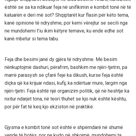
është se sa ka ndikuar feja në unifikimin e kombit tonë në të
kaluarën e deri më sot? Shqiptarët kur flasin për këto tema,
kanë opinione të ndryshme, por kemi vërejtur se secili nga
ne mundohemi t’iu ikim këtyre temave, ku ende edhe sot
kanë mbetur si tema tabu.
Feja dhe besimi janë dy gjëra të ndryshme. Me besim
nënkuptojmë dashuri, përafrim, bashkim me njëri-tjetrin, pa
marrë parasysh se çfarë feje ka dikush, kurse feja është
diçka që ka krijuar ndasi, kufij, ka ndërtuar mure, largim nga
njëri-tjetri. Feja është një organizim politik, që në heshtje ka
nxitur ndarjet tona, në teori thuhet se kjo nuk është kështu,
por për fat të keq kjo ekziston në praktikë.
Gjysma e kombit tonë sot është e shpërndarë në shumë
vende të botës, por ne kudo që shkojmë, mundohemi ta