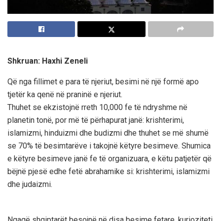
Shkruan: Haxhi Zeneli
Që nga fillimet e para të njeriut, besimi në një formë apo
tjetër ka qenë në praninë e njeriut.
Thuhet se ekzistojnë rreth 10,000 fe të ndryshme në
planetin tonë, por më të përhapurat janë: krishterimi,
islamizmi, hinduizmi dhe budizmi dhe thuhet se më shumë
se 70% të besimtarëve i takojnë këtyre besimeve. Shumica
e këtyre besimeve janë fe të organizuara, e këtu patjetër që
bëjnë pjesë edhe fetë abrahamike si: krishterimi, islamizmi
dhe judaizmi.
Ngaqë shqiptarët besojnë në disa besime fetare, kurioziteti