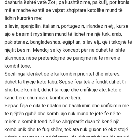
dashuria është vetë Zoti, pa kushtëzime, pa kufij, por ironia
më e madhe është se vajzat shqiptare katolike mund të
lidhin kurorën me:
sllavin, spanjollin, italianin, portugezin, irlandezin etj., kurse
ajo e besimit mysliman mund të lidhet me një turk, arab,
pakistanez, bangladeshas, egjiptian, sllav etj., që i takojnë të
njëjtit besim. Mendoj se ky koncept për ne duhet të ishte
alarmues, nëse pretendojmë se punojmë në të mirën e
kombit tonë.
Secili nga klerikët që e ka kombin prioritet dhe interes,
duhet ta thyejë këtë tabu. Sepse feja tek e fundit duhet t’i
shërbejë kombit, duhet ta ruajë dhe unifikojë atë, këtë e
kanë bërë shumica e kombeve tjera.
Sepse feja e cila të ndalon në bashkimin dhe unifikimin me
të njëjtën gjuhë dhe komb, ajo nuk mund të jetë fe në të
mirën e kombit tënd. Nëse shqiptarët duan të kenë një
komb unik dhe të fuqishëm, tek ata nuk guxon të ekzistojë