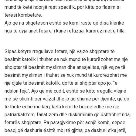
mund të ketë ndonjë rast specifik, por këtu po flasim si
tërësi kombëtare.
Ajo që na shqetëson është se kemi raste që disa klerikë
nga të dyja anët fetare, i kanë refuzuar kurorëzimet ë tilla.
Sipas këtyre rregullave fetare, një vajze shqiptare të
besimit katolik i thuhet se nuk mund të kurorëzohet me një
shqiptar të besimit mysliman dhe anasjelltas, një vajze të
besimit mysliman i thuhet se nuk mund të kurorëzohet me
një djalë të besimit katolik, qoftë ai shqiptar apo jo, ”e
ndalon feja”. Ajo që më çudit, është se këto rregulla vlejnë
më së shumti për vajzat dhe jo aq shumë për djemtë, që do
të thotë edhe më keq, këtu kemi të bëjmë edhe me një
patriarkalizëm, fanatizëm dhe diskriminim që ushtrohet ndaj
femrës shqiptare. Pa paragjykime për asnjë komb, sepse
besoj që dashuria është mbi të gjitha, pa dashuri s’ka jetë,