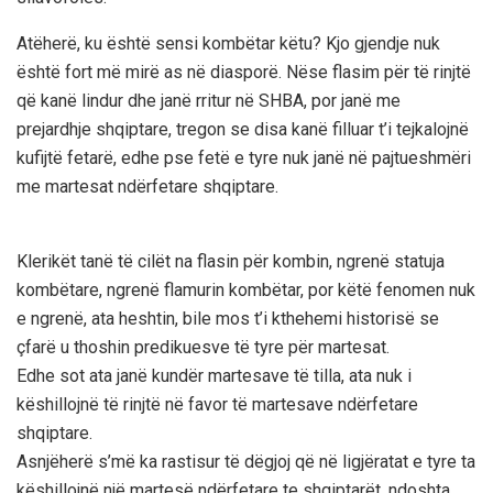
Atëherë, ku është sensi kombëtar këtu? Kjo gjendje nuk
është fort më mirë as në diasporë. Nëse flasim për të rinjtë
që kanë lindur dhe janë rritur në SHBA, por janë me
prejardhje shqiptare, tregon se disa kanë filluar t’i tejkalojnë
kufijtë fetarë, edhe pse fetë e tyre nuk janë në pajtueshmëri
me martesat ndërfetare shqiptare.
Klerikët tanë të cilët na flasin për kombin, ngrenë statuja
kombëtare, ngrenë flamurin kombëtar, por këtë fenomen nuk
e ngrenë, ata heshtin, bile mos t’i kthehemi historisë se
çfarë u thoshin predikuesve të tyre për martesat.
Edhe sot ata janë kundër martesave të tilla, ata nuk i
këshillojnë të rinjtë në favor të martesave ndërfetare
shqiptare.
Asnjëherë s’më ka rastisur të dëgjoj që në ligjëratat e tyre ta
këshillojnë një martesë ndërfetare te shqiptarët, ndoshta