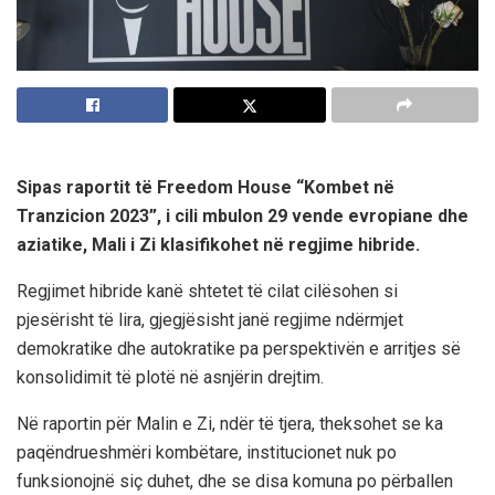
Sipas raportit të Freedom House “Kombet në
Tranzicion 2023”, i cili mbulon 29 vende evropiane dhe
aziatike, Mali i Zi klasifikohet në regjime hibride.
Regjimet hibride kanë shtetet të cilat cilësohen si
pjesërisht të lira, gjegjësisht janë regjime ndërmjet
demokratike dhe autokratike pa perspektivën e arritjes së
konsolidimit të plotë në asnjërin drejtim.
Në raportin për Malin e Zi, ndër të tjera, theksohet se ka
paqëndrueshmëri kombëtare, institucionet nuk po
funksionojnë siç duhet, dhe se disa komuna po përballen