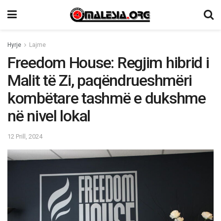
Hyrje
Lajme
Freedom House: Regjim hibrid i
Malit të Zi, paqëndrueshmëri
kombëtare tashmë e dukshme
në nivel lokal
12 Prill, 2024