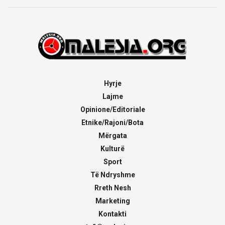
Hyrje
Lajme
Opinione/Editoriale
Etnike/Rajoni/Bota
Mërgata
Kulturë
Sport
Të Ndryshme
Rreth Nesh
Marketing
Kontakti