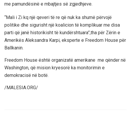
me pamundësinë e mbajtjes së zgjedhjeve.
“Mali i Zi kq një qeveri të re që nuk ka shumë përvojë
politike dhe sigurisht një koalicion të komplikuar me disa
parti që janë historikisht të kundërshtuara”,tha për Zërin e
Amerikës Aleksandra Karpi, eksperte e Freedom House për
Ballkanin.
Freedom House është organizatë amerikane
me qënder në
Washington, që mision kryesorë ka monitorimin e
demokracisë në botë.
/MALESIA.ORG/