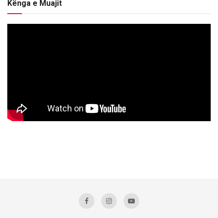
Kënga e Muajit