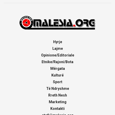
Hyrje
Lajme
Opinione/Editoriale
Etnike/Rajoni/Bota
Mërgata
Kulturë
Sport
Të Ndryshme
Rreth Nesh
Marketing
Kontakti