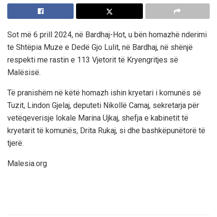
Sot më 6 prill 2024, në Bardhaj-Hot, u bën homazhë nderimi
te Shtëpia Muze e Dedë Gjo Lulit, në Bardhaj, në shënjë
respekti me rastin e 113 Vjetorit të Kryengritjes së
Malësisë.
Të pranishëm në këtë homazh ishin kryetari i komunës së
Tuzit, Lindon Gjelaj, deputeti Nikollë Camaj, sekretarja për
vetëqeverisje lokale Marina Ujkaj, shefja e kabinetit të
kryetarit të komunës, Drita Rukaj, si dhe bashkëpunëtorë të
tjerë.
Malesia.org