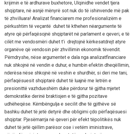
krijimin
e
të
ardhurave
buxhetore
,
Ulqini
dhe
vendet
tjera
shqiptare
,
në
asnjë
mënyrë
sot
nuk
do
të
ishin
vende
më
pak
të
zhvilluara
!
Analizat
financiare
m
me
profesionalizëm
e
përkushtim
të
veçantë
duhet
të
kthehen
në
argumente
të
atyre
që
përfaqësojnë
shqiptarët
në
parlament
e
qeveri
, e
të
cilët
me
vendosmëri
duhet
t’i
drejtojnë
kërkesat
drejt
atyre
organëve
që
vendosin
për
zhvillimin
ekonomik
të
vendit
.
Përndryshe
,
nëse
argumentet
e
dala
nga
analizat
financiare
nuk
shkojnë
në
vendin
e
duhur
,
e
humbin
efektin
dhe
qëllimin
,
nderësa
nëse
shkojnë
në
veshin
e
shurdhër
,
si
deri
me
tani
,
përfaqësuesit
shqiptarë
duhet
të
luajnë
me
letrën
e
presionit
të
vazhdueshëm
duke
përdorur
të
gjitha
mjetet
demokratike
deri
në
braktisjen
e
të
gjitha
pozitave
udhëheqëse
.
Këmbëngulja
e
secilit
dhe
të
gjithëve
së
bashku
duhet
të
jetë
detyrë
dhe
obligim
i
çdo
përfaqësuesi
shqiptar
.
Pjesëmarrja
në
qeveri
për
efekt
të
politikës
nuk
duhet
të
jetë
qëllim
parësor
ose
i
vetëm
i
ministrave
,