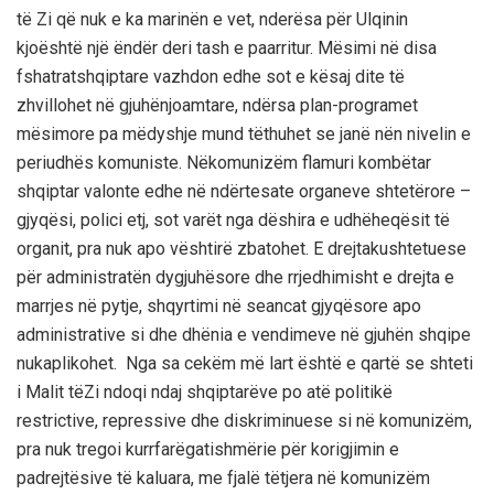
të
Zi
që
nuk
e ka
marinën
e vet,
nderësa
për
Ulqinin
kjo
është
një
ëndër
deri
tash
e
paarritur
.
Mësimi
në
disa
fshatrat
shqiptare
vazhdon
edhe
sot e
kësaj
dite
të
zhvillohet
në
gjuhën
joamtare
,
n
dërsa
plan-
programet
mësimore
pa
mëdyshje
mund
të
thuhet
se
janë
nën
nivelin
e
periudhës
komuniste
.
N
ë
komun
izëm
flamuri
kombëtar
shqiptar
valonte
edhe
në
ndërtesat
e
organeve
shtetërore
–
gjyqësi
,
polici
etj
, sot
varët
nga
dëshira
e
udhëheqësit
të
organit
,
pra
nuk
apo
vështirë
zbatohet
. E
drejta
kushtetuese
për
administratën
dygjuhësore
dhe
rrjedh
imisht
e
drejta
e
marrjes
në
pytje
,
shqyrtimi
në
seanc
at
gjyqësore
apo
administrative
si
dhe
dhën
i
a
e
vendimeve
në
gjuhën
shqipe
nuk
aplikohet
.
Nga
sa
cekëm
më
lart
është
e
qartë
se
shteti
i Malit
të
Zi
ndoqi
ndaj
shqiptarëve
po
atë
politikë
restrictive, repressive
dhe
diskriminuese
si
në
komunizëm
,
pra
nuk
tregoi
kurrfarë
gatishmërie
për
korigjimin
e
padrejtësive
të
kaluara
, me
fjalë
të
tjera
në
komun
izëm