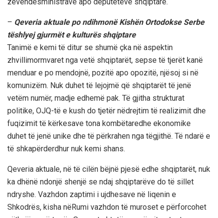
z
ë
vëndësministrave
apo
deputetëve
shqiptarë
.
–
Qeveria
aktuale
po
ndihmonë
Kishën
Ortodokse
Serbe
të
shlyej
gjurmët
e
kulturës
shqiptare
Tanimë
e
kemi
të
ditur
se
shumë
çka
në
aspektin
zhvillimor
mvaret
nga
vetë
shqiptarët
,
sepse
të
tjerët
kanë
menduar
e po
mendojnë
,
pozitë
apo
opozitë
,
njësoj
si
në
komunizëm
.
Nuk
duhet
të
lejojmë
që
shqiptarët
të
jenë
vetëm
numër
,
madje
edhe
më
pak
.
Të
gjitha
strukturat
politike
, OJQ-
të
e
kush
do
tjetër
në
drejtim
të
realizimit
dhe
fuqizimit
të
kërkesave
tona
kombëtare
dhe
ekonomike
duhet
të
jenë
unike
dhe
të
përkrahen
nga
të
gjithë
.
Të
ndarë
e
të
shkapërderdhur
nuk
kemi
shans
.
Qeveria
aktuale
,
në
të
cilën
bëjnë
pjesë
edhe
shqiptarët
,
nuk
ka
dhënë
ndonjë
shenjë
se
ndaj
shqiptarëve
do
të
sillet
ndryshe
. Vazhdon
zaptimi
i
ujdhesave
në
liqenin
e
Shkodrës
,
kisha
në
Rumi
vazhdon
të
muroset
e
përforcohet