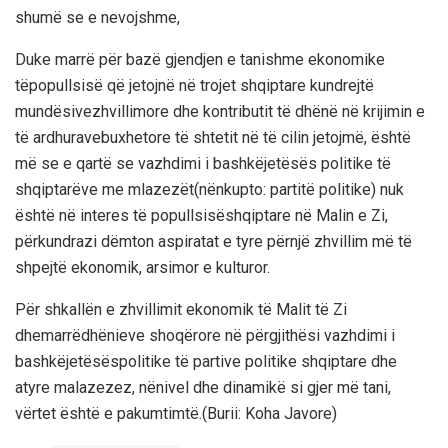
shumë
se e
nevojshme
,
D
uke
marrë
për
bazë
gjendjen
e
tanishme
ekonomike
të
popullsisë
që
jetojnë
në
trojet
shqiptare
kundrejtë
mundësive
zhvillimore
dhe
kontributit
të
dhënë
në
krijimin
e
të
ardhurave
buxhetore
të
shtetit
në
të
cilin
jetojmë
,
është
më
se e
qartë
se
vazhdimi
i
bashkëjetësës
politike
të
shqiptarëve
me
mlazezët
(
nënkupto
:
partitë
politike
)
nuk
është
në
interes
të
popullsisë
shqiptare
në
Malin e Zi,
përkundrazi
dëmton
aspiratat
e
tyre
për
një
zhvillim
më
të
shpejtë
ekonomik
,
arsimor
e
kulturor
.
Për
shkallën
e
zhvillimit
ekonomik
të
Malit
të
Zi
dhe
marrëdhënieve
shoqërore
në
përgjithësi
vazhdimi
i
bashkëjetësës
politike
të
partive
politike
shqiptare
dhe
atyre
malazezez
,
në
nivel
dhe
dinamikë
si
gjer
më
tani
,
vërtet
është
e
pakumtimtë
.
(
Burii
: Koha Javore)