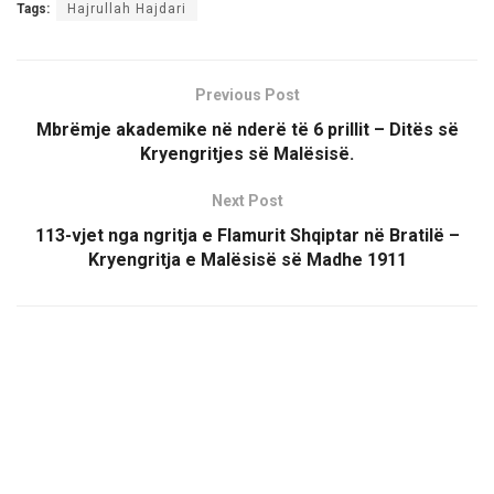
Tags:
Hajrullah Hajdari
Previous Post
Mbrëmje akademike në nderë të 6 prillit – Ditës së
Kryengritjes së Malësisë.
Next Post
113-vjet nga ngritja e Flamurit Shqiptar në Bratilë –
Kryengritja e Malësisë së Madhe 1911