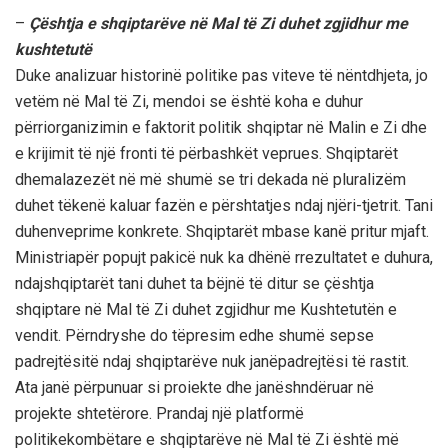
–
Çështja
e
shqiptarëve
në
Mal
të
Zi
duhet
zgjidhur
me
kushtetutë
Duke
analizuar
historinë
politike
pas
viteve
të
nën
t
dhjeta
, jo
vetëm
në
Mal
të
Zi,
mendoi
se
ë
shtë
koha
e
duhur
për
riorganizimin
e
faktorit
politik
shqiptar
në
Malin e Zi
dhe
e
krijimit
të
një
fronti
të
përbashkët
veprues
.
Shqiptarët
dhe
malazez
ë
t
në
më
shumë
se tri
dekada
në
pluralizëm
duhet
të
kenë
kaluar
fazën
e
përshtatjes
ndaj
njëri-tjetrit
.
Tani
duhen
veprime
konkrete
.
Shqiptarët
mbase
kanë
pritur
mjaft
.
Ministria
për
popujt
pakicë
nuk
ka
dhënë
rrezultatet
e
duhura
,
ndaj
shqiptarët
tani
duhet
ta
bëjnë
të
ditur
se
çështja
shqiptare
në
Mal
të
Zi
duhet
zgjidhur
me
Kushtetutën
e
vendit
.
Përndryshe
do
të
presim
edhe
shumë
sepse
padrejtësit
ë
ndaj
shqiptarëve
nuk
janë
padrejtësi
të
rastit
.
Ata
janë
përpunuar
si
proiekte
dhe
janë
shndëruar
në
projekte
shtetërore
.
Prandaj
një
platformë
politike
kombëtare
e
shqiptarëve
në
Mal
të
Zi
është
më