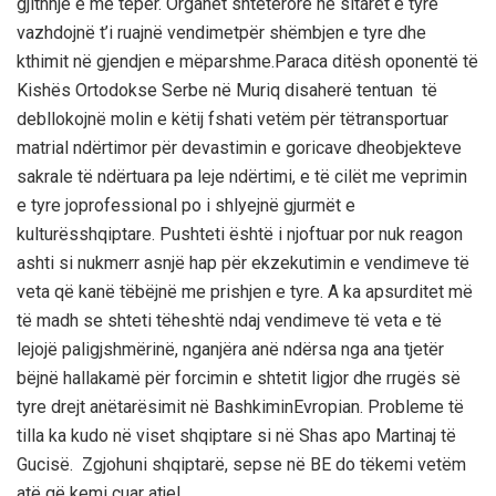
gjithnjë
e
më
tepër
.
Organet
shtetërore
në
sitaret
e
tyre
vazhdojnë
t
’i
ruajnë
vendimet
për
shëmbjen
e
tyre
dhe
kthimit
në
gjendjen
e
mëparshme.Para
ca
ditësh
oponent
ë
të
Kishës
Ortodokse
Serbe
në
Muriq
disa
herë
tentuan
të
debllokojnë
molin
e
këtij
fshati
vetëm
për
të
transportuar
matrial
ndërtimor
për
devastimin
e
goricave
dhe
objekteve
sakrale
të
ndërtuara
pa
leje
ndërtimi
,
e
të
cilët
me
veprimin
e
tyre
joprofessional
po
i
shlyejnë
gjurmët
e
kulturës
shqiptare
.
Pushteti
është
i
njoftuar
por
nuk
reagon
ashti
si
nuk
merr
asnjë
hap
për
ekzekutimin
e
vendimeve
të
veta
që
kanë
të
bëjnë
me
prishjen
e
tyre
. A ka
apsurditet
më
të
madh
se
shteti
të
hesht
ë
ndaj
vendimeve
të
veta
e
të
lejoj
ë
paligjshmërinë
,
nga
njëra
anë
ndërsa
nga
ana
tjetër
bëjnë
hallakam
ë
për
forcimin
e
shtetit
ligjor
dhe
rrugës
së
tyre
drejt
anëtarësimit
në
Bashkimin
Evropian.
Probleme
të
tilla ka kudo
në
viset
shqiptare
si
në
Shas apo Martinaj
të
Gucisë
.
Zgjohuni
shqiptarë
,
sepse
në
BE do
të
kemi
vetëm
atë
që
kemi
çuar
atje
!