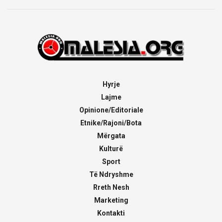
Hyrje
Lajme
Opinione/Editoriale
Etnike/Rajoni/Bota
Mërgata
Kulturë
Sport
Të Ndryshme
Rreth Nesh
Marketing
Kontakti