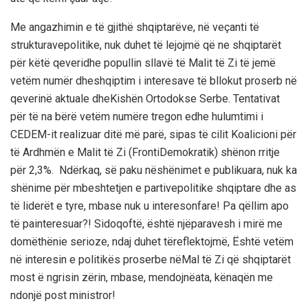
Me
angazhimin
e
të
gjithë
shqiptarëve
,
në
veçanti
të
strukturave
politike
,
nuk
duhet
të
lejojmë
që
ne
shqiptarët
për
këtë
qeveri
dhe
popullin
s
l
lavë
të
Malit
të
Zi
të
jemë
vetëm
numër
dhe
shqiptim
i
interesave
të
bllokut
proserb
në
qeverinë
aktuale
dhe
Kishën
Ortodokse
Serbe
.
Tentativat
për
t
ë
na
bërë
vetëm
numër
e
tregon
edhe
hulumtimi
i
CEDEM-it
realizuar
ditë
më
parë
,
sipas
të
cilit
Koalicioni
për
të
A
rdhm
ë
n
e Malit
të
Zi (
Fronti
Demokratik
)
shënon
rritje
për
2,3%.
Ndërkaq
,
së
paku
në
shënimet
e
publikuara
,
nuk
ka
shënime
për
mbeshtetjen
e
partive
politike
shqiptare
dhe
as
të
liderët
e
tyre
,
mbase
nuk
u
intereson
fare
! Pa
q
ë
llim
apo
të
painteresuar
?!
Sidoqoftë
,
është
një
paravesh
i
mir
ë
me
domëthënie
serioze
,
ndaj
duhet
të
reflektojmë
,
Është
vetëm
në
interesin
e
politikës
p
roserbe
në
Mal
të
Zi
që
shqiptarët
most ë
ngrisin
zërin
,
mbase
,
mendojnë
ata
,
kënaqën
me
ndonjë
post
ministror
!