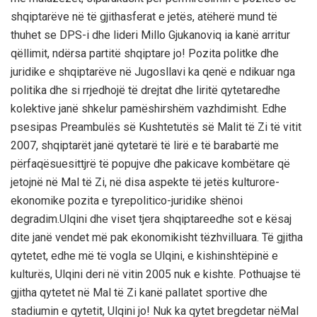
shqiptarëve
në
të
gjitha
sferat
e
jetës
,
atëherë
mund
të
thuhet
se DPS-
i
dhe
lideri
Millo
Gjukanoviq
ia
kanë
arritur
q
ë
llimit
,
ndërsa
partitë
shqiptare
jo!
Pozita
politke
dhe
juridike
e
shqiptarëve
në
Jugosllavi
ka
qenë
e
ndikuar
nga
politika
dhe
si
rrjedhojë
të
drejtat
dhe
liritë
qytetare
dhe
kolektive
janë
shkelur
pamëshirshëm
vazhdimisht
.
Edhe
pse
sipas
Preambulës
së
Kushtetutës
së
Malit
të
Zi
të
vitit
2007,
shqiptarët
janë
qytetarë
të
lirë
e
të
barabartë
me
përfaqësuesit
tjrë
të
popujve
dhe
pakicave
kombëtare
që
jetojnë
në
Mal
të
Zi
,
në
disa
aspekte
të
jetës
kulturore-
ekonomike
pozita
e
tyre
politico-
juridike
shënoi
degradim.Ulqini
dhe
viset
tjera
shqiptare
edhe
sot e
kësaj
dite
janë
vendet
më
pak
ekonomikisht
të
zhvilluara
.
Të
gjith
a
qytetet
,
edhe
më
të
vogla
se
Ulqini
, e
kishin
shtëpinë
e
kulturës
,
Ulqini
deri
në
vitin
2005
nuk
e
kishte
.
Pothuajse
të
gjitha
qytetet
në
Mal
të
Zi
kanë
pallatet
sportive
dhe
stadiumin
e
qytetit
,
Ulqini
jo! Nuk ka
qytet
bregdetar
në
Mal