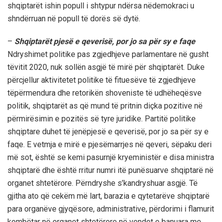
shqiptarët
ishin
popull
i
shtypur
ndërsa
në
demokraci
u
shndërruan
në
popull
të
dorës
së
dytë
.
–
Shqiptarët
pjesë
e
qeverisë
,
por
jo
sa
për
sy
e
faqe
Ndryshimet
politike
pas
zgjedhjeve
parlamentare
në
gusht
të
vitit
2020
,
nuk
sollën
asgjë
të
mir
ë
për
shqiptarët
. Duke
përcjellur
aktivitetet
politike
të
fituesëve
të
zgjedhjeve
të
përmendura
dhe
retorikën
shoveniste
të
udhëheqësve
politik
,
shqiptarët
as
që
mund
të
pritnin
diçka
po
z
itive
në
përmirësimin
e
pozitës
së
tyre
juridike
.
Partitë
politike
shqiptare
duhet
të
jenë
pjesë
e
qeverisë
,
por
jo
sa
për
sy
e
faqe
. E
vetmja
e
mirë
e
pjesëmarrjes
në
qeveri
,
sëpaku
deri
më
sot,
është
se
kemi
pasur
një
kryeministër
e
disa
ministra
shqiptarë
dhe
është
rritur
numri
i
të
punësuarve
shqiptarë
në
organet
shtetërore
.
Përndryshe
s’ka
ndryshuar
asgjë
.
Të
gjitha
ato
që
cek
ëm
më
lart
,
barazia
e
qytetarëve
shqiptarë
para
organëve
gjyqësore
, administrative,
përdorimi
i
flamurit
kombëtar
në
organet
shtetërore
në
vendet
e
banuara
me