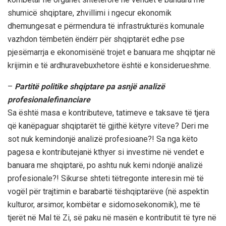
shumicë
shqiptare
,
zhvillimi
i
ngecur
ekonomik
dhe
mungesat
e
përmendura
të
infrastrukturës
komunale
vazhdon
të
mbe
t
ë
n
ëndërr
për
shqiptarët
edhe
pse
pjesëmarrja
e
ekonomisë
në
trojet
e
banuara
me
shqiptar
në
krijimin
e
të
ardhurave
buxhetore
është
e
konsiderueshm
e
.
–
Partitë
politike
shqiptare
pa
asnjë
analizë
profesionale
financiare
Sa
është
masa e
kontribute
ve
,
tatime
ve
e
taksa
ve
të
tjera
që
kanë
paguar
shqiptarët
të
gjithë
këtyre
viteve
?
D
eri me
sot
nuk
kemi
ndonjë
analizë
profesioane
?! Sa
nga
këto
pagesa
e
kontribute
janë
kthyer
si
investime
në
vendet
e
banuara
me
shqiptarë
, po
ashtu
nuk
kemi
ndonjë
analizë
profesionale
?!
Sikurse
shteti
të
tregonte
interesin
më
të
vogël
për
trajtimin
e
barabartë
të
shqiptarëve
(
në
aspektin
kulturor
,
arsimor
,
kombëtar
e
sidomos
ekonomik
)
, me
të
tjerët
në
Mal
të
Zi
,
së
paku
në
masën
e
kontributit
të
tyre
në