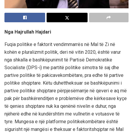
Nga Hajrullah Hajdari
Fuqia
politike
e
faktorit
vendimmarrës
në
Mal
të
Zi
në
kohën
e
pluralizmit
politik
,
deri
në
vitin
2020,
është
varur
nga
shkalla
e
bashkëpunimit
të
Partisë
Demokratike
Socialiste
(DPS-
i
) me
partitë
politike
simotra
të
saj
dhe
partive
pol
i
tike
të
pakicave
kombëtare
,
pra
edhe
të
partive
politike
shqiptare
.
Këtu
duhet
theksuar
se
bashkëpunimi
i
partive
politike
shqiptare
për
pjesëmarrje
në
q
everi
e
aq
më
pak
për
bashkërenditjen
e
problemëve
dhe
kërkesave
kyçe
të
qenies
shqiptare
nuk
ka
qenë
në
nivelin
e
duhur
,
nga
njëherë
edhe
në
kundërshtim
me
vullnetin
e
votuasve
të
tyre
.
Mungesa
e
një
platforme
politike
kombëtare
është
sigurisht
një
mangësi
e
theksuar
e
faktorit
shqiptar
në
Mal