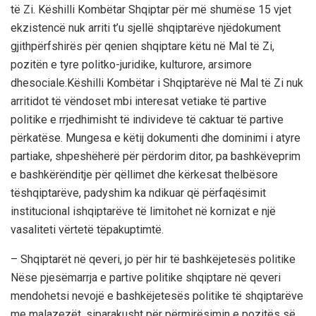
të
Zi.
Këshilli
Kombëtar
Shqiptar
për
më
shumë
se 15
vjet
ekzistencë
nuk
arriti
t’u
sjellë
shqiptarëve
një
do
k
ument
gjithpërfshirës
për
qenien
shqiptare
këtu
në
Mal
të
Zi,
pozitën
e
tyre
politko-juridike
,
kulturore
,
arsimore
dhe
sociale.
Këshilli
Kombëtar
i
Shqiptarëve
në
Mal
të
Zi
nuk
arriti
dot
të
vëndoset
mbi
interesat
vetiake
të
partive
politike
e
rrjedhimisht
të
individeve
të
caktuar
të
partive
përkatëse
.
Mungesa
e
këtij
dokumenti
dhe
dominimi
i
atyre
partiake
,
shpeshëherë
për
përdorim
ditor
,
pa
bashkë
veprim
e
bashkërënditje
p
ë
r
qëllime
t
dhe
kërkesa
t
thelbësore
të
shqiptarëve
,
padyshim
ka
ndikuar
q
ë
përfaqësimit
institucional
i
shqiptarëve
të
limitohet
në
kornizat
e
një
vasaliteti
vërtetë
të
pakuptimtë
.
–
Shqiptarët
në
qeveri
, jo
për
hir
të
b
ashkëjetes
ës
politike
Nëse
pjesëmarrja
e
partive
politike
shqiptare
në
qeveri
mendohe
t
si
nevojë
e
bashkëjetesës
politike
të
shqiptarëve
me
malazezët
,
si
parakusht
për
përmirësimin
e
pozitës
së