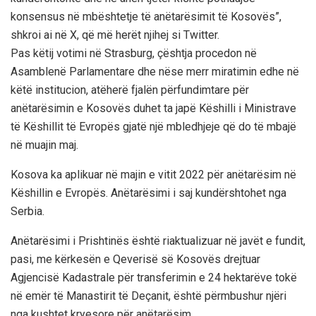
konsensus në mbështetje të anëtarësimit të Kosovës”,
shkroi ai në X, që më herët njihej si Twitter.
Pas këtij votimi në Strasburg, çështja procedon në
Asamblenë Parlamentare dhe nëse merr miratimin edhe në
këtë institucion, atëherë fjalën përfundimtare për
anëtarësimin e Kosovës duhet ta japë Këshilli i Ministrave
të Këshillit të Evropës gjatë një mbledhjeje që do të mbajë
në muajin maj.
Kosova ka aplikuar në majin e vitit 2022 për anëtarësim në
Këshillin e Evropës. Anëtarësimi i saj kundërshtohet nga
Serbia.
Anëtarësimi i Prishtinës është riaktualizuar në javët e fundit,
pasi, me kërkesën e Qeverisë së Kosovës drejtuar
Agjencisë Kadastrale për transferimin e 24 hektarëve tokë
në emër të Manastirit të Deçanit, është përmbushur njëri
nga kushtet kryesore për anëtarësim.