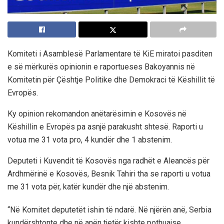
Komiteti i Asamblesë Parlamentare të KiE miratoi pasditen
e së mërkurës opinionin e raportueses Bakoyannis në
Komitetin për Çështje Politike dhe Demokraci të Këshillit të
Evropës.
Ky opinion rekomandon anëtarësimin e Kosovës në
Këshillin e Evropës pa asnjë parakusht shtesë. Raporti u
votua me 31 vota pro, 4 kundër dhe 1 abstenim.
Deputeti i Kuvendit të Kosovës nga radhët e Aleancës për
Ardhmërinë e Kosovës, Besnik Tahiri tha se raporti u votua
me 31 vota për, katër kundër dhe një abstenim.
“Në Komitet deputetët ishin të ndarë. Në njërën anë, Serbia
kundërshtonte dhe në anën tjetër kishte pothuajse