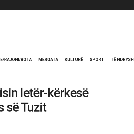
KE/RAJONI/BOTA
MËRGATA
KULTURË
SPORT
TË NDRYS
isin letër-kërkesë
 së Tuzit