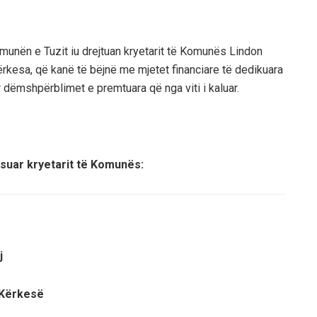
omunën e Tuzit iu drejtuan kryetarit të Komunës Lindon
kërkesa, që kanë të bëjnë me mjetet financiare të dedikuara
r dëmshpërblimet e premtuara që nga viti i kaluar.
esuar kryetarit të Komunës:
j
Kërkesë