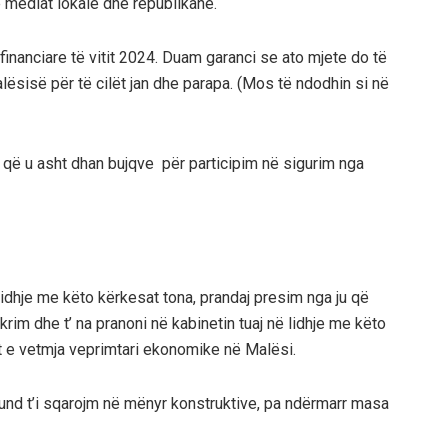
ë mediat lokale dhe republikane.
inanciare të vitit 2024. Duam garanci se ato mjete do të
ësisë për të cilët jan dhe parapa. (Mos të ndodhin si në
 që u asht dhan bujqve për participim në sigurim nga
idhje me këto kërkesat tona, prandaj presim nga ju që
hkrim dhe t’ na pranoni në kabinetin tuaj në lidhje me këto
t e vetmja veprimtari ekonomike në Malësi.
nd t’i sqarojm në mënyr konstruktive, pa ndërmarr masa