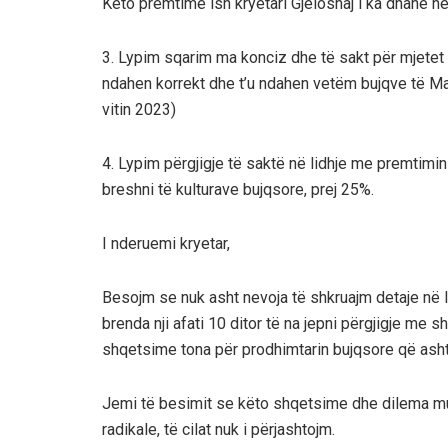
Këto premtime ish kryetari Gjeloshaj i ka dhanë n
3.
Lypim sqarim ma konciz dhe të sakt për mjetet f
ndahen korrekt dhe t’u ndahen vetëm bujqve të Mal
vitin 2023)
4.
Lypim përgjigje të saktë në lidhje me premtimin
breshni të kulturave bujqsore, prej 25%.
I nderuemi kryetar,
Besojm se nuk asht nevoja të shkruajm detaje në l
brenda nji afati 10 ditor të na jepni përgjigje me s
shqetsime tona për prodhimtarin bujqsore që ash
Jemi të besimit se këto shqetsime dhe dilema mu
radikale, të cilat nuk i përjashtojm.