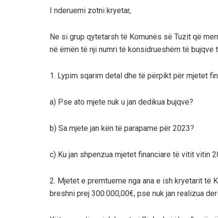
I nderuemi zotni kryetar,
Ne si grup qytetarsh të Komunës së Tuzit që me
në ëmën të nji numri të konsidrueshëm të bujqve t
1.
Lypim sqarim detal dhe të përpikt për mjetet fin
a) Pse ato mjete nuk u jan dedikua bujqve?
b) Sa mjete jan kën të parapame për 2023?
c) Ku jan shpenzua mjetet financiare të vitit vitin
2.
Mjetet e premtueme nga ana e ish kryetarit të
breshni prej 300.000,00€, pse nuk jan realizua der