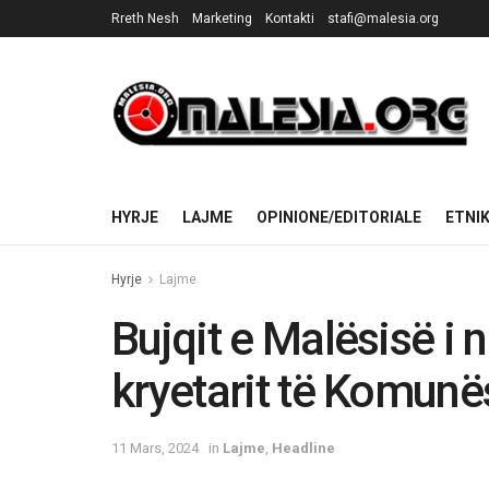
Rreth Nesh
Marketing
Kontakti
stafi@malesia.org
HYRJE
LAJME
OPINIONE/EDITORIALE
ETNI
Hyrje
Lajme
Bujqit e Malësisë i n
kryetarit të Komunës
11 Mars, 2024
in
Lajme
,
Headline