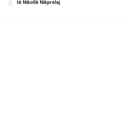
të Nikollë Nikprelaj