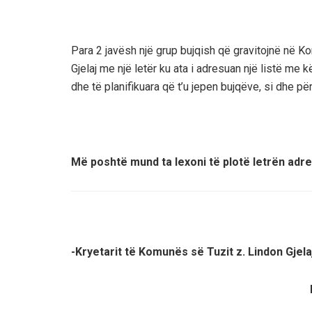
Para 2 javësh një grup bujqish që gravitojnë në K
Gjelaj me një letër ku ata i adresuan një listë me 
dhe të planifikuara që t’u jepen bujqëve, si dhe pë
Më poshtë mund ta lexoni të plotë letrën adr
-Kryetarit të Komunës së Tuzit z. Lindon Gjela