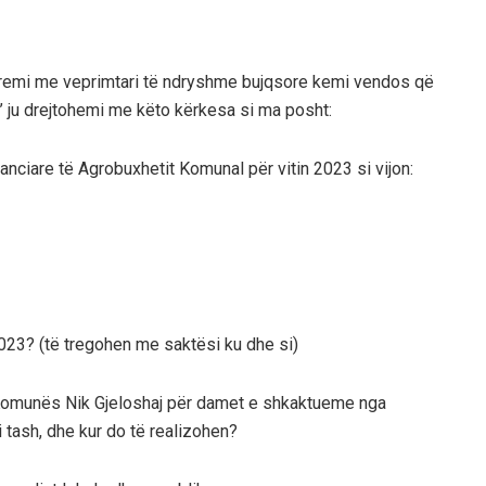
rremi me veprimtari të ndryshme bujqsore kemi vendos që
’ ju drejtohemi me këto kërkesa si ma posht:
anciare të Agrobuxhetit Komunal për vitin 2023 si vijon:
 2023? (të tregohen me saktësi ku dhe si)
 Komunës Nik Gjeloshaj për damet e shkaktueme nga
i tash, dhe kur do të realizohen?