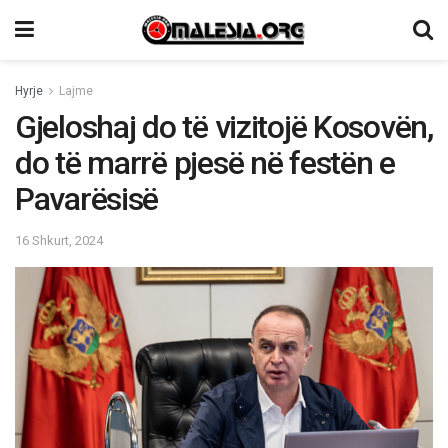
Hyrje
Lajme
Gjeloshaj do të vizitojë Kosovën,
do të marrë pjesë në festën e
Pavarësisë
16 Shkurt, 2024