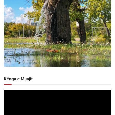
Kënga e Muajit