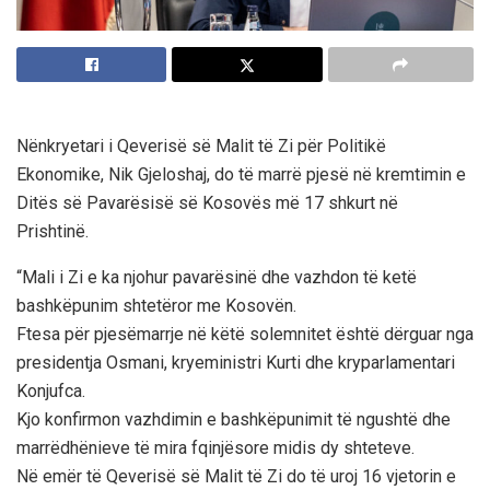
Nënkryetari i Qeverisë së Malit të Zi për Politikë
Ekonomike, Nik Gjeloshaj, do të marrë pjesë në kremtimin e
Ditës së Pavarësisë së Kosovës më 17 shkurt në
Prishtinë.
“Mali i Zi e ka njohur pavarësinë dhe vazhdon të ketë
bashkëpunim shtetëror me Kosovën.
Ftesa për pjesëmarrje në këtë solemnitet është dërguar nga
presidentja Osmani, kryeministri Kurti dhe kryparlamentari
Konjufca.
Kjo konfirmon vazhdimin e bashkëpunimit të ngushtë dhe
marrëdhënieve të mira fqinjësore midis dy shteteve.
Në emër të Qeverisë së Malit të Zi do të uroj 16 vjetorin e