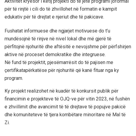
Aktivitet kryesor i këtij projekti do
të jetë programi joformal
për të rinjtë i cili do të zhvillohet në formatin e kampit
edukativ për të drejtat e njeriut dhe të pakicave.
Fushatat informuese dhe ngjarjet motivuese do t’u
mundësojnë të rinjve në nivel lokal dhe më gjerë të
përfitojnë njohuritë dhe aftësitë e nevojshme për përfshirjen
aktive në proceset demokratike dhe integruese.
Në fund të projektit, pjesëmarrësit do të pajisen me
çertifikatapërkatëse për njohuritë që kanë fituar nga ky
program.
Ky projekt realizohet në kuadër të konkursit publik për
financimin e projekteve të OJQ-ve për vitin 2023, në fushën
e zhvillimit dhe avancimit të të drejtave të popujve pakicë
dhe komuniteteve të tjera kombëtare minoritare në Mal të
Zi.