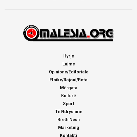
Hyrje
Lajme
Opinione/Editoriale
Etnike/Rajoni/Bota
Mërgata
Kulturë
Sport
Të Ndryshme
Rreth Nesh
Marketing
Kontakti