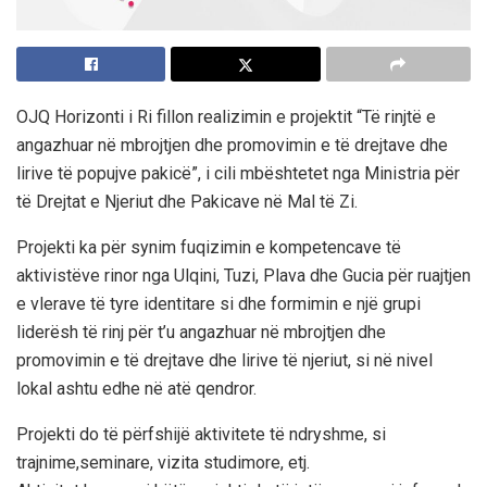
OJQ Horizonti i Ri fillon realizimin e projektit “Të rinjtë e
angazhuar në mbrojtjen dhe promovimin e të drejtave dhe
lirive të popujve pakicë”, i cili mbështetet nga
Ministria për
të Drejtat e Njeriut dhe Pakicave në Mal të Zi
.
Projekti ka për synim fuqizimin e kompetencave të
aktivistëve rinor nga Ulqini, Tuzi, Plava dhe Gucia për ruajtjen
e vlerave të tyre identitare si dhe formimin e një grupi
liderësh të rinj për t’u angazhuar në mbrojtjen dhe
promovimin e të drejtave dhe lirive të njeriut, si në nivel
lokal ashtu edhe në atë qendror.
Projekti do të përfshijë aktivitete të ndryshme, si
trajnime,seminare, vizita studimore, etj.