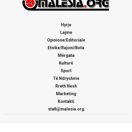
Hyrje
Lajme
Opinione/Editoriale
Etnike/Rajoni/Bota
Mërgata
Kulturë
Sport
Të Ndryshme
Rreth Nesh
Marketing
Kontakti
stafi@malesia.org
© 2000 - 2026
malesia.org