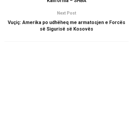
Kalifornia – SHBA
Next Post
Vuçiç: Amerika po udhëheq me armatosjen e Forcës
së Sigurisë së Kosovës