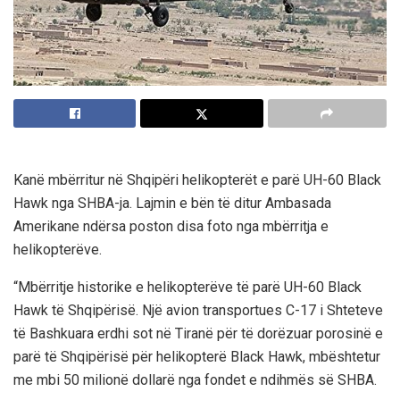
Kanë mbërritur në Shqipëri helikopterët e parë UH-60 Black
Hawk nga SHBA-ja. Lajmin e bën të ditur Ambasada
Amerikane ndërsa poston disa foto nga mbërritja e
helikopterëve.
“Mbërritje historike e helikopterëve të parë UH-60 Black
Hawk të Shqipërisë. Një avion transportues C-17 i Shteteve
të Bashkuara erdhi sot në Tiranë për të dorëzuar porosinë e
parë të Shqipërisë për helikopterë Black Hawk, mbështetur
me mbi 50 milionë dollarë nga fondet e ndihmës së SHBA.