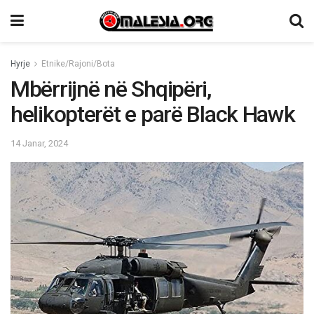
Hyrje
Etnike/Rajoni/Bota
Mbërrijnë në Shqipëri,
helikopterët e parë Black Hawk
14 Janar, 2024