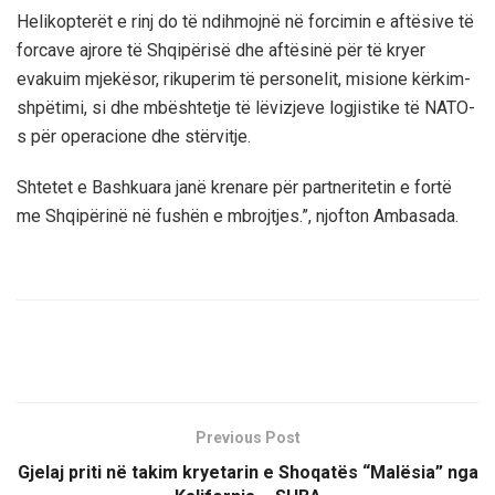
Helikopterët e rinj do të ndihmojnë në forcimin e aftësive të
forcave ajrore të Shqipërisë dhe aftësinë për të kryer
evakuim mjekësor, rikuperim të personelit, misione kërkim-
shpëtimi, si dhe mbështetje të lëvizjeve logjistike të NATO-
s për operacione dhe stërvitje.
Shtetet e Bashkuara janë krenare për partneritetin e fortë
me Shqipërinë në fushën e mbrojtjes.”, njofton Ambasada.
Previous Post
Gjelaj priti në takim kryetarin e Shoqatës “Malësia” nga